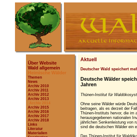
Aktuell
Über Website
Wald allgemein
Deutscher Wald speichert me
Heimische Wälder
Themen
Deutsche Wälder speiche
News
Jahren
Archiv 2010
Archiv 2011
Thünen-Institut für Waldökosys
Archiv 2012
Archiv 2013
Archiv 2014
Ohne seine Wälder würde Deuts
Archiv 2015
beitragen, als es derzeit der Fa
Archiv 2016
Thünen-Instituts hervor, die i
Archiv 2017
herausgegebenen nationalen Inve
Archiv 2018
jährlichen Senkenleistung von 
Links
sind die deutschen Wälder ein e
Literatur
Materialien
Das Thünen-Institut für Waldöko