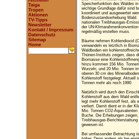
Faszination
Speicherfunktion des Waldes in
Taiga
wichtige Grundlage dafür sind b
Tropen
koordiniert und ausgewertet we
Aktionen
Bodenzustandserhebung Wald. Di
TV-Tipps
nationalen Treibhausgas-Emissio
Newsletter
der UN-Klimarahmenkonvention 
Kontakt / Impressum
regelmäßig erstellen muss.
Datenschutz
Sitemap
Bäume nehmen Kohlendioxid (C
Home
verwandeln es letztlich in Bio
Waldboden ein kohlenstoffreich
.
Thünen-Instituts zeigen, dass d
Biomasse eine Kohlenstoffmeng
hinzu kommen 156 Mio. Tonnen i
Wurzeln, und 20 Mio. Tonnen im
oberen 30 cm des Mineralboden
Kohlenstoff festgelegt. Aktuell
Tonnen mehr als noch 1990.
Natürlich wird durch den Einsch
Kohlenstoff aus dem Wald entfer
legt mehr Kohlenstoff fest, als
verliert. Damit dient er in der 
Mio. Tonnen CO2-Äquivalenten sc
Buche. Die Erhebungen zeigen, 
Treibhausgas-Berichterstattung
gewesen ist.
Bei umfassender Betrachtung is
höher. Denn anders als bei einj