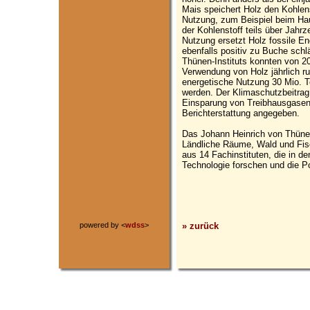
Mais speichert Holz den Kohlenst
Nutzung, zum Beispiel beim Haus
der Kohlenstoff teils über Jahrz
Nutzung ersetzt Holz fossile En
ebenfalls positiv zu Buche sch
Thünen-Instituts konnten von 20
Verwendung von Holz jährlich r
energetische Nutzung 30 Mio. T
werden. Der Klimaschutzbeitrag
Einsparung von Treibhausgasen i
Berichterstattung angegeben.
Das Johann Heinrich von Thünen-
Ländliche Räume, Wald und Fisc
aus 14 Fachinstituten, die in 
Technologie forschen und die Pol
» zurück
powered by <
wdss
>