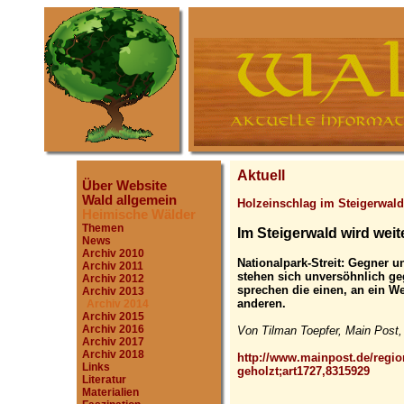
Aktuell
Über Website
Wald allgemein
Holzeinschlag im Steigerwald
Heimische Wälder
Themen
Im Steigerwald wird weit
News
Archiv 2010
Nationalpark-Streit: Gegner u
Archiv 2011
stehen sich unversöhnlich g
Archiv 2012
sprechen die einen, an ein W
Archiv 2013
anderen.
Archiv 2014
Archiv 2015
Archiv 2016
Von Tilman Toepfer, Main Post,
Archiv 2017
Archiv 2018
http://www.mainpost.de/region
Links
geholzt;art1727,8315929
Literatur
Materialien