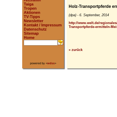
Faszination
Taiga
Holz-Transportpferde er
Tropen
Aktionen
(dpa) - 6. September, 2014
TV-Tipps
Newsletter
http://www.welt.de/regionales
Kontakt / Impressum
Transportpferde-ermitteln-Me
Datenschutz
Sitemap
Home
.
» zurück
powered by <
wdss
>