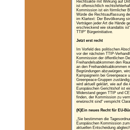
Rechtsakte mit Wirkung auf Drit
ist offensichtlich rechtsfehler
Kommission ist ein förmlicher 
Würde die Rechtsauffassung de
im Klartext: Der Bevölkerung sin
Verträgen jeder Art die Hände 
erschreckend wie skandalös ist“
TTIP“ Bürgerinitiative.
Jetzt erst recht
Im Vorfeld des politischen A
vor der nächsten TTIP-Verhand
Kommission der öffentlichen De
Freihandelsabkommen den Raum 
an den Freihandelsabkommen mi
Begründungen abzuwürgen, wird 
Kampaignerin bei Greenpeace und
Greenpeace-Gruppen zuständig
wird aktuell geklärt, wie auf di
Europäischen Gerichtshof ist e
Widerstand gegen TTIP und CET
finden, der Kommission zu verm
erwünscht sind“ verspricht Clar
(K)Ein neues Recht für EU-Bü
„Sie bestimmen die Tagesordnun
Europäischen Kommission zum I
aktuellen Entscheidung abgleic