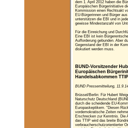
dem 1. April 2012 haben die Bür
Europäischen Bürgerinitiative d
Kommission einen Rechtsakt vor
EU-Bürgerinnen und Bürger aus 
unterstützen die EBI und in jed
gewisse Mindestanzahl von Unter
Für die Einreichung und Durchfü
Eine EBI ist kein Bürgerentsche
Aufforderung gebunden. Aber dur
Gegenstand der EBI in der Kom
diskutiert werden muss.
BUND-Vorsitzender Hube
Europäischen Bürgerinit
Handelsabkommen TTI
BUND Pressemitteilung, 11.9.1
Brüssel/Berlin: Für Hubert Weig
Naturschutz Deutschland (BUND),
durch die scheidende EU-Komm
Europaskeptikern. "Diesen Rück
vordemokratische Zeiten nehmen
Erschrecken zur Kenntnis. Die 
das TTIP wird das breite Bündn
verbraucherschutzorientierter O