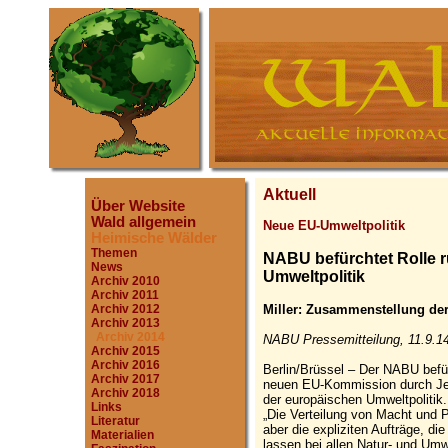
Aktuell
Über Website
Wald allgemein
Neue EU-Umweltpolitik
Heimische Wälder
Themen
NABU befürchtet Rolle r
News
Umweltpolitik
Archiv 2010
Archiv 2011
Miller: Zusammenstellung de
Archiv 2012
Archiv 2013
Archiv 2014
NABU Pressemitteilung, 11.9.1
Archiv 2015
Archiv 2016
Berlin/Brüssel – Der NABU befü
Archiv 2017
neuen EU-Kommission durch Jea
Archiv 2018
der europäischen Umweltpolitik
Links
„Die Verteilung von Macht und 
Literatur
aber die expliziten Aufträge, d
Materialien
lassen bei allen Natur- und Umw