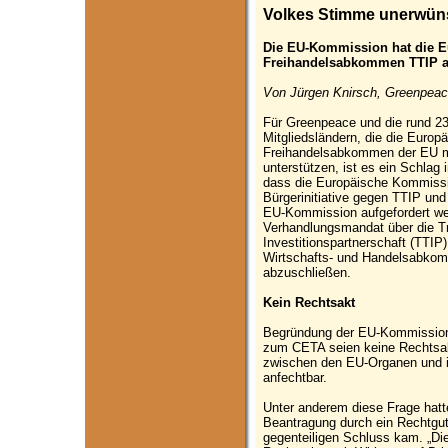
Volkes Stimme unerwün
Die EU-Kommission hat die Eu
Freihandelsabkommen TTIP ab
Von Jürgen Knirsch, Greenpeac
Für Greenpeace und die rund 2
Mitgliedsländern, die die Europä
Freihandelsabkommen der EU m
unterstützen, ist es ein Schlag
dass die Europäische Kommissi
Bürgerinitiative gegen TTIP und
EU-Kommission aufgefordert we
Verhandlungsmandat über die Tr
Investitionspartnerschaft (TTI
Wirtschafts- und Handelsabko
abzuschließen.
Kein Rechtsakt
Begründung der EU-Kommission
zum CETA seien keine Rechtsakt
zwischen den EU-Organen und ins
anfechtbar.
Unter anderem diese Frage hatte
Beantragung durch ein Rechtgut
gegenteiligen Schluss kam. „Di