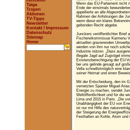
Faszination
Wenn das EU-Parlament nicht n
Taiga
Ende der einstmals bewunderten
Tropen
appellierte an alle Abgeordnet
Aktionen
Rahmen der Anhörungen die Jun
TV-Tipps
wenn diese ein klares Bekennt
Newsletter
geltenden Recht abgebe.
Kontakt / Impressum
Datenschutz
Junckers veröffentlichter Brie
Sitemap
Fischereikommissar Karmenu Vell
Home
aktuellen gravierenden Umweltp
werden von ihm nur noch solche I
.
Industrie nützen. „Dass ausgere
illegale Jagd auf Zugvögel imme
Existenzberechtigung der EU-Vog
bei uns gelinde gesagt auf groß
Vella schnellstmöglich eine kla
seiner Heimat und einen Beweis
Mit der Entscheidung, den im Ge
vernetzten Spanier Miguel Ari
Energie zu machen, sendet Junc
Weltöffentlichkeit und für die 
Lima und 2015 in Paris. „Die v
Unabhängigkeit der EU von Ener
ist nur mit Hilfe des naturvert
der Steigerung der Energieeffiz
Festhalten an Kohle, Atom und F