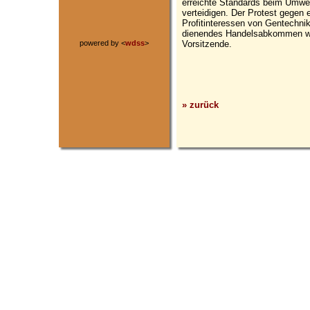
erreichte Standards beim Umwe
verteidigen. Der Protest gegen 
Profitinteressen von Gentechni
dienendes Handelsabkommen wi
Vorsitzende.
powered by <
wdss
>
» zurück