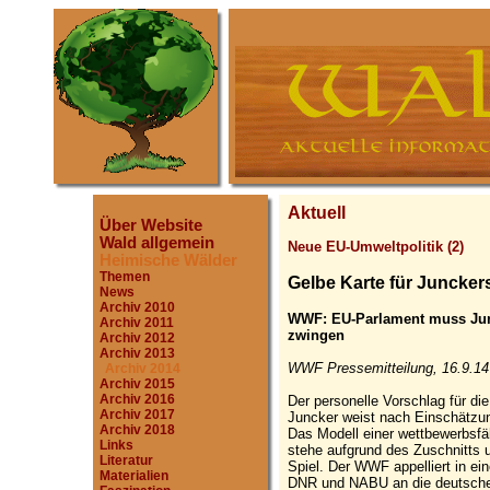
Aktuell
Über Website
Wald allgemein
Neue EU-Umweltpolitik (2)
Heimische Wälder
Themen
Gelbe Karte für Juncker
News
Archiv 2010
WWF: EU-Parlament muss Junc
Archiv 2011
zwingen
Archiv 2012
Archiv 2013
WWF Pressemitteilung, 16.9.14
Archiv 2014
Archiv 2015
Archiv 2016
Der personelle Vorschlag für 
Archiv 2017
Juncker weist nach Einschätzu
Archiv 2018
Das Modell einer wettbewerbsf
Links
stehe aufgrund des Zuschnitts 
Literatur
Spiel. Der WWF appelliert in 
Materialien
DNR und NABU an die deutsche