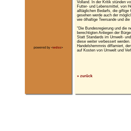
Volland. In der Kritik stünden v
Futter- und Lebensmittel, von 
alltäglichen Bedarfs, die giftig
gesehen werde auch der möglich
wie ölhaltige Teersande und die
"Die Bundesregierung und die
berechtigten Anliegen der Bürg
Statt Standards im Umwelt- un
diese weiter verbessert werden.
Handelshemmnis diffamiert, dem
powered by <
wdss
>
auf Kosten von Umwelt und Verb
» zurück