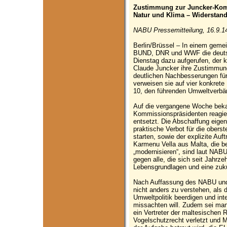
Zustimmung zur Juncker-Kom
Natur und Klima – Widerstan
NABU Pressemitteilung, 16.9.1
Berlin/Brüssel – In einem gem
BUND, DNR und WWF die deutsc
Dienstag dazu aufgerufen, der 
Claude Juncker ihre Zustimmung
deutlichen Nachbesserungen fü
verweisen sie auf vier konkrete
10, den führenden Umweltverbän
Auf die vergangene Woche bek
Kommissionspräsidenten reagie
entsetzt. Die Abschaffung eig
praktische Verbot für die obers
starten, sowie der explizite Au
Karmenu Vella aus Malta, die b
„modernisieren“, sind laut NABU
gegen alle, die sich seit Jahrz
Lebensgrundlagen und eine zuku
Nach Auffassung des NABU und 
nicht anders zu verstehen, als 
Umweltpolitik beerdigen und in
missachten will. Zudem sei ma
ein Vertreter der maltesischen 
Vogelschutzrecht verletzt und 