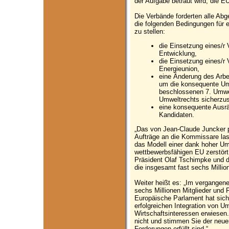
der Aufgabe betraut wird, die EU
Die Verbände forderten alle Ab
die folgenden Bedingungen für
zu stellen:
die Einsetzung eines/r 
Entwicklung,
die Einsetzung eines/r 
Energieunion,
eine Änderung des Arb
um die konsequente U
beschlossenen 7. Umwe
Umweltrechts sicherzus
eine konsequente Ausrä
Kandidaten.
„Das von Jean-Claude Juncker p
Aufträge an die Kommissare las
das Modell einer dank hoher Um
wettbewerbsfähigen EU zerstör
Präsident Olaf Tschimpke und d
die insgesamt fast sechs Million
Weiter heißt es: „Im vergangen
sechs Millionen Mitglieder und 
Europäische Parlament hat sich 
erfolgreichen Integration von U
Wirtschaftsinteressen erwiesen.
nicht und stimmen Sie der neu
Forderungen erfüllt sind.“