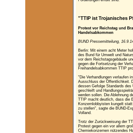
"TTIP ist Trojanisches P
Protest vor Reichstag und B
Handelsabkommen
BUND Pressemitteilung, 16.9.1
Berlin: Mit einem acht Meter ho
des Bund für Umwelt und Naturs
vor dem Reichstagsgebäude un
gegen die Fortsetzung der Ver
Freihandelsabkommen TTIP prot
"Die Verhandlungen verlaufen i
Ausschluss der Öffentlichkeit. 
dessen Gefolge Standards des 
geschleift und Handlungsspiel
werden sollen. Die Ablehnung de
TTIP macht deutlich, dass die 
Konzernlobbyisten kungelt statt 
zu stellen", sagte die BUND-Ex
Volland.
Trotz der Zurückweisung der TTI
Protest gegen ein vor allem gro
Chemiekonzernen nützendes Ha