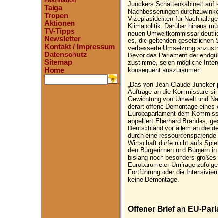
Faszination
Junckers Schattenkabinett auf k
Taiga
Nachbesserungen durchzuwinken
Tropen
Vizepräsidenten für Nachhaltige
Aktionen
Klimapolitik. Darüber hinaus mü
TV-Tipps
neuen Umweltkommissar deutlic
Newsletter
es, die geltenden gesetzlichen
Kontakt / Impressum
verbesserte Umsetzung anzustr
Datenschutz
Bevor das Parlament der endg
Sitemap
zustimme, seien mögliche Inter
konsequent auszuräumen.
Home
.
„Das von Jean-Claude Juncker p
Aufträge an die Kommissare sin
Gewichtung von Umwelt und Nach
derart offene Demontage eines 
Europaparlament dem Kommissio
appelliert Eberhard Brandes, 
Deutschland vor allem an die d
durch eine ressourcensparende 
Wirtschaft dürfe nicht aufs Spi
den Bürgerinnen und Bürgern in
bislang noch besonders großes 
Eurobarometer-Umfrage zufolge 
Fortführung oder die Intensivier
keine Demontage.
Offener Brief an EU-Parl