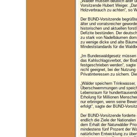
„Wälder müssen deutlich älter u
Vorsitzende Hubert Weiger. „Da
Holzverbrauch zu achten“, so W
Der BUND-Vorsitzende begrüßte
älter und vorratsreicher geword
historischen und aktuellen fors
Defizite bestünden. Der deutsc
zu stark von Nadelbäumen domi
zu wenige dicke und alte Bäume.
Mindeststandards für die Waldb
„Im Bundeswaldgesetz müssen 
das Kahlschlagsverbot, der Bod
festgeschrieben werden“, sagte
nicht geeignet, bei der Nutzu
Privatinteressen zu sichern. Die
„Wälder speichern Trinkwasser, f
Überschwemmungen und speiche
Lebensraum für hunderttausende
Erholung für Millionen Menschen
nur erbringen, wenn seine Bewi
erfolgt“, sagte der BUND-Vorsit
Der BUND-Vorsitzende forderte 
endlich die Ziele der Nationale
dem Erhalt der Naturwälder Prio
mindestens fünf Prozent der Wa
natürlichen Entwicklung zu über