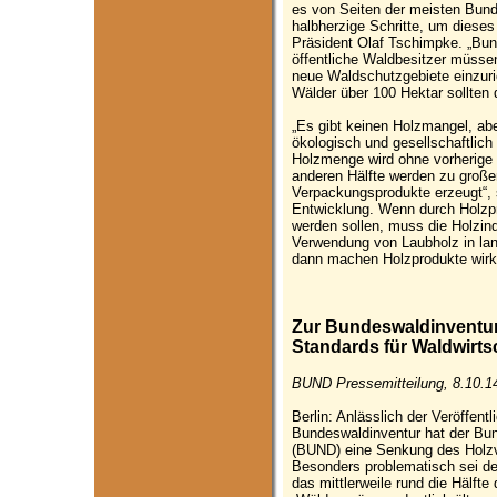
es von Seiten der meisten Bund
halbherzige Schritte, um dieses 
Präsident Olaf Tschimpke. „Bun
öffentliche Waldbesitzer müs
neue Waldschutzgebiete einzu
Wälder über 100 Hektar sollten 
„Es gibt keinen Holzmangel, abe
ökologisch und gesellschaftlich
Holzmenge wird ohne vorherige 
anderen Hälfte werden zu großen
Verpackungsprodukte erzeugt“,
Entwicklung. Wenn durch Holzpr
werden sollen, muss die Holzind
Verwendung von Laubholz in lan
dann machen Holzprodukte wirkl
Zur Bundeswaldinventur
Standards für Waldwirts
BUND Pressemitteilung, 8.10.1
Berlin: Anlässlich der Veröffent
Bundeswaldinventur hat der Bu
(BUND) eine Senkung des Holzv
Besonders problematisch sei de
das mittlerweile rund die Hälf