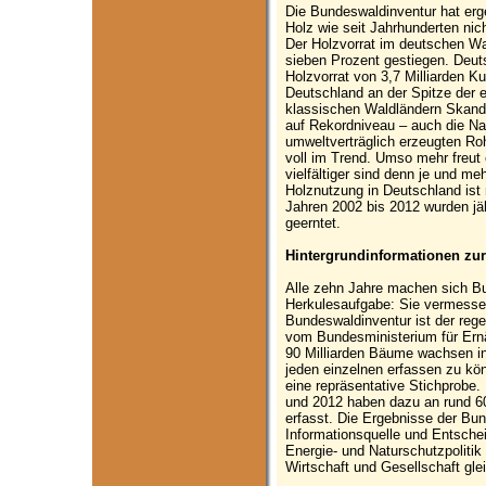
Die Bundeswaldinventur hat erg
Holz wie seit Jahrhunderten nic
Der Holzvorrat im deutschen Wa
sieben Prozent gestiegen. Deuts
Holzvorrat von 3,7 Milliarden K
Deutschland an der Spitze der 
klassischen Waldländern Skandin
auf Rekordniveau – auch die Na
umweltverträglich erzeugten Roh
voll im Trend. Umso mehr freut
vielfältiger sind denn je und me
Holznutzung in Deutschland ist 
Jahren 2002 bis 2012 wurden jäh
geerntet.
Hintergrundinformationen zu
Alle zehn Jahre machen sich B
Herkulesaufgabe: Sie vermesse
Bundeswaldinventur ist der reg
vom Bundesministerium für Ernä
90 Milliarden Bäume wachsen in
jeden einzelnen erfassen zu kö
eine repräsentative Stichprobe.
und 2012 haben dazu an rund 
erfasst. Die Ergebnisse der Bu
Informationsquelle und Entschei
Energie- und Naturschutzpolitik
Wirtschaft und Gesellschaft gl