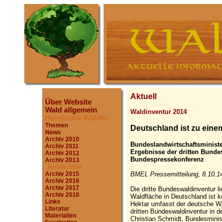
Aktuell
Über Website
Wald allgemein
Waldinventur 2014
Heimische Wälder
Themen
Deutschland ist zu einem
News
Archiv 2010
Bundeslandwirtschaftsminister
Archiv 2011
Ergebnisse der dritten Bunde
Archiv 2012
Bundespressekonferenz
Archiv 2013
Archiv 2014
BMEL Pressemitteilung, 8.10.1
Archiv 2015
Archiv 2016
Archiv 2017
Die dritte Bundeswaldinventur li
Archiv 2018
Waldfläche in Deutschland ist k
Links
Hektar umfasst der deutsche Wa
Literatur
dritten Bundeswaldinventur in 
Materialien
Christian Schmidt, Bundesminist