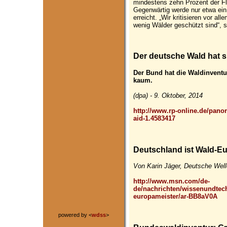
mindestens zehn Prozent der Fl
Gegenwärtig werde nur etwa ein 
erreicht. „Wir kritisieren vor a
wenig Wälder geschützt sind“, 
Der deutsche Wald hat s
Der Bund hat die Waldinventu
kaum.
(dpa) - 9. Oktober, 2014
http://www.rp-online.de/panor
aid-1.4583417
Deutschland ist Wald-E
Von Karin Jäger, Deutsche Well
http://www.msn.com/de-
de/nachrichten/wissenundtech
europameister/ar-BB8aV0A
powered by <
wdss
>