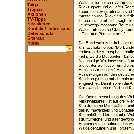
Faszination
Wald sei für unseren Alltag unv
Taiga
Rückzugsort und er liefert Rohs
Tropen
Leben nicht wegzudenken sind."
Aktionen
müsse sowohl Rücksicht auf di
TV-Tipps
Erfordernisse erfüllen, sagte Sc
Newsletter
keineswegs monotone Baumplant
Kontakt / Impressum
Wälder artenreiche Ökosysteme 
Datenschutz
– Tier- und Pflanzenarten."
Sitemap
Der Bundesminister hob aber a
Home
Klimaschutz hervor: "Die Bunde
.
entlasten die Atmosphäre jährli
mehr, als die Metropolen Hambu
Nachhaltige Waldbewirtschaftung
Sie ist der Schlüssel, um die vi
Einklang zu bringen." Viele F
Auswirkungen auf den deutschen
Bundesregierung hat deshalb i
eingerichtet. Damit sollen die
Klimawandel unterstützt und Kl
Die Zusammensetzung des Waldes
Mischwaldanteil ist auf drei Vi
Strukturreiche Mischwälder sind
des Klimawandels und Schadere
Borkenkäfer. "Der deutsche Wal
strukturreicher und älter gewor
Ergebnis vorausschauenden wald
Waldeigentümern und Förstern"