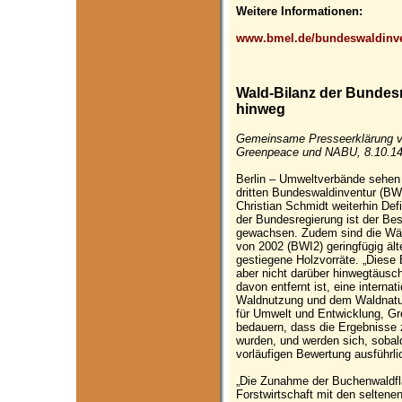
Weitere Informationen:
www.bmel.de/bundeswaldinv
Wald-Bilanz der Bundesr
hinweg
Gemeinsame Presseerklärung v
Greenpeace und NABU, 8.10.1
Berlin – Umweltverbände sehen 
dritten Bundeswaldinventur (BW
Christian Schmidt weiterhin Def
der Bundesregierung ist der Bes
gewachsen. Zudem sind die Wäl
von 2002 (BWI2) geringfügig ält
gestiegene Holzvorräte. „Diese
aber nicht darüber hinwegtäusc
davon entfernt ist, eine internat
Waldnutzung und dem Waldnatu
für Umwelt und Entwicklung, 
bedauern, dass die Ergebnisse 
wurden, und werden sich, sobald
vorläufigen Bewertung ausführli
„Die Zunahme der Buchenwaldflä
Forstwirtschaft mit den seltene