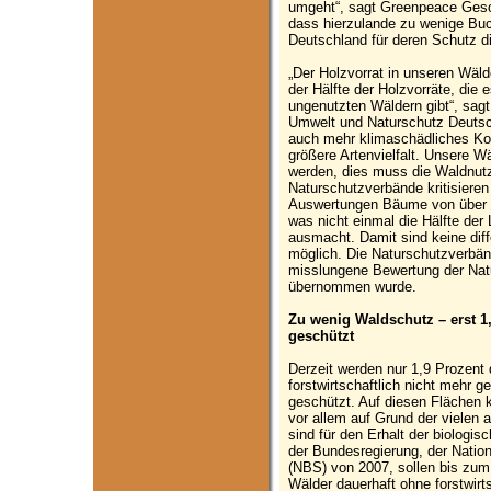
umgeht“, sagt Greenpeace Geschä
dass hierzulande zu wenige Buc
Deutschland für deren Schutz di
„Der Holzvorrat in unseren Wäld
der Hälfte der Holzvorräte, die 
ungenutzten Wäldern gibt“, sagt
Umwelt und Naturschutz Deutsc
auch mehr klimaschädliches Koh
größere Artenvielfalt. Unsere W
werden, dies muss die Waldnutz
Naturschutzverbände kritisier
Auswertungen Bäume von über 
was nicht einmal die Hälfte de
ausmacht. Damit sind keine dif
möglich. Die Naturschutzverbän
misslungene Bewertung der Nat
übernommen wurde.
Zu wenig Waldschutz – erst 1
geschützt
Derzeit werden nur 1,9 Prozent
forstwirtschaftlich nicht mehr g
geschützt. Auf diesen Flächen 
vor allem auf Grund der vielen
sind für den Erhalt der biologis
der Bundesregierung, der Nationa
(NBS) von 2007, sollen bis zum
Wälder dauerhaft ohne forstwirt