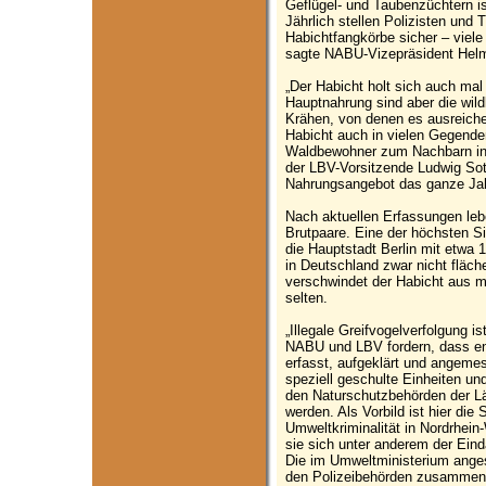
Geflügel- und Taubenzüchtern is
Jährlich stellen Polizisten und 
Habichtfangkörbe sicher – viel
sagte NABU-Vizepräsident Helm
„Der Habicht holt sich auch ma
Hauptnahrung sind aber die wil
Krähen, von denen es ausreichen
Habicht auch in vielen Gegen
Waldbewohner zum Nachbarn in 
der LBV-Vorsitzende Ludwig Sot
Nahrungsangebot das ganze Jah
Nach aktuellen Erfassungen leb
Brutpaare. Eine der höchsten S
die Hauptstadt Berlin mit etwa 
in Deutschland zwar nicht fläch
verschwindet der Habicht aus ma
selten.
„Illegale Greifvogelverfolgung is
NABU und LBV fordern, dass en
erfasst, aufgeklärt und angem
speziell geschulte Einheiten und
den Naturschutzbehörden der Lä
werden. Als Vorbild ist hier di
Umweltkriminalität in Nordrhei
sie sich unter anderem der Eind
Die im Umweltministerium angesi
den Polizeibehörden zusammen,