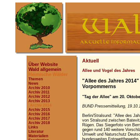
Aktuell
Über Website
Wald allgemein
Allee und Vogel des Jahres
Heimische Wälder
Themen
"Allee des Jahres 2014
News
Vorpommerns
Archiv 2010
Archiv 2011
"Tag der Allee" am 20. Oktobe
Archiv 2012
Archiv 2013
Archiv 2014
BUND Pressemitteilung, 19.10.
Archiv 2015
Archiv 2016
Berlin/Stralsund: "Allee des Jah
Archiv 2017
von Stralsund zwischen Batevit
Archiv 2018
Rügen. Das Siegerfoto von Ber
Links
gegen rund 140 weitere Vorschlä
Literatur
Umwelt und Naturschutz Deuts
Materialien
bundesweiten Fotowettbewerbs g