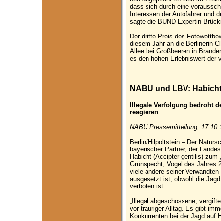
dass sich durch eine voraussc
Interessen der Autofahrer und d
sagte die BUND-Expertin Brüc
Der dritte Preis des Fotowettbe
diesem Jahr an die Berlinerin Cl
Allee bei Großbeeren in Brande
es den hohen Erlebniswert der v
NABU und LBV: Habicht 
Illegale Verfolgung bedroht 
reagieren
NABU Pressemitteilung, 17.10.
Berlin/Hilpoltstein – Der Natu
bayerischer Partner, der Lande
Habicht (Accipter gentilis) zum
Grünspecht, Vogel des Jahres 20
viele andere seiner Verwandten 
ausgesetzt ist, obwohl die Jagd
verboten ist.
„Illegal abgeschossene, vergift
vor trauriger Alltag. Es gibt imm
Konkurrenten bei der Jagd auf