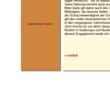
sagte Hendricks: "Mir ist bewuss
Seine Nahrung besteht auch au
Mein Dank gilt daher auch den 
Mitbürgern, die darunter leiden,
die Schutznotwendigkeit der Gr
gilt den vielen ehrenamtlichen 
in den vergangenen Jahrzehnten v
powered by <
wdss
>
Jetzt kommt es vor allem darau
Routen in Südeuropa und Nordaf
diesem Engagement werde ich a
» zurück