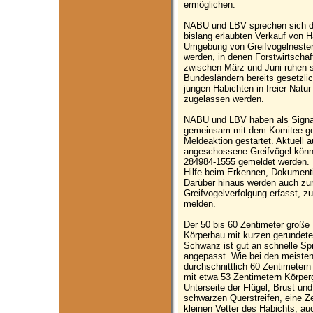
ermöglichen.
NABU und LBV sprechen sich da
bislang erlaubten Verkauf von H
Umgebung von Greifvogelnester
werden, in denen Forstwirtschaf
zwischen März und Juni ruhen so
Bundesländern bereits gesetzli
jungen Habichten in freier Natur 
zugelassen werden.
NABU und LBV haben als Signal 
gemeinsam mit dem Komitee ge
Meldeaktion gestartet. Aktuell au
angeschossene Greifvögel können
284984-1555 gemeldet werden. 
Hilfe beim Erkennen, Dokumentie
Darüber hinaus werden auch zurü
Greifvogelverfolgung erfasst, 
melden.
Der 50 bis 60 Zentimeter große H
Körperbau mit kurzen gerundete
Schwanz ist gut an schnelle Sp
angepasst. Wie bei den meisten 
durchschnittlich 60 Zentimeter
mit etwa 53 Zentimetern Körperg
Unterseite der Flügel, Brust u
schwarzen Querstreifen, eine 
kleinen Vetter des Habichts, au