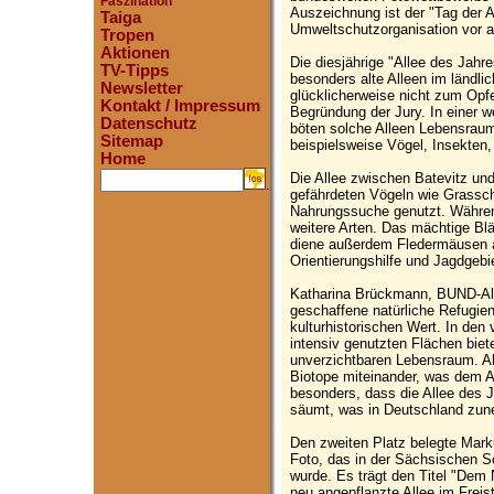
Faszination
Auszeichnung ist der "Tag der A
Taiga
Umweltschutzorganisation vor a
Tropen
Aktionen
Die diesjährige "Allee des Jahre
TV-Tipps
besonders alte Alleen im ländl
Newsletter
glücklicherweise nicht zum Opfer
Kontakt / Impressum
Begründung der Jury. In einer 
Datenschutz
böten solche Alleen Lebensraum 
Sitemap
beispielsweise Vögel, Insekten
Home
Die Allee zwischen Batevitz und
.
gefährdeten Vögeln wie Grassch
Nahrungssuche genutzt. Während
weitere Arten. Das mächtige Blä
diene außerdem Fledermäusen a
Orientierungshilfe und Jagdgebi
Katharina Brückmann, BUND-All
geschaffene natürliche Refugien
kulturhistorischen Wert. In den
intensiv genutzten Flächen biet
unverzichtbaren Lebensraum. Al
Biotope miteinander, was dem 
besonders, dass die Allee des 
säumt, was in Deutschland zune
Den zweiten Platz belegte Mark
Foto, das in der Sächsischen 
wurde. Es trägt den Titel "Dem
neu angepflanzte Allee im Frei