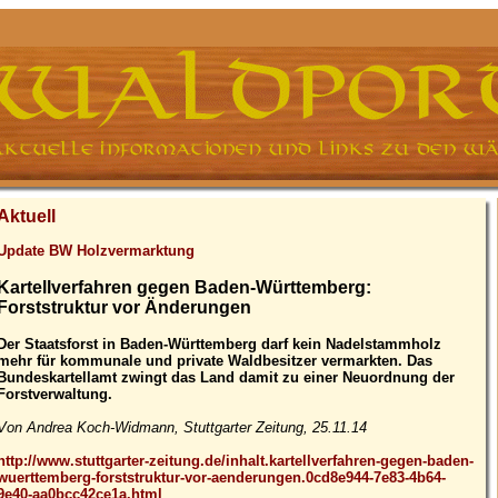
Aktuell
Update BW Holzvermarktung
Kartellverfahren gegen Baden-Württemberg:
Forststruktur vor Änderungen
Der Staatsforst in Baden-Württemberg darf kein Nadelstammholz
mehr für kommunale und private Waldbesitzer vermarkten. Das
Bundeskartellamt zwingt das Land damit zu einer Neuordnung der
Forstverwaltung.
Von Andrea Koch-Widmann, Stuttgarter Zeitung, 25.11.14
http://www.stuttgarter-zeitung.de/inhalt.kartellverfahren-gegen-baden-
wuerttemberg-forststruktur-vor-aenderungen.0cd8e944-7e83-4b64-
9e40-aa0bcc42ce1a.html