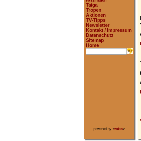
Faszination
Taiga
Tropen
Aktionen
TV-Tipps
Newsletter
Kontakt / Impressum
Datenschutz
Sitemap
Home
.
powered by <
wdss
>