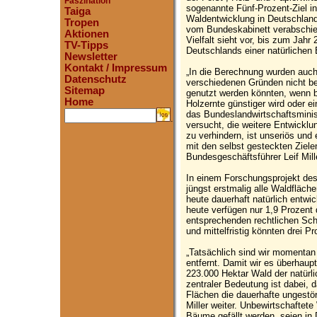
Faszination
sogenannte Fünf-Prozent-Ziel i
Taiga
Waldentwicklung in Deutschland 
Tropen
vom Bundeskabinett verabschied
Aktionen
Vielfalt sieht vor, bis zum Jahr
TV-Tipps
Deutschlands einer natürlichen
Newsletter
Kontakt / Impressum
„In die Berechnung wurden auc
Datenschutz
verschiedenen Gründen nicht be
Sitemap
genutzt werden könnten, wenn be
Home
Holzernte günstiger wird oder e
das Bundeslandwirtschaftsminis
.
versucht, die weitere Entwickl
zu verhindern, ist unseriös un
mit den selbst gesteckten Ziel
Bundesgeschäftsführer Leif Mill
In einem Forschungsprojekt de
jüngst erstmalig alle Waldfläche
heute dauerhaft natürlich entwi
heute verfügen nur 1,9 Prozent 
entsprechenden rechtlichen Sch
und mittelfristig könnten drei P
„Tatsächlich sind wir momentan
entfernt. Damit wir es überhaup
223.000 Hektar Wald der natürl
zentraler Bedeutung ist dabei, 
Flächen die dauerhafte ungestör
Miller weiter. Unbewirtschaftet
Bäume gefällt werden, seien in