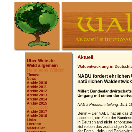
Aktuell
Über Website
Wald allgemein
Waldentwicklung in Deutschl
Heimische Wälder
Themen
NABU fordert ehrlichen
News
natürlichen Waldentwic
Archiv 2010
Archiv 2011
Miller: Bundeslandwirtschafts
Archiv 2012
Archiv 2013
Umgang mit einem der wertvo
Archiv 2014
Archiv 2015
NABU Pressemitteilung, 15.1.1
Archiv 2016
Archiv 2017
Berlin – Der NABU hat an das B
Archiv 2018
appelliert, die Ziele der Bundes
Links
in Deutschland nicht schönzure
Literatur
Schreiben des zuständigen Staa
Materialien
der Forst-, Holz- und Papierwir