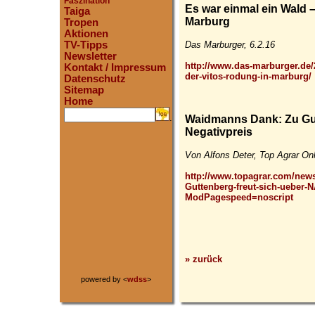
Faszination
Es war einmal ein Wald 
Taiga
Marburg
Tropen
Aktionen
Das Marburger, 6.2.16
TV-Tipps
Newsletter
http://www.das-marburger.de/
Kontakt / Impressum
der-vitos-rodung-in-marburg/
Datenschutz
Sitemap
Home
.
Waidmanns Dank: Zu Gut
Negativpreis
Von Alfons Deter, Top Agrar Onl
http://www.topagrar.com/ne
Guttenberg-freut-sich-ueber-
ModPagespeed=noscript
» zurück
powered by <
wdss
>