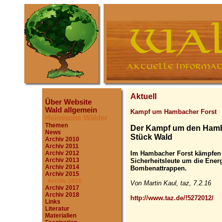
Aktuell
Über Website
Wald allgemein
Kampf um Hambacher Forst
Heimische Wälder
Themen
Der Kampf um den Hamba
News
Stück Wald
Archiv 2010
Archiv 2011
Im Hambacher Forst kämpfen 
Archiv 2012
Archiv 2013
Sicherheitsleute um die Ener
Archiv 2014
Bombenattrappen.
Archiv 2015
Archiv 2016
Von Martin Kaul, taz, 7.2.16
Archiv 2017
Archiv 2018
http://www.taz.de/!5272012/
Links
Literatur
Materialien