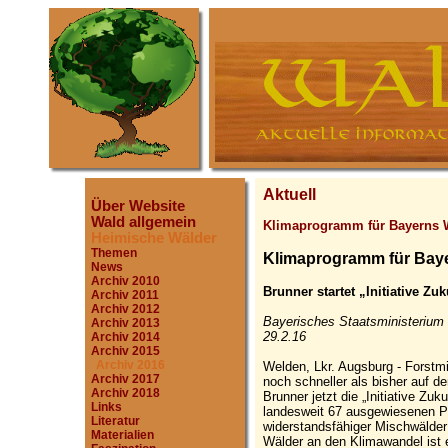
Aktuell
Über Website
Wald allgemein
Klimaprogramm für Bayerns 
Heimische Wälder
Themen
Klimaprogramm für Bay
News
Archiv 2010
Brunner startet „Initiative Zu
Archiv 2011
Archiv 2012
Bayerisches Staatsministerium 
Archiv 2013
29.2.16
Archiv 2014
Archiv 2015
Archiv 2016
Welden, Lkr. Augsburg - Forstm
Archiv 2017
noch schneller als bisher auf d
Archiv 2018
Brunner jetzt die „Initiative Zuk
Links
landesweit 67 ausgewiesenen Pr
Literatur
widerstandsfähiger Mischwälder
Materialien
Wälder an den Klimawandel ist e