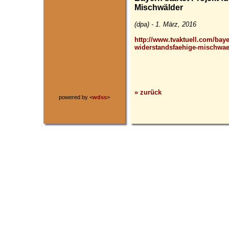
Mischwälder
(dpa) - 1. März, 2016
http://www.tvaktuell.com/bayer
widerstandsfaehige-mischwae
» zurück
powered by <
wdss
>