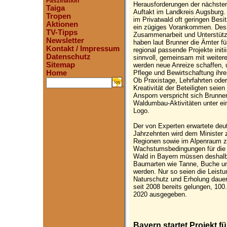
Faszination
Herausforderungen der nächsten
Taiga
Auftakt im Landkreis Augsburg.
Tropen
im Privatwald oft geringen Besi
Aktionen
ein zügiges Vorankommen. Desha
TV-Tipps
Zusammenarbeit und Unterstützu
Newsletter
haben laut Brunner die Ämter fü
Kontakt / Impressum
regional passende Projekte initi
Datenschutz
sinnvoll, gemeinsam mit weitere
Sitemap
werden neue Anreize schaffen, u
Pflege und Bewirtschaftung ihrer
Home
Ob Praxistage, Lehrfahrten ode
.
Kreativität der Beteiligten seie
Ansporn verspricht sich Brunne
Waldumbau-Aktivitäten unter e
Logo.
Der von Experten erwartete deu
Jahrzehnten wird dem Minister 
Regionen sowie im Alpenraum z
Wachstumsbedingungen für die
Wald in Bayern müssen deshalb 
Baumarten wie Tanne, Buche u
werden. Nur so seien die Leistu
Naturschutz und Erholung dauerh
seit 2008 bereits gelungen, 100.
2020 ausgegeben.
Bayern startet Projekt f