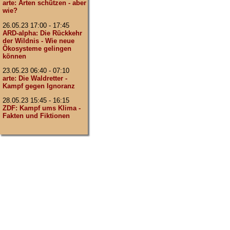
arte: Arten schützen - aber
wie?
26.05.23 17:00 - 17:45
ARD-alpha: Die Rückkehr
der Wildnis - Wie neue
Ökosysteme gelingen
können
23.05.23 06:40 - 07:10
arte: Die Waldretter -
Kampf gegen Ignoranz
28.05.23 15:45 - 16:15
ZDF: Kampf ums Klima -
Fakten und Fiktionen