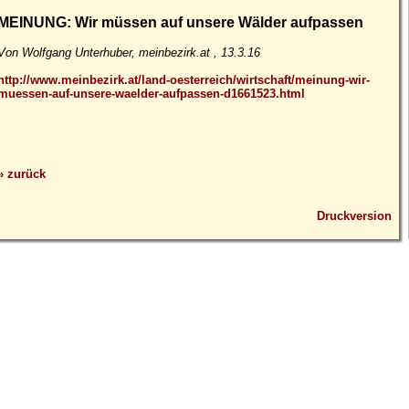
MEINUNG: Wir müssen auf unsere Wälder aufpassen
Von Wolfgang Unterhuber, meinbezirk.at , 13.3.16
http://www.meinbezirk.at/land-oesterreich/wirtschaft/meinung-wir-
muessen-auf-unsere-waelder-aufpassen-d1661523.html
» zurück
Druckversion