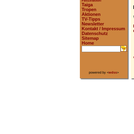
Faszination
Taiga
Tropen
Aktionen
TV-Tipps
Newsletter
Kontakt / Impressum
Datenschutz
Sitemap
Home
.
powered by <
wdss
>