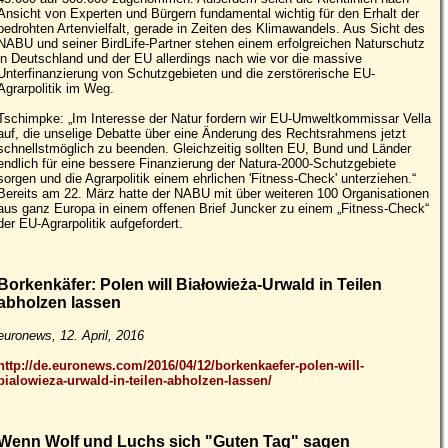
Ansicht von Experten und Bürgern fundamental wichtig für den Erhalt der
bedrohten Artenvielfalt, gerade in Zeiten des Klimawandels. Aus Sicht des
NABU und seiner BirdLife-Partner stehen einem erfolgreichen Naturschutz
in Deutschland und der EU allerdings nach wie vor die massive
Unterfinanzierung von Schutzgebieten und die zerstörerische EU-
Agrarpolitik im Weg.
Tschimpke: „Im Interesse der Natur fordern wir EU-Umweltkommissar Vella
auf, die unselige Debatte über eine Änderung des Rechtsrahmens jetzt
schnellstmöglich zu beenden. Gleichzeitig sollten EU, Bund und Länder
endlich für eine bessere Finanzierung der Natura-2000-Schutzgebiete
sorgen und die Agrarpolitik einem ehrlichen 'Fitness-Check' unterziehen.“
Bereits am 22. März hatte der NABU mit über weiteren 100 Organisationen
aus ganz Europa in einem offenen Brief Juncker zu einem „Fitness-Check“
der EU-Agrarpolitik aufgefordert.
Borkenkäfer: Polen will Białowieża-Urwald in Teilen
abholzen lassen
euronews, 12. April, 2016
http://de.euronews.com/2016/04/12/borkenkaefer-polen-will-
bialowieza-urwald-in-teilen-abholzen-lassen/
Wenn Wolf und Luchs sich "Guten Tag" sagen