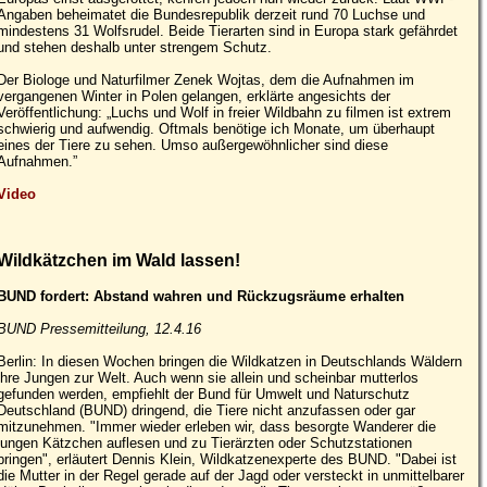
Angaben beheimatet die Bundesrepublik derzeit rund 70 Luchse und
mindestens 31 Wolfsrudel. Beide Tierarten sind in Europa stark gefährdet
und stehen deshalb unter strengem Schutz.
Der Biologe und Naturfilmer Zenek Wojtas, dem die Aufnahmen im
vergangenen Winter in Polen gelangen, erklärte angesichts der
Veröffentlichung: „Luchs und Wolf in freier Wildbahn zu filmen ist extrem
schwierig und aufwendig. Oftmals benötige ich Monate, um überhaupt
eines der Tiere zu sehen. Umso außergewöhnlicher sind diese
Aufnahmen.”
Video
Wildkätzchen im Wald lassen!
BUND fordert: Abstand wahren und Rückzugsräume erhalten
BUND Pressemitteilung, 12.4.16
Berlin: In diesen Wochen bringen die Wildkatzen in Deutschlands Wäldern
ihre Jungen zur Welt. Auch wenn sie allein und scheinbar mutterlos
gefunden werden, empfiehlt der Bund für Umwelt und Naturschutz
Deutschland (BUND) dringend, die Tiere nicht anzufassen oder gar
mitzunehmen. "Immer wieder erleben wir, dass besorgte Wanderer die
jungen Kätzchen auflesen und zu Tierärzten oder Schutzstationen
bringen", erläutert Dennis Klein, Wildkatzenexperte des BUND. "Dabei ist
die Mutter in der Regel gerade auf der Jagd oder versteckt in unmittelbarer