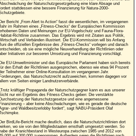
Abschwächung der Naturschutzgesetzgebung eine klare Absage und
fordert stattdessen eine bessere Finanzierung für Natura-2000-
Schutzgebiete.
Der Bericht „From Alert to Action“ fasst die wesentlichen, im vergangenen
Jahr im Rahmen eines „Fitness-Checks“ der Europäischen Kommission
erhobenen Daten und Meinungen zur EU-Vogelschutz und Fauna-Flora-
Habitat-Richtlinie zusammen. Das Ergebnis wird mit Zitaten aus Politik,
Wirtschaft und Verbänden illustriert. Die EU-Kommission will bis Anfang
Juni die offiziellen Ergebnisse des „Fitness-Checks“ vorlegen und danach
entscheiden, ob sie eine mögliche Neuverhandlung der Richtlinien oder
aber Initiativen zur besseren Umsetzung und Finanzierung vorschlägt.
Die EU-Umweltminister und das Europäische Parlament haben sich bereits
für den Erhalt der Richtlinien ausgesprochen, ebenso wie etwa 94 Prozent
der Teilnehmer einer Online-Konsultation im vergangenen Jahr.
Forderungen, das Naturschutzrecht aufzuweichen, kommen dagegen vor
allem von Seiten einiger Landnutzerverbände.
„Trotz kräftiger Propaganda der Naturschutzgegner kann es aus unserer
Sicht nur ein Ergebnis des Fitness-Checks geben: Die verstärkte
Durchsetzung der Naturschutzgesetze und eine angemessene
Finanzierung – aber keine Abschwächungen, wie es gerade die deutsche
Agrar- und Waldbesitzerlobby fordert“, sagt NABU-Präsident Olaf
Tschimpke.
Der BirdLife-Bericht mache deutlich, dass die Naturschutzrichtlinien dort
wirken, wo sie von den Mitgliedstaaten ernsthaft umgesetzt werden. So
habe der Kranichbestand in Westeuropa zwischen 1985 und 2012 von
45.000 auf 300.000 zugenommen. Außerdem seien die Richtlinien nach