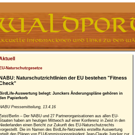
Aktuell
EU-Naturschutzgesetze
NABU: Naturschutzrichtlinien der EU bestehen "Fitness
Check"
BirdLife-Auswertung belegt: Junckers Änderungspläne gehören in
den Papierkorb
NABU Pressemitteilung, 13.4.16
Zeist/Berlin – Der NABU und 27 Partnerorganisationen aus allen EU-
Staaten haben am heutigen Mittwoch auf einer Konferenz in Zeist in den
Niederlanden einen Bericht zur Zukunft des EU-Naturschutzrechts
vorgestellt. Die im Namen des BirdLife-Netzwerks erstellte Auswertung
erteilt den Plänen von EU-Kommissionspräsident Jean-Claude Juncker zur