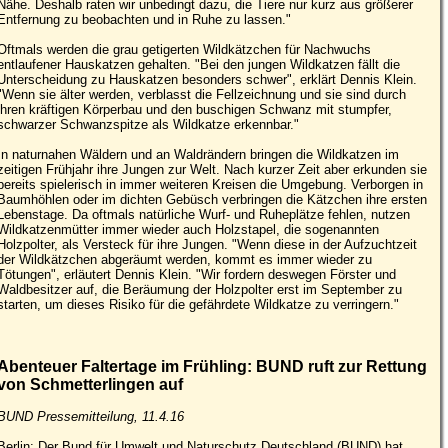
Nähe. Deshalb raten wir unbedingt dazu, die Tiere nur kurz aus größerer
Entfernung zu beobachten und in Ruhe zu lassen."
Oftmals werden die grau getigerten Wildkätzchen für Nachwuchs
entlaufener Hauskatzen gehalten. "Bei den jungen Wildkatzen fällt die
Unterscheidung zu Hauskatzen besonders schwer", erklärt Dennis Klein.
"Wenn sie älter werden, verblasst die Fellzeichnung und sie sind durch
ihren kräftigen Körperbau und den buschigen Schwanz mit stumpfer,
schwarzer Schwanzspitze als Wildkatze erkennbar."
In naturnahen Wäldern und an Waldrändern bringen die Wildkatzen im
zeitigen Frühjahr ihre Jungen zur Welt. Nach kurzer Zeit aber erkunden sie
bereits spielerisch in immer weiteren Kreisen die Umgebung. Verborgen in
Baumhöhlen oder im dichten Gebüsch verbringen die Kätzchen ihre ersten
Lebenstage. Da oftmals natürliche Wurf- und Ruheplätze fehlen, nutzen
Wildkatzenmütter immer wieder auch Holzstapel, die sogenannten
Holzpolter, als Versteck für ihre Jungen. "Wenn diese in der Aufzuchtzeit
der Wildkätzchen abgeräumt werden, kommt es immer wieder zu
Tötungen", erläutert Dennis Klein. "Wir fordern deswegen Förster und
Waldbesitzer auf, die Beräumung der Holzpolter erst im September zu
starten, um dieses Risiko für die gefährdete Wildkatze zu verringern."
Abenteuer Faltertage im Frühling: BUND ruft zur Rettung
von Schmetterlingen auf
BUND Pressemitteilung, 11.4.16
Berlin: Der Bund für Umwelt und Naturschutz Deutschland (BUND) hat