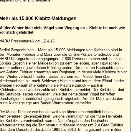
lingsfreundlicher Blumensamen.
Mehr als 15.000 Kiebitz-Meldungen
Milder Winter hielt viele Vögel vom Wegzug ab – Kiebitz ist nach wie
vor stark gefährdet
NABU Pressemitteilung, 12.4.16
Berlin/ Bergenhusen – Mehr als 15.000 Meldungen von Kiebitzen sind in
den Monaten Februar und März über die Online-Portale Ornitho.de und
NABU-Naturgucker.de eingegangen. 2.800 Personen haben sich beteiligt.
So das Ergebnis einer Meldeaktion zu dem beliebten, aber inzwischen
immer seltener gewordenen Frühlingsboten. Die meisten Beobachtungen
von Anfang Februar stammten aus Regionen, in denen viele Kiebitze zuvor
den Winter verbracht hatten. Diese reichten vom Niederrhein über
Niedersachsen bis nach Schleswig-Holstein und ins mittlere Elbtal. In der
zweiten Februarhälfte kehrten viele Kiebitze zurück – auch in
Süddeutschland wurden zahlreiche Kiebitze gemeldet. Der Kiebitz ist dort
als Brutvogel selten geworden, viele der gemeldeten Vögel betreffen
Durchzügler in nordöstlich gelegene Brutgebiete. Am 20. März wurde das
erste Kiebitzgelege aus Baden-Württemberg gemeldet.
Der Monat Februar war bundesweit von überdurchschnittlich hohen
Temperaturen gekennzeichnet, welche vermutlich für die frühe Heimkehr
der Kiebitze verantwortlich waren. Nach Angaben des Deutschen
Wetterdienstes lag die Temperatur in diesem Monat um 2,4 Grad Celsius
über dem Durschnitt der Jahre 1981 bis 2010. Im insgesamt sehr milden