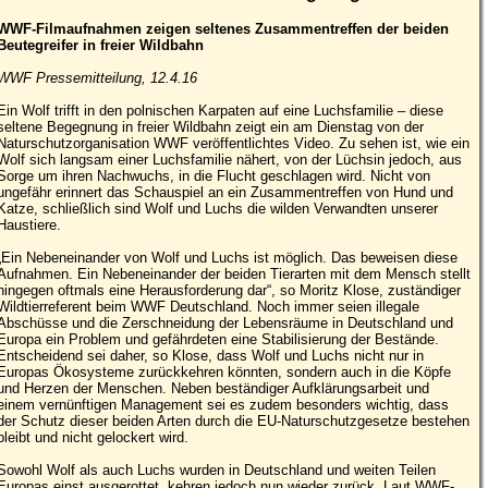
WWF-Filmaufnahmen zeigen seltenes Zusammentreffen der beiden
Beutegreifer in freier Wildbahn
WWF Pressemitteilung, 12.4.16
Ein Wolf trifft in den polnischen Karpaten auf eine Luchsfamilie – diese
seltene Begegnung in freier Wildbahn zeigt ein am Dienstag von der
Naturschutzorganisation WWF veröffentlichtes Video. Zu sehen ist, wie ein
Wolf sich langsam einer Luchsfamilie nähert, von der Lüchsin jedoch, aus
Sorge um ihren Nachwuchs, in die Flucht geschlagen wird. Nicht von
ungefähr erinnert das Schauspiel an ein Zusammentreffen von Hund und
Katze, schließlich sind Wolf und Luchs die wilden Verwandten unserer
Haustiere.
„Ein Nebeneinander von Wolf und Luchs ist möglich. Das beweisen diese
Aufnahmen. Ein Nebeneinander der beiden Tierarten mit dem Mensch stellt
hingegen oftmals eine Herausforderung dar“, so Moritz Klose, zuständiger
Wildtierreferent beim WWF Deutschland. Noch immer seien illegale
Abschüsse und die Zerschneidung der Lebensräume in Deutschland und
Europa ein Problem und gefährdeten eine Stabilisierung der Bestände.
Entscheidend sei daher, so Klose, dass Wolf und Luchs nicht nur in
Europas Ökosysteme zurückkehren könnten, sondern auch in die Köpfe
und Herzen der Menschen. Neben beständiger Aufklärungsarbeit und
einem vernünftigen Management sei es zudem besonders wichtig, dass
der Schutz dieser beiden Arten durch die EU-Naturschutzgesetze bestehen
bleibt und nicht gelockert wird.
Sowohl Wolf als auch Luchs wurden in Deutschland und weiten Teilen
Europas einst ausgerottet, kehren jedoch nun wieder zurück. Laut WWF-