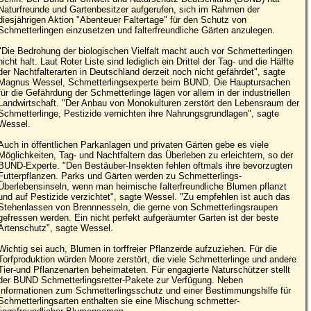
Naturfreunde und Gartenbesitzer aufgerufen, sich im Rahmen der
diesjährigen Aktion "Abenteuer Falter­tage" für den Schutz von
Schmetterlingen einzusetzen und falterfreundliche Gärten anzulegen.
"Die Bedrohung der biologischen Vielfalt macht auch vor Schmetterlingen
nicht halt. Laut Roter Liste sind lediglich ein Drittel der Tag- und die Hälfte
der Nachtfalterarten in Deutschland derzeit noch nicht gefährdet", sagte
Magnus Wessel, Schmetterlings­experte beim BUND. Die Hauptursachen
für die Gefährdung der Schmetterlinge lägen vor allem in der industriellen
Landwirtschaft. "Der Anbau von Monokulturen zerstört den Lebensraum der
Schmetterlinge, Pestizide vernichten ihre Nahrungsgrundlagen", sagte
Wessel.
Auch in öffentlichen Parkanlagen und privaten Gärten gebe es viele
Möglichkeiten, Tag- und Nachtfaltern das Überleben zu erleichtern, so der
BUND-Experte. "Den Bestäuber-Insekten fehlen oftmals ihre bevorzugten
Futterpflanzen. Parks und Gärten werden zu Schmetterlings-
Überlebensinseln, wenn man heimische falterfreundliche Blumen pflanzt
und auf Pestizide verzichtet", sagte Wessel. "Zu empfehlen ist auch das
Stehenlassen von Brennnesseln, die gerne von Schmetterlingsraupen
gefressen werden. Ein nicht perfekt aufgeräumter Garten ist der beste
Artenschutz", sagte Wessel.
Wichtig sei auch, Blumen in torffreier Pflanzerde aufzuziehen. Für die
Torfproduktion würden Moore zerstört, die viele Schmetterlinge und andere
Tier-und Pflanzenarten beheimateten. Für engagierte Naturschützer stellt
der BUND Schmetterlingsretter-Pakete zur Verfügung. Neben
Informationen zum Schmetterlingsschutz und einer Bestimmungshilfe für
Schmetterlingsarten enthalten sie eine Mischung schmetter­