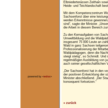
Elbniederterassen Zeithain sow
Heide- und Teichlandschaft best
Mit dem Kompetenzzentrum Wald
Sachsenforst über eine leistung
werden Erkenntnisse gewonnen, 
sind“, sagte der Minister. „Un
die Arbeit in diesem Bereich zur
Zu den Kernaufgaben von Sachs
Umweltbildung und die Waldpäd
insgesamt 75 000 Leute an zah
Wald in ganz Sachsen teilgeno
Professionalisierung der Mitarbe
Waldpädagogen, denn die Nach
steigt stetig“, so Schmidt. Und
regelmäßigen Ausbildung von ju
auch seiner gesellschaftlichen 
„Der Sachsenforst hat in den v
der positiven Entwicklung der s
powered by <
wdss
>
Minister abschließend. „Der St
konsequent fortsetzen.“
» zurück