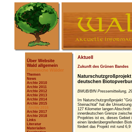
Aktuell
Über Website
Wald allgemein
Zukunft des Grünen Bandes
Heimische Wälder
Themen
Naturschutzgroßprojekt
News
deutschen Biotopverbun
Archiv 2010
Archiv 2011
BMUB/BfN Pressemitteilung, 29
Archiv 2012
Archiv 2013
Archiv 2014
Im Naturschutzgroßprojekt "Gr
Archiv 2015
Steinachtal" hat die Umsetzun
Archiv 2016
127 Kilometer langen Abschnit
Archiv 2017
innerdeutschen Grenze zwische
Archiv 2018
Projektes ist es, dieses Gebiet 
Links
einen länderübergreifenden Bio
Literatur
fördert das Projekt mit rund 6,9
Materialien