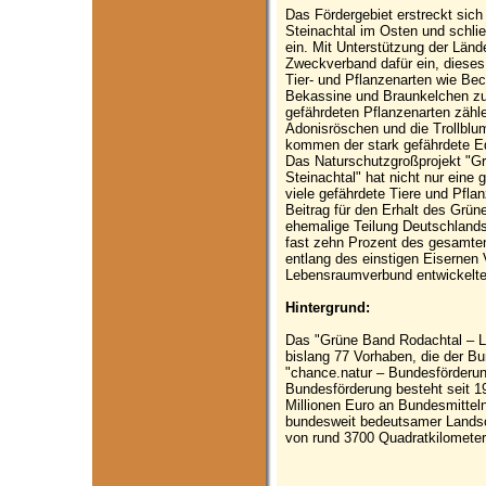
Das Fördergebiet erstreckt si
Steinachtal im Osten und schl
ein. Mit Unterstützung der Länd
Zweckverband dafür ein, dieses
Tier- und Pflanzenarten wie Be
Bekassine und Braunkelchen z
gefährdeten Pflanzenarten zäh
Adonisröschen und die Trollblu
kommen der stark gefährdete E
Das Naturschutzgroßprojekt "G
Steinachtal" hat nicht nur ein
viele gefährdete Tiere und Pfla
Beitrag für den Erhalt des Grü
ehemalige Teilung Deutschland
fast zehn Prozent des gesamte
entlang des einstigen Eisernen 
Lebensraumverbund entwickelte
Hintergrund:
Das "Grüne Band Rodachtal – La
bislang 77 Vorhaben, die der
"chance.natur – Bundesförderun
Bundesförderung besteht seit 1
Millionen Euro an Bundesmittel
bundesweit bedeutsamer Landsc
von rund 3700 Quadratkilometern