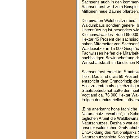
Sachsens auch in den kommende
Sachsenforst wird zum Beispiel
Millionen neue Bäume pflanzen.
Die privaten Waldbesitzer berät
Waldumbaus sondern generell be
Unterstützung ist besonders wi
Kleinprivatwaldes. Rund 85 000
Hektar 45 Prozent der sächsisc
haben Mitarbeiter von Sachsenfo
Waldbesitzer in 15 000 Gespräc
Fachwissen helfen die Mitarbeit
nachhaltigen Bewirtschaftung d
Wirtschaftskraft im ländlichen 
Sachsenforst erntet im Staatswa
Holz. Das sind etwa 60 Prozent
entspricht dem Grundprinzip der 
Holz zu ernten als gleichzeitig 
Staatsbetrieb hat außerdem sei
Vogtland ca. 76 000 Hektar Wal
Folgen der industriellen Luftve
„Eine anerkannt hohe fachliche
Naturschutz erworben“, so Schmid
täglichen Arbeit die Waldbewirt
Naturschutzes. Deshalb war es 
unserer waldreichen Großschutz
Entwicklung des Nationalparks
Naturschutzgebiete Königsbrück