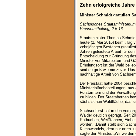
Zehn erfolgreiche Jahre
Minister Schmidt gratuliert 
Sächsisches Staatsministerium 
Pressemitteilung, 2.5.16
Staatsminister Thomas Schmidt
heute (2. Mai 2016) beim „Tag 
zehnjährigen Bestehen gratulier
Jahren geleistete Arbeit für de
Entscheidung zur Gründung des S
Minister vor Mitarbeitern und G
Erholungsort ist der Wald belie
sind so groß wie nie zuvor. Das 
nachhaltige Arbeit von Sachsenf
Der Freistaat hatte 2004 beschl
Ministerialfachabteilungen, au
Forstämtern und der Verwaltun
zu bilden. Der Staatsbetrieb be
sächsischen Waldfläche, das si
Sachsenforst hat in den verga
Wälder deutlich geprägt. Seit 2
Rotbuchen, Weißtannen, Eichen
worden. „Damit stellt sich Sach
Klimawandels, dem nur arten- u
sagte der Minister. „Wir werde