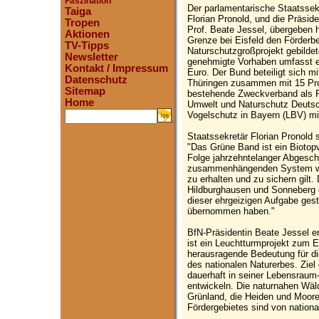
Faszination
Der parlamentarische Staatsse
Taiga
Florian Pronold, und die Präsi
Tropen
Prof. Beate Jessel, übergeben 
Aktionen
Grenze bei Eisfeld den Förderb
TV-Tipps
Naturschutzgroßprojekt gebilde
Newsletter
genehmigte Vorhaben umfasst e
Kontakt / Impressum
Euro. Der Bund beteiligt sich m
Datenschutz
Thüringen zusammen mit 15 Pro
Sitemap
bestehende Zweckverband als P
Home
Umwelt und Naturschutz Deuts
Vogelschutz in Bayern (LBV) m
.
Staatssekretär Florian Pronold 
"Das Grüne Band ist ein Biotop
Folge jahrzehntelanger Abgesch
zusammenhängenden System wer
zu erhalten und zu sichern gilt
Hildburghausen und Sonneberg g
dieser ehrgeizigen Aufgabe geste
übernommen haben."
BfN-Präsidentin Beate Jessel e
ist ein Leuchtturmprojekt zum Er
herausragende Bedeutung für di
des nationalen Naturerbes. Ziel
dauerhaft in seiner Lebensraum- 
entwickeln. Die naturnahen Wäld
Grünland, die Heiden und Moore
Fördergebietes sind von nationa