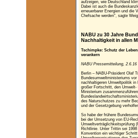
aufzeigen, wie Deutschland kli
Dabei ist auch die Bundeskanzle
erneuerbarer Energien und die 
Chefsache werden", sagte Weig
NABU zu 30 Jahre Bund
Nachhaltigkeit in allen M
Tschimpke: Schutz der Lebensg
verankern
NABU Pressemitteilung, 2.6.16
Berlin – NABU-Präsident Olaf 
Bundesumweltministeriums vor 3
nachhaltigeren Umweltpolitik in
großer Fortschritt, den Umwelt-
Ministerium zusammenzuführen
Bundeslandwirtschaftsministeri
des Naturschutzes zu mehr Bed
und der Gesetzgebung verholfen
So habe der frühere Bundesumw
bei der Umsetzung von EU-Recht
Umweltverträglichkeitsprüfung 
Richtlinie. Unter Trittin sei 199
Konvention ein wichtiger Schrit
Umweltorganisationen den Zuga