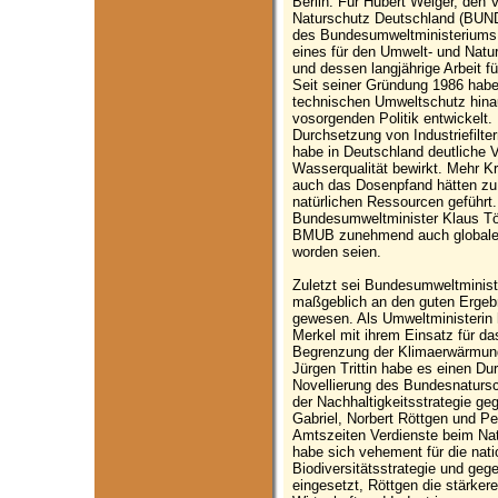
Berlin: Für Hubert Weiger, den
Naturschutz Deutschland (BUND)
des Bundesumweltministeriums 
eines für den Umwelt- und Natu
und dessen langjährige Arbeit f
Seit seiner Gründung 1986 ha
technischen Umweltschutz hinau
vosorgenden Politik entwickelt
Durchsetzung von Industriefilte
habe in Deutschland deutliche 
Wasserqualität bewirkt. Mehr Kr
auch das Dosenpfand hätten zu
natürlichen Ressourcen geführt.
Bundesumweltminister Klaus Tö
BMUB zunehmend auch globale
worden seien.
Zuletzt sei Bundesumweltminist
maßgeblich an den guten Ergebn
gewesen. Als Umweltministerin
Merkel mit ihrem Einsatz für da
Begrenzung der Klimaerwärmung
Jürgen Trittin habe es einen Du
Novellierung des Bundesnatursc
der Nachhaltigkeitsstrategie g
Gabriel, Norbert Röttgen und Pe
Amtszeiten Verdienste beim Nat
habe sich vehement für die nat
Biodiversitätsstrategie und ge
eingesetzt, Röttgen die stärke