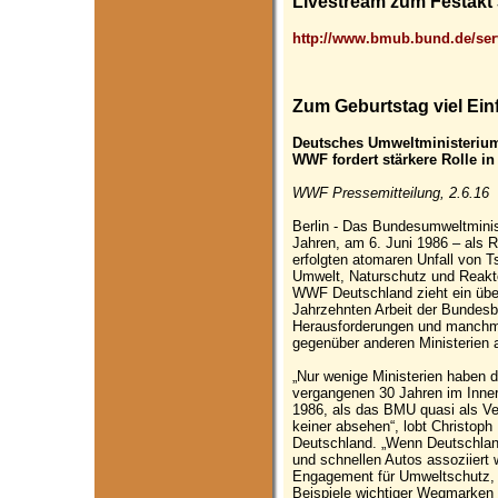
Livestream zum Festakt
http://www.bmub.bund.de/ser
Zum Geburtstag viel Ein
Deutsches Umweltministerium
WWF fordert stärkere Rolle i
WWF Pressemitteilung, 2.6.16
Berlin - Das Bundesumweltminis
Jahren, am 6. Juni 1986 – als 
erfolgten atomaren Unfall von T
Umwelt, Naturschutz und Reakto
WWF Deutschland zieht ein über
Jahrzehnten Arbeit der Bundes
Herausforderungen und manchma
gegenüber anderen Ministerien
„Nur wenige Ministerien haben 
vergangenen 30 Jahren im Inne
1986, als das BMU quasi als Ve
keiner absehen“, lobt Christop
Deutschland. „Wenn Deutschland
und schnellen Autos assoziiert 
Engagement für Umweltschutz, 
Beispiele wichtiger Wegmarken 