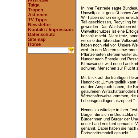
Faszination
Taiga
In ihrer Festrede sagte Bundes
Tropen
Umweltpolitik genießt hohes Ans
Aktionen
Wir haben schon einiges erreic
TV-Tipps
Teil geschlossen, Recycling ist
Newsletter
geworden. Das Waldsterben ist
Kontakt / Impressum
Umweltschutzes ist eine Erfolg
Datenschutz
bezahlt macht. Nicht trotz, so
Sitemap
wir eine der führenden Volkswirt
Home
haben noch viel vor. Unsere We
wird. In den Meeren schwimmen r
.
Pflanzenarten sterben weiter a
Hunger nach Energie und Ressou
Klimawandel wird neue Landkart
schüren, Menschen zur Flucht 
Mit Blick auf die künftigen Hera
Hendricks: „Umweltpolitik kann
nur den Anspruch haben, die Ko
gelaufenen Wirtschaftsmodells 
Wirtschaftsweise kommen, die d
Lebensgrundlagen akzeptiert.“
Hendricks würdigte in ihrer Fest
Bürger, die sich in Deutschland
Bürgerinnen und Bürger der Um
unser Land verdient gemacht. V
genannt. Dabei haben sie nach 
Fortschrittsmodell gesucht.“