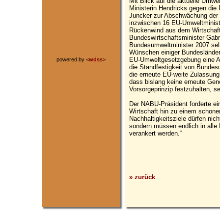
Mit Blick auf die aktuelle Umwel
Ministerin Hendricks gegen di
Juncker zur Abschwächung der E
inzwischen 16 EU-Umweltministe
Rückenwind aus dem Wirtschafts
Bundeswirtschaftsminister Gabri
Bundesumweltminister 2007 selb
Wünschen einiger Bundesländer 
EU-Umweltgesetzgebung eine Ab
powered by <
wdss
>
die Standfestigkeit von Bundes
die erneute EU-weite Zulassung
dass bislang keine erneute Gene
Vorsorgeprinzip festzuhalten, sei
Der NABU-Präsident forderte ei
Wirtschaft hin zu einem schon
Nachhaltigkeitsziele dürfen nich
sondern müssen endlich in alle
verankert werden.“
» zurück