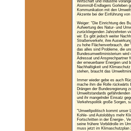
Wirtschaft und Industrie voran
Atommüll-Endlagers Gorleben ge
Kommunikation mit den Umweltv
Akzente bei der Einführung vo
Weiger: "Die Einrichtung des B
Aufwertung des Natur- und Um
zurückliegenden Jahrzehnten vie
wir. Es gibt jedoch weiter Nach
Straßenverkehr, ihre Auswirkung
zu hohe Flächenverbrauch, der V
das alles sind Probleme, die u
Bundesumweltministerium wird 
Adressat und Ansprechpartner 
der erneuerbarer Energien und 
Nachhaltigkeit und Klimaschutz 
stehen, braucht das Umweltmini
Immer wieder gebe es auch Rüc
mache ihm die Rolle rückwärts 
Drängen der Bundesregierung z
Umweltstandards gefährdende
und ihr mangelnder Einsatz geg
Verkehrspolitik große Sorgen, 
"Umweltpolitisch kommt unser L
Kohle- und Autolobbys mehr Kli
Fortschritten in der Energie-, V
seine frühere Vorbildrolle im
muss jetzt im Klimaschutzplan 