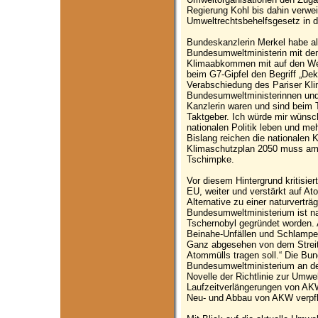
Regierung Kohl bis dahin verwei
Umweltrechtsbehelfsgesetz in 
Bundeskanzlerin Merkel habe al
Bundesumweltministerin mit dem
Klimaabkommen mit auf den We
beim G7-Gipfel den Begriff „Dek
Verabschiedung des Pariser Kl
Bundesumweltministerinnen und
Kanzlerin waren und sind beim 
Taktgeber. Ich würde mir wünsch
nationalen Politik leben und m
Bislang reichen die nationalen K
Klimaschutzplan 2050 muss am
Tschimpke.
Vor diesem Hintergrund kritisie
EU, weiter und verstärkt auf At
Alternative zu einer naturvertr
Bundesumweltministerium ist n
Tschernobyl gegründet worden. 
Beinahe-Unfällen und Schlamper
Ganz abgesehen von dem Streit
Atommülls tragen soll.“ Die Bu
Bundesumweltministerium an de
Novelle der Richtlinie zur Umwel
Laufzeitverlängerungen von AKW
Neu- und Abbau von AKW verpfl