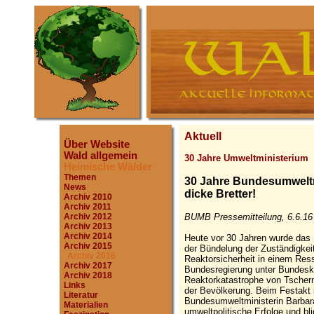
Aktuell
Über Website
Wald allgemein
30 Jahre Umweltministerium
Heimische Wälder
Themen
30 Jahre Bundesumweltm
News
dicke Bretter!
Archiv 2010
Archiv 2011
BUMB Pressemitteilung, 6.6.16
Archiv 2012
Archiv 2013
Archiv 2014
Heute vor 30 Jahren wurde das
Archiv 2015
der Bündelung der Zuständigkei
Archiv 2016
Reaktorsicherheit in einem Ress
Archiv 2017
Bundesregierung unter Bundeska
Archiv 2018
Reaktorkatastrophe von Tschern
Links
der Bevölkerung. Beim Festakt i
Literatur
Bundesumweltministerin Barbar
Materialien
umweltpolitische Erfolge und bl