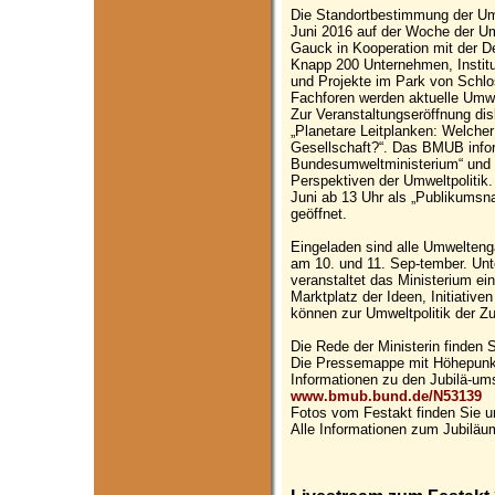
Die Standortbestimmung der Umwe
Juni 2016 auf der Woche der U
Gauck in Kooperation mit der D
Knapp 200 Unternehmen, Institu
und Projekte im Park von Schlo
Fachforen werden aktuelle Umwe
Zur Veranstaltungseröffnung di
„Planetare Leitplanken: Welche
Gesellschaft?“. Das BMUB infor
Bundesumweltministerium“ und l
Perspektiven der Umweltpolitik
Juni ab 13 Uhr als „Publikumsna
geöffnet.
Eingeladen sind alle Umwelteng
am 10. und 11. Sep-tember. Unt
veranstaltet das Ministerium e
Marktplatz der Ideen, Initiative
können zur Umweltpolitik der Zu
Die Rede der Ministerin finden 
Die Pressemappe mit Höhepunkt
Informationen zu den Jubilä-ums
www.bmub.bund.de/N53139
Fotos vom Festakt finden Sie u
Alle Informationen zum Jubilä