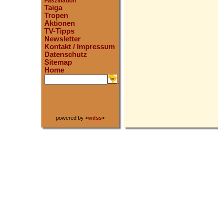
Faszination
Taiga
Tropen
Aktionen
TV-Tipps
Newsletter
Kontakt / Impressum
Datenschutz
Sitemap
Home
.
powered by <
wdss
>