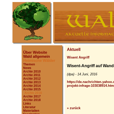
Aktuell
Über Website
Wald allgemein
Wisent Angriff
Heimische Wälder
Themen
Wisent-Angriff auf Wander
News
Archiv 2010
(dpa) - 14.Juni, 2016
Archiv 2011
Archiv 2012
https://de.nachrichten.yahoo.c
Archiv 2013
projekt-infrage-103038914.htm
Archiv 2014
Archiv 2015
Archiv 2016
Archiv 2017
Archiv 2018
Links
Literatur
» zurück
Materialien