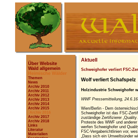
Aktuell
Über Website
Wald allgemein
Schweighofer verliert FSC-Zert
Heimische Wälder
Themen
Wolf verliert Schafspelz
News
Archiv 2010
Holzindustrie Schweighofer w
Archiv 2011
Archiv 2012
WWF Pressemitteilung, 24.6.16
Archiv 2013
Archiv 2014
Wien/Berlin - Dem österreichis
Archiv 2015
Archiv 2016
Schweighofer ist das FSC-Zerti
Archiv 2017
zuständige Zertifizierer „Qualit
Archiv 2018
Proteste des WWF und anderer 
Links
werfen Schweighofer und Quali
Literatur
FSC-Vergaberichtlinien vor, we
Materialien
„Dass sich ein Umweltsünder wi