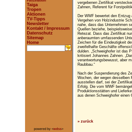
Faszination
vergebenen Zertifikat verstecke
Taiga
Zahnen, Referent für Forstpoli
Tropen
Aktionen
Der WWF bewertet den Entzug al
TV-Tipps
Vergehen von Holzindustrie Sch
Newsletter
nahe, dass das Unternehmen sei
Kontakt / Impressum
Quellen beziehe, beispielsweis
Datenschutz
Retezat. Dass das Zertifikat n
Sitemap
anberaumten umfassenden Unter
Zeichen für die Eindeutigkeit d
Home
zweifelhafte Geschäfte offensic
.
dulden. „Schweighofer ist das Pa
kritisiert Johannes Zahnen. „Da
verantwortungsbewusst, aber m
Raubbau.“
Nach der Suspendierung des Zert
Wochen, der wegen desselben Fa
ausstellen darf, sei der Zertifi
Erfolg. Die vom WWF bemängelte
Produktionsstätten und Lieferk
aus denen Schweighofer einen G
» zurück
powered by <
wdss
>