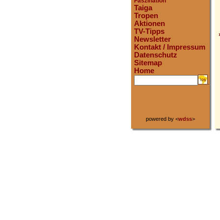
Faszination
Taiga
Tropen
Aktionen
TV-Tipps
Newsletter
Kontakt / Impressum
Datenschutz
Sitemap
Home
.
powered by <
wdss
>