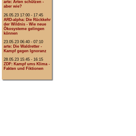
arte: Arten schützen -
aber wie?
26.05.23 17:00 - 17:45
ARD-alpha: Die Rückkehr
der Wildnis - Wie neue
Ökosysteme gelingen
können
23.05.23 06:40 - 07:10
arte: Die Waldretter -
Kampf gegen Ignoranz
28.05.23 15:45 - 16:15
ZDF: Kampf ums Klima -
Fakten und Fiktionen