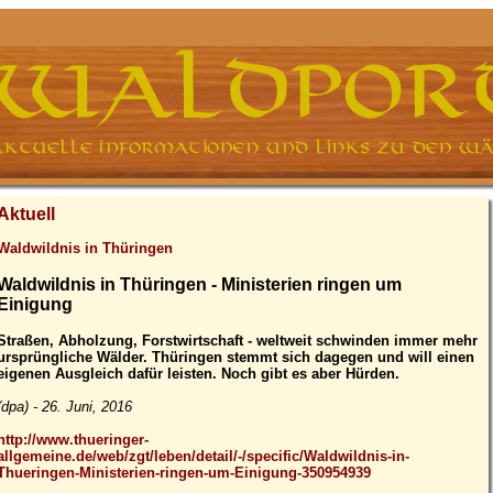
Aktuell
Waldwildnis in Thüringen
Waldwildnis in Thüringen - Ministerien ringen um
Einigung
Straßen, Abholzung, Forstwirtschaft - weltweit schwinden immer mehr
ursprüngliche Wälder. Thüringen stemmt sich dagegen und will einen
eigenen Ausgleich dafür leisten. Noch gibt es aber Hürden.
(dpa) - 26. Juni, 2016
http://www.thueringer-
allgemeine.de/web/zgt/leben/detail/-/specific/Waldwildnis-in-
Thueringen-Ministerien-ringen-um-Einigung-350954939