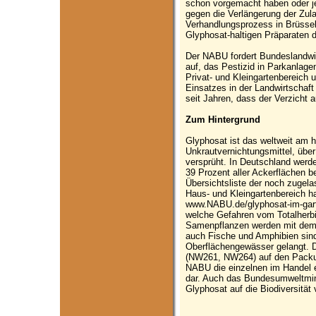
schon vorgemacht haben oder je
gegen die Verlängerung der Zul
Verhandlungsprozess in Brüssel
Glyphosat-haltigen Präparaten 
Der NABU fordert Bundeslandwir
auf, das Pestizid in Parkanlage
Privat- und Kleingartenbereich u
Einsatzes in der Landwirtschaft
seit Jahren, dass der Verzicht a
Zum Hintergrund
Glyphosat ist das weltweit am h
Unkrautvernichtungsmittel, übe
versprüht. In Deutschland werd
39 Prozent aller Ackerflächen b
Übersichtsliste der noch zugela
Haus- und Kleingartenbereich h
www.NABU.de/glyphosat-im-garte
welche Gefahren vom Totalherbi
Samenpflanzen werden mit dem 
auch Fische und Amphibien sind
Oberflächengewässer gelangt. 
(NW261, NW264) auf den Packung
NABU die einzelnen im Handel e
dar. Auch das Bundesumweltmini
Glyphosat auf die Biodiversität 