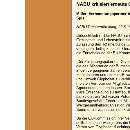
NABU kritisiert erneute
Miller: Verhandlungspartner b
Spiel"
NABU Pressemitteilung, 29.6.1
Brüssel/Berlin – Der NABU hat
Gesundheit und Lebensmittelsich
Zulassung des Totalherbizids G
verlängern, heftig kritisiert. G
die Entscheidung der EU-Kommi
„Der Zulassungspoker um Glyph
die das Misstrauen der Bürgerin
in den vergangenen Jahren verst
zu orientieren und bis zum Bew
und Umwelt Glyphosat zu verbi
meisten Vertreter der Mitglieds
Agrarindustrie leiten lassen. S
klare Entscheidung zu treffen, 
bis zuletzt ein 'Schwarzer-Peter
Bundesgeschäftsführer Leif Mill
Weltgesundheitsorganisation W
Sommer als wahrscheinlich kreb
Da die EU-Kommission ihrer Ver
sollte sich jetzt wenigstens di
Verbot von Glyphosat durchring