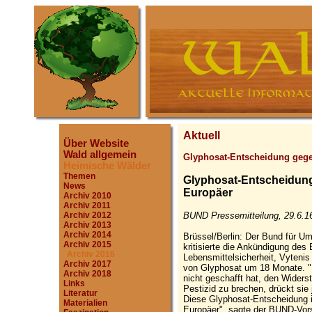
Aktuell
Über Website
Wald allgemein
Glyphosat-Entscheidung geg
Heimische Wälder
Themen
Glyphosat-Entscheidung 
News
Europäer
Archiv 2010
Archiv 2011
BUND Pressemitteilung, 29.6.1
Archiv 2012
Archiv 2013
Archiv 2014
Brüssel/Berlin: Der Bund für 
Archiv 2015
kritisierte die Ankündigung de
Archiv 2016
Lebensmittel­sicherheit, Vytenis
Archiv 2017
von Glyphosat um 18 Monate. 
Archiv 2018
nicht geschafft hat, den Widers
Links
Pestizid zu brechen, drückt sie
Literatur
Diese Glyphosat-Entscheidung is
Materialien
Europäer", sagte der BUND-Vors