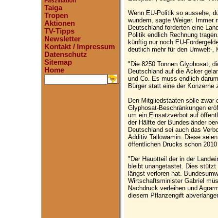
Faszination
Taiga
Wenn EU-Politik so aussehe, dü
Tropen
wundern, sagte Weiger. Immer 
Aktionen
Deutschland forderten eine Lan
TV-Tipps
Politik endlich Rechnung tragen
Newsletter
künftig nur noch EU-Fördergelde
Kontakt / Impressum
deutlich mehr für den Umwelt-,
Datenschutz
Sitemap
"Die 8250 Tonnen Glyphosat, di
Home
Deutschland auf die Äcker gela
und Co. Es muss endlich darum
.
Bürger statt eine der Konzerne
Den Mitgliedstaaten solle zwar di
Glyphosat-Beschränkungen eröff
um ein Einsatzverbot auf öffent
der Hälfte der Bundesländer berei
Deutschland sei auch das Verbo
Additiv Tallowamin. Diese seie
öffentlichen Drucks schon 2010
"Der Hauptteil der in der Land
bleibt unangetastet. Dies stützt
längst verloren hat. Bundesumw
Wirtschaftsminister Gabriel müs
Nachdruck verleihen und Agrarm
diesem Pflanzengift abverlange