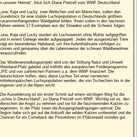
in unserer Heimat“, freut sich Diana Pretzell vom WWF Deutschland.
Luna, Kaja und Lucky, zwei Weibchen und ein Männchen, sollen den
Grundstock für eine stabile Luchspopulation in Deutschlands größtem
zusammenhängendem Waldgebiet bilden. Ihnen sollen in den nächsten
Jahren weitere 17 Exemplare aus der Slowakei und der Schweiz folgen.
Luna, Kaja und Lucky wurden als Luchswaisen ohne Mutter aufgegriffen
und in einem Gehege wieder aufgepäppelt. Jedes der ausgesetzten Tiere
trägt ein besendertes Halsband, um ihre Aufenthaltsorte verfolgen zu
können und genaueres über die Lebensweise der scheuen Waldbewohner
herauszufinden.
Das Wiederansiedlungsprojekt wird von der Stiftung Natur und Umwelt
Rheinland-Pfalz geleitet und mithilfe des europäischen Förderprogramms
LIFE und von zahlreichen Partnern u.a. dem WWF finanziert. Die
Naturschützer hoffen, dass diese Luchse Teil einer vernetzten
mitteleuropäischen Luchspopulation werden, die von Tschechien bis in die
Vogesen und in die Alpen reicht.
„Die Auswilderung ist ein erster Schritt auf einem wichtigen Weg für die
Luchse in Deutschland“, so Diana Pretzell vom WWF. Wichtig sei es, den
Menschen die Angst zu nehmen und sie für die faszinierenden Katzen zu
begeistern. In der Pfalz seien die Ausgangsbedingungen optimal. Die
Region habe sich gut auf die Ankunft der wilden Katzen vorbereitet und die
Chancen für ein Comeback der Pinselohren im Pfälzerwald stünden gut.