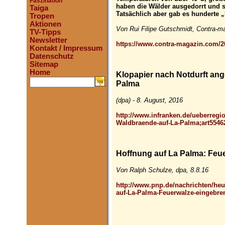
Faszination
haben die Wälder ausgedorrt und s
Taiga
Tatsächlich aber gab es hunderte
Tropen
Aktionen
Von Rui Filipe Gutschmidt, Contra-ma
TV-Tipps
Newsletter
https://www.contra-magazin.com/20
Kontakt / Impressum
Datenschutz
Sitemap
Home
Klopapier nach Notdurft an
Palma
.
(dpa) - 8. August, 2016
http://www.infranken.de/ueberregi
Waldbraende-auf-La-Palma;art5546
Hoffnung auf La Palma: Feu
Von Ralph Schulze, dpa, 8.8.16
http://www.pnp.de/nachrichten/heu
auf-La-Palma-Feuerwalze-eingebre