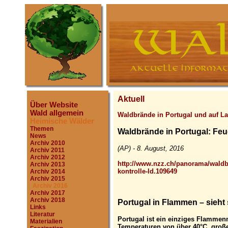
Aktuell
Über Website
Wald allgemein
Waldbrände in Portugal und auf L
Heimische Wälder
Themen
Waldbrände in Portugal: Feue
News
Archiv 2010
(AP) - 8. August, 2016
Archiv 2011
Archiv 2012
http://www.nzz.ch/panorama/waldbr
Archiv 2013
kontrolle-ld.109649
Archiv 2014
Archiv 2015
Archiv 2016
Archiv 2017
Archiv 2018
Portugal in Flammen – sieht 
Links
Literatur
Portugal ist ein einziges Flammen
Materialien
Temperaturen von über 40°C, groß