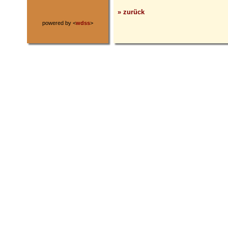
» zurück
powered by <
wdss
>