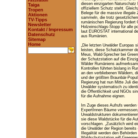
Faszination
diesen einzigarten Naturschatz k
Taiga
offiziellem Schutz steht. Gleic
Tropen
Belege für die massive illegale
Aktionen
sammeln, die trotz gesetzlichen
TV-Tipps
rumänischen Regierung fordert 
Newsletter
Holzeinschlags-Stopp für alle po
Kontakt / Impressum
laut EUROSTAT international d
Datenschutz
aus Rumänien.
Sitemap
Home
„Die letzten Urwälder Europas s
leisten, diese Schatzkammer der 
.
Meus, Wald-Sprecher bei Greenp
der Schutzstation auf die Einzi
Wälder Rumäniens aufmerksam 
Kontrollen führten bislang in 
an den verbliebenen Wäldern, d
und der größten Braunbär-Popul
Regierung hat nun Mitte Juli di
Urwälder systematisch zu identi
die Öffentlichkeit und NGOs sin
für die Aufnahme eignen.
Im Zuge dieses Aufrufs werden
ExpertInnen Bäume vermessen,
Urwaldstrukturen dokumentieren
sie diese Waldstücke für die Auf
vorschlagen. „Zusätzlich wird 
die Urwälder der Region bereits
Illegalität werden den Behörden
Waldschutzstation will Greenpea