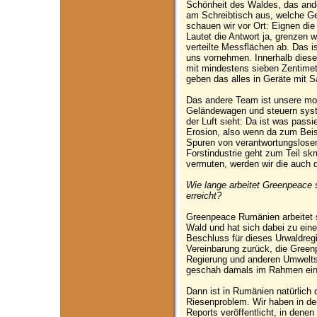
Schönheit des Waldes, das ande
am Schreibtisch aus, welche Ge
schauen wir vor Ort: Eignen die
Lautet die Antwort ja, grenzen w
verteilte Messflächen ab. Das is
uns vornehmen. Innerhalb dies
mit mindestens sieben Zentime
geben das alles in Geräte mit Sa
Das andere Team ist unsere mob
Geländewagen und steuern sys
der Luft sieht: Da ist was pass
Erosion, also wenn da zum Beis
Spuren von verantwortungslose
Forstindustrie geht zum Teil sk
vermuten, werden wir die auch
Wie lange arbeitet Greenpeace
erreicht?
Greenpeace Rumänien arbeitet 
Wald und hat sich dabei zu eine
Beschluss für dieses Urwaldregi
Vereinbarung zurück, die Gree
Regierung und anderen Umweltsc
geschah damals im Rahmen eine
Dann ist in Rumänien natürlich d
Riesenproblem. Wir haben in d
Reports veröffentlicht, in denen