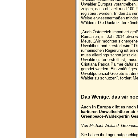
Urwälder Europas vorantreiben
zeigen, dass offiziell rund 100 
registriert werden. In den Jahr
Weise erwiesenermaßen mindest
Wäldern. Die Dunkelziffer könnt
„Auch Österreich importiert gr
Rumänien, im Jahr 2014 etwa w
Meus. „Wir möchten sichergehen
Urwaldbestand zerstört wird.“ Die
rumänischen Regierung ist ein er
muss allerdings schon jetzt di
Urwaldregister erstellt ist, mu
Cristiana Pașca Palmer dafür s
gerodet werden. Ein vorläufiges
Urwaldpotenzial-Gebiete ist dr
Wälder zu schützen“, fordert M
Das Wenige, das wir no
Auch in Europa gibt es noch
kartieren Umweltschützer ab h
Greenpeace-Waldexpertin Ges
Von Michael Weiland, Greenpea
Sie haben ihr Lager aufgeschla