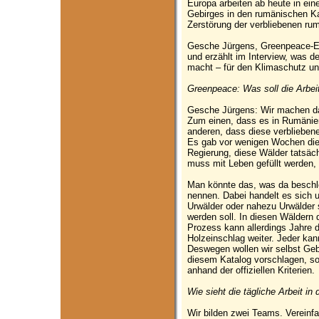
Europa arbeiten ab heute in ei
Gebirges in den rumänischen 
Zerstörung der verbliebenen ru
Gesche Jürgens, Greenpeace-Expe
und erzählt im Interview, was d
macht – für den Klimaschutz un
Greenpeace: Was soll die Arbei
Gesche Jürgens: Wir machen d
Zum einen, dass es in Rumänie
anderen, dass diese verblieben
Es gab vor wenigen Wochen die
Regierung, diese Wälder tatsäc
muss mit Leben gefüllt werden, 
Man könnte das, was da beschlos
nennen. Dabei handelt es sich 
Urwälder oder nahezu Urwälder s
werden soll. In diesen Wäldern 
Prozess kann allerdings Jahre d
Holzeinschlag weiter. Jeder ka
Deswegen wollen wir selbst Geb
diesem Katalog vorschlagen, sof
anhand der offiziellen Kriterien.
Wie sieht die tägliche Arbeit i
Wir bilden zwei Teams. Vereinfa