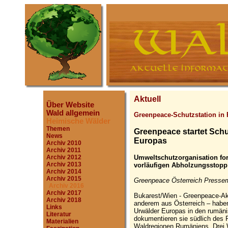
Aktuell
Über Website
Wald allgemein
Greenpeace-Schutzstation in
Heimische Wälder
Themen
Greenpeace startet Schut
News
Europas
Archiv 2010
Archiv 2011
Umweltschutzorganisation fo
Archiv 2012
Archiv 2013
vorläufigen Abholzungsstopp
Archiv 2014
Archiv 2015
Greenpeace Österreich Pressemi
Archiv 2016
Archiv 2017
Bukarest/Wien - Greenpeace-Akt
Archiv 2018
anderem aus Österreich – haben
Links
Urwälder Europas in den rumänis
Literatur
dokumentieren sie südlich des 
Materialien
Waldregionen Rumäniens. Drei 