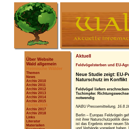
Aktuell
Über Website
Wald allgemein
Feldvögelsterben und EU-Agra
Heimische Wälder
Themen
Neue Studie zeigt: EU-Po
News
Naturschutz im Konflikt
Archiv 2010
Archiv 2011
Feldvögel liefern erschrecken
Archiv 2012
Archiv 2013
Tschimpke: Richtungswechsel 
Archiv 2014
notwendig
Archiv 2015
Archiv 2016
NABU Pressemitteilung, 16.8.1
Archiv 2017
Archiv 2018
Berlin – Europas Feldvögeln ge
Links
mit ihrer Naturschutzpolitik die
Literatur
ist das Ergebnis einer neuen St
Materialien
und Verbände vorgelegt haben. 