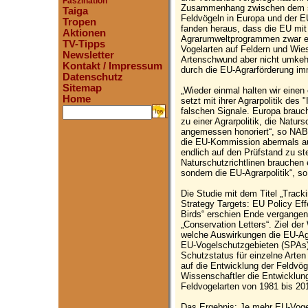
Faszination
Zusammenhang zwischen dem se
Taiga
Feldvögeln in Europa und der EU
Tropen
fanden heraus, dass die EU mit i
Aktionen
Agrarumweltprogrammen zwar ein
TV-Tipps
Vogelarten auf Feldern und Wies
Newsletter
Artenschwund aber nicht umkehr
Kontakt / Impressum
durch die EU-Agrarförderung im
Datenschutz
Sitemap
„Wieder einmal halten wir einen
Home
setzt mit ihrer Agrarpolitik de
falschen Signale. Europa brauc
.
zu einer Agrarpolitik, die Natur
angemessen honoriert“, so NABU
die EU-Kommission abermals au
endlich auf den Prüfstand zu ste
Naturschutzrichtlinen brauchen
sondern die EU-Agrarpolitik“, s
Die Studie mit dem Titel „Trac
Strategy Targets: EU Policy Ef
Birds“ erschien Ende vergangen
„Conservation Letters“. Ziel de
welche Auswirkungen die EU-A
EU-Vogelschutzgebieten (SPAs)
Schutzstatus für einzelne Arten
auf die Entwicklung der Feldvö
Wissenschaftler die Entwicklung
Feldvogelarten von 1981 bis 201
Das Ergebnis: Je mehr EU-Vogel