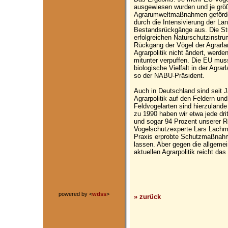
ausgewiesen wurden und je größe
Agrarumweltmaßnahmen gefördert
durch die Intensivierung der La
Bestandsrückgänge aus. Die Stu
erfolgreichen Naturschutzinstru
Rückgang der Vögel der Agrarla
Agrarpolitik nicht ändert, werd
mitunter verpuffen. Die EU mus
biologische Vielfalt in der Agra
so der NABU-Präsident.
Auch in Deutschland sind seit 
Agrarpolitik auf den Feldern un
Feldvogelarten sind hierzuland
zu 1990 haben wir etwa jede dri
und sogar 94 Prozent unserer R
Vogelschutzexperte Lars Lachman
Praxis erprobte Schutzmaßnahm
lassen. Aber gegen die allgemei
aktuellen Agrarpolitik reicht das
powered by <
wdss
>
» zurück