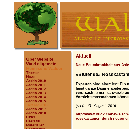
Aktuell
Über Website
Wald allgemein
Neue Baumkrankheit aus Asi
Heimische Wälder
Themen
«Blutende» Rosskastani
News
Archiv 2010
Experten sind alarmiert: Ein 
Archiv 2011
lässt ganze Bäume absterben
Archiv 2012
verursacht einen schwarzbra
Archiv 2013
Vorsichtsmassnahmen können
Archiv 2014
Archiv 2015
Archiv 2016
(sda) - 21. August, 2016
Archiv 2017
Archiv 2018
http://www.blick.ch/news/sch
Links
rosskastanien-durch-neuen-er
Literatur
Materialien