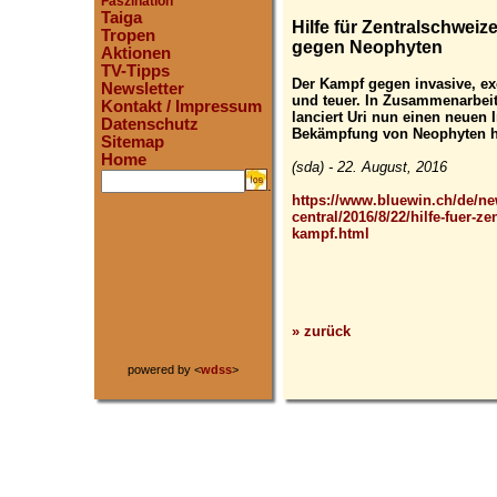
Faszination
Taiga
Hilfe für Zentralschwei
Tropen
gegen Neophyten
Aktionen
TV-Tipps
Der Kampf gegen invasive, ex
Newsletter
und teuer. In Zusammenarbeit
Kontakt / Impressum
lanciert Uri nun einen neuen 
Datenschutz
Bekämpfung von Neophyten he
Sitemap
Home
(sda) - 22. August, 2016
.
https://www.bluewin.ch/de/ne
central/2016/8/22/hilfe-fuer-
kampf.html
» zurück
powered by <
wdss
>