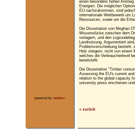
einen besonders hohen Anstieg 
Energien. Die möglichen Option
EU nachzukommen, sind jedoch b
internationale Wettbewerb um L
Ressourcen, sowie um die Erhalt
Die Dissertation von Meghan O'B
Wissenslücke zwischen dem Dr
verlagern, und den zugrundelie
Landnutzung. Argumentiert wird,
Problemverschiebung besteht, w
Holz steigern, nicht von einem 
welches die Verbraucherlevel b
bereitstellt.
Die Dissertation "Timber consum
Assessing the EU's current and
relation to the global capacity f
university press erschienen und
powered by <
wdss
>
» zurück