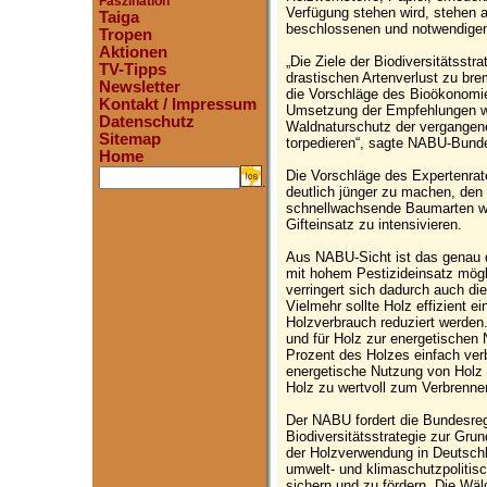
Faszination
Verfügung stehen wird, stehen 
Taiga
beschlossenen und notwendigen
Tropen
Aktionen
„Die Ziele der Biodiversitätsstr
TV-Tipps
drastischen Artenverlust zu bre
Newsletter
die Vorschläge des Bioökonomi
Kontakt / Impressum
Umsetzung der Empfehlungen 
Datenschutz
Waldnaturschutz der vergangen
Sitemap
torpedieren“, sagte NABU-Bundes
Home
Die Vorschläge des Expertenrate
.
deutlich jünger zu machen, den 
schnellwachsende Baumarten wi
Gifteinsatz zu intensivieren.
Aus NABU-Sicht ist das genau d
mit hohem Pestizideinsatz mögli
verringert sich dadurch auch d
Vielmehr sollte Holz effizient 
Holzverbrauch reduziert werden.
und für Holz zur energetischen 
Prozent des Holzes einfach verb
energetische Nutzung von Holz l
Holz zu wertvoll zum Verbrennen 
Der NABU fordert die Bundesregi
Biodiversitätsstrategie zur Gr
der Holzverwendung in Deutschl
umwelt- und klimaschutzpolitis
sichern und zu fördern. Die Wä