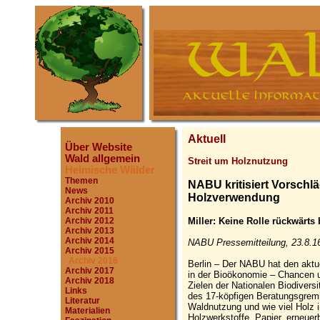
Aktuell
Über Website
Wald allgemein
Streit um Holznutzung
Heimische Wälder
Themen
NABU kritisiert Vorschl
News
Holzverwendung
Archiv 2010
Archiv 2011
Miller: Keine Rolle rückwärt
Archiv 2012
Archiv 2013
Archiv 2014
NABU Pressemitteilung, 23.8.1
Archiv 2015
Archiv 2016
Berlin – Der NABU hat den aktu
Archiv 2017
in der Bioökonomie – Chancen u
Archiv 2018
Zielen der Nationalen Biodivers
Links
des 17-köpfigen Beratungsgrem
Literatur
Waldnutzung und wie viel Holz i
Materialien
Holzwerkstoffe, Papier, erneuerb