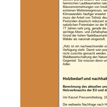
heimischen Laubbaumarten natur
Massenvermehrungen von Insek
extremen Wetterereignissen, wie
Klimawandels häufiger erwartet
muss der Anteil von Totholz deu
Pestiziden drastisch reduziert 
natürlichen Potentialen ist der 
77 Jahren sehr jung, gerade die 
wichtige Alters- und Zerfallsph
Grund der hohen Nadelbaumantei
Wälder als naturnah eingestuft.
„Holz ist ein nachwachsender un
Verfügung steht. Damit sein po
nicht zunichte gemacht werden,
Waldbewirtschaftung den Naturs
Gegenteil: Sie müssen diese u
Adler.
Holzbedarf und nachhal
Berechnung des aktuellen un
Holzverbrauchs der EU und de
Uni Kassel Pressemitteilung, 1
Die weltweite Nachfrage nach Ho