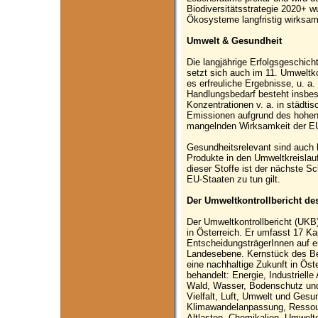
Biodiversitätsstrategie 2020+ 
Ökosysteme langfristig wirksam
Umwelt & Gesundheit
Die langjährige Erfolgsgeschich
setzt sich auch im 11. Umweltkon
es erfreuliche Ergebnisse, u. a
Handlungsbedarf besteht insbes
Konzentrationen v. a. in städt
Emissionen aufgrund des hohen 
mangelnden Wirksamkeit der E
Gesundheitsrelevant sind auch h
Produkte in den Umweltkreislauf 
dieser Stoffe ist der nächste S
EU-Staaten zu tun gilt.
Der Umweltkontrollbericht d
Der Umweltkontrollbericht (UKB
in Österreich. Er umfasst 17 Ka
EntscheidungsträgerInnen auf e
Landesebene. Kernstück des Be
eine nachhaltige Zukunft in Ö
behandelt: Energie, Industrielle
Wald, Wasser, Bodenschutz un
Vielfalt, Luft, Umwelt und Gesu
Klimawandelanpassung, Ressou
Altlasten, Chemikalien, Umwelt