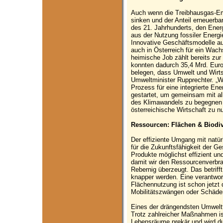
Auch wenn die Treibhausgas-Emi
sinken und der Anteil erneuerbare
des 21. Jahrhunderts, den Ener
aus der Nutzung fossiler Energi
Innovative Geschäftsmodelle a
auch in Österreich für ein Wac
heimische Job zählt bereits zur
konnten dadurch 35,4 Mrd. Euro
belegen, dass Umwelt und Wirts
Umweltminister Rupprechter. „
Prozess für eine integrierte Ene
gestartet, um gemeinsam mit al
des Klimawandels zu begegnen 
österreichische Wirtschaft zu n
Ressourcen: Flächen & Biodiv
Der effiziente Umgang mit natür
für die Zukunftsfähigkeit der G
Produkte möglichst effizient un
damit wir den Ressourcenverbrauc
Rebernig überzeugt. Das betrif
knapper werden. Eine verantwo
Flächennutzung ist schon jetzt 
Mobilitätszwängen oder Schäde
Eines der drängendsten Umweltth
Trotz zahlreicher Maßnahmen ist
Lebensräume prekär und wird du