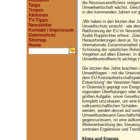
Faszination
die Ressourceneffizienz steigen
Taiga
Umweltwirtschaft wächst. Gleich
Tropen
in den kommenden Jahren vor g
Aktionen
TV-Tipps
„Wir haben in den letzten drei J
Newsletter
Umweltschutz erreicht - wie den
Kontakt / Impressum
Ratifizierung der EU im November
Datenschutz
Andrä Rupprechter erfreut. „Gle
Sitemap
Herausforderungen denn je, für 
internationale Zusammenarbeit g
Home
Schonung der natürlichen Rohst
.
Vorgehen auf allen Ebenen. In 
Umweltkontrollbericht wichtige
Die letzten drei Jahre brachten 
Umweltfragen – mit der Unterz
dem EU-Kreislaufwirtschaftspak
Entwicklung“ der Vereinten Nati
in Österreich geprägt von Ereig
regionalen Überflutungen oder 
großen Aufgabe, unser Gesellsc
komplett umzubauen, um eine ko
volkswirtschaftlichen Schäden,
werden, werden derzeit auf rund 
Umweltbundesamt-Geschäftsfüh
gegenzusteuern, ist eine aufko
Weiterentwicklung des Steuersy
zentralen Ergebnisse und Trend
Klima und Energie