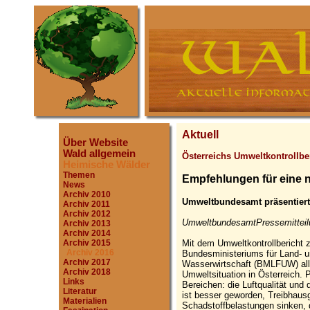
Aktuell
Über Website
Wald allgemein
Österreichs Umweltkontrollbe
Heimische Wälder
Themen
Empfehlungen für eine n
News
Archiv 2010
Umweltbundesamt präsentiert 
Archiv 2011
Archiv 2012
UmweltbundesamtPressemitteilu
Archiv 2013
Archiv 2014
Mit dem Umweltkontrollbericht 
Archiv 2015
Archiv 2016
Bundesministeriums für Land- u
Archiv 2017
Wasserwirtschaft (BMLFUW) alle
Archiv 2018
Umweltsituation in Österreich. P
Links
Bereichen: die Luftqualität und
Literatur
ist besser geworden, Treibhau
Materialien
Schadstoffbelastungen sinken, d