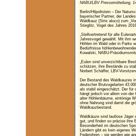
NABU/LBV Pressemitteilung, 1
Berlin/Hilpoltstein – Der Natu
bayerischer Partner, der Lande
Waldkauz (Strix aluco) zum „Vo
Stieglitz, Vogel des Jahres 2016
„Stellvertretend für alle Eulen
Jahresvogel gewählt. Mit ihm wo
Höhlen im Wald oder in Parks wer
Bedürfnisse höhlenbewohnender T
Kowalski, NABU-Präsidiumsmitg
„Eulen sind unverzichtbare Bestan
schützen, ihre Bestände zu stab
Norbert Schäffer, LBV-Vorsitzen
Der Bestand des Waldkauzes in 
deutscher Brutvogelarten 43.000
als stabil eingeschätzt. Der für
hängt jedoch vor allem von der
alter Höhlenbäume, eintönige W
ohne Nahrung sind damit die gr
Waldkauzbestand.
Waldkäuze sind lautlose Jäger 
gut, und finden so präzise ihre
Besonderheit im deutschen Spr
Ländern gibt es kein eigenes W
Federohren – sie werden wie and