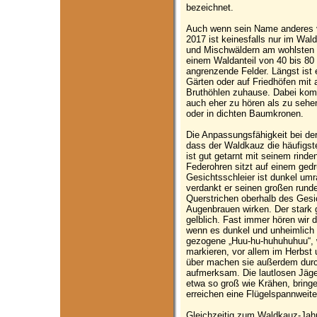
bezeichnet.
Auch wenn sein Name anderes v
2017 ist keinesfalls nur im Wald
und Mischwäldern am wohlsten fü
einem Waldanteil von 40 bis 80
angrenzende Felder. Längst ist 
Gärten oder auf Friedhöfen mi
Bruthöhlen zuhause. Dabei kom
auch eher zu hören als zu sehen
oder in dichten Baumkronen.
Die Anpassungsfähigkeit bei de
dass der Waldkauz die häufigst
ist gut getarnt mit seinem rind
Federohren sitzt auf einem ged
Gesichtsschleier ist dunkel um
verdankt er seinen großen rund
Querstrichen oberhalb des Ges
Augenbrauen wirken. Der stark
gelblich. Fast immer hören wir 
wenn es dunkel und unheimlich 
gezogene „Huu-hu-huhuhuhuu“, 
markieren, vor allem im Herbst
über machen sie außerdem durch 
aufmerksam. Die lautlosen Jäge
etwa so groß wie Krähen, brin
erreichen eine Flügelspannweite
Gleichzeitig zum Waldkauz-Jah