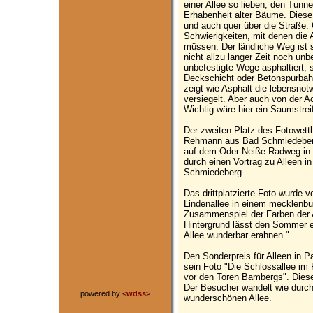
einer Allee so lieben, den Tunne
Erhabenheit alter Bäume. Diese 
und auch quer über die Straße. 
Schwierigkeiten, mit denen di
müssen. Der ländliche Weg ist 
nicht allzu langer Zeit noch un
unbefestigte Wege asphaltiert,
Deckschicht oder Betonspurbah
zeigt wie Asphalt die lebensn
versiegelt. Aber auch von der A
Wichtig wäre hier ein Saumstreif
Der zweiten Platz des Fotowett
Rehmann aus Bad Schmiedeberg 
auf dem Oder-Neiße-Radweg in 
durch einen Vortrag zu Alleen i
Schmiedeberg.
Das drittplatzierte Foto wurde v
Lindenallee in einem mecklenbur
Zusammenspiel der Farben der 
Hintergrund lässt den Sommer er
Allee wunderbar erahnen."
Den Sonderpreis für Alleen in P
sein Foto "Die Schlossallee im
vor den Toren Bambergs". Diese
Der Besucher wandelt wie durch 
powered by <
wdss
>
wunderschönen Allee.