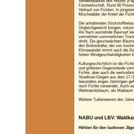
Verwendbarkeit des Holzes (Papi
Forstwirtschaft. Rund 90 Proz
Verkauf von Fichten. In jüngste
Mischwälder der Anteil der Fich
Die anhaltenden Stickstoffbelas
Ungleichgewicht bringen, setze
Als flach wurzelnde Baumart leid
vermehrten sommerlichen Trocke
droht. Die geschwächten Bäume 
den Borkenkäfer, der von trock
Klimawandel nimmt auch die Gef
hohen Windgeschwindigkeiten 
Kulturgeschichtlich ist die Fic
und gröbsten Gegenstände vom 
Fichte, aber auch die wertvoll
Stradivari-Geigen aus dem 17./1
besonders engen Jahrringen gefe
noch Fichte verwendet. Auch war
Weihnachtsbaum; als Maibaum w
Weitere "Lebenwesen des Jahr
NABU und LBV: Waldkauz
Höhlen für den lautlosen Jäg