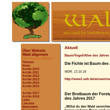
Aktuell
Über Website
Wald allgemein
Baum/Vogel/Allee des Jahres
Heimische Wälder
Themen
Die Fichte ist Baum des
News
Archiv 2010
WDR, 13.10.16
Archiv 2011
Archiv 2012
http://www1.wdr.de/wissen/na
Archiv 2013
Archiv 2014
Archiv 2015
Archiv 2016
Archiv 2017
Der Brotbaum der Forstw
Archiv 2018
des Jahres 2017
Links
Literatur
„Willst du den Wald vernichte
Materialien