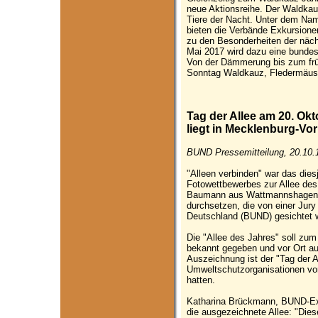
neue Aktionsreihe. Der Waldkauz 
Tiere der Nacht. Unter dem N
bieten die Verbände Exkursione
zu den Besonderheiten der näch
Mai 2017 wird dazu eine bunde
Von der Dämmerung bis zum frü
Sonntag Waldkauz, Fledermäuse
Tag der Allee am 20. Okt
liegt in Mecklenburg-V
BUND Pressemitteilung, 20.10.
"Alleen verbinden" war das die
Fotowettbewerbes zur Allee des
Baumann aus Wattmannshagen k
durchsetzen, die von einer Jur
Deutschland (BUND) gesichtet 
Die "Allee des Jahres" soll zu
bekannt gegeben und vor Ort au
Auszeichnung ist der "Tag der A
Umweltschutzorganisationen vo
hatten.
Katharina Brückmann, BUND-Exp
die ausgezeichnete Allee: "Diese