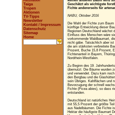
keinen anderen Baum wird so v
Faszination
Geschätzt als wichtigste fors
Taiga
Fichte andererseits für arten
Tropen
Aktionen
NABU, Oktober 2016
TV-Tipps
Newsletter
Die Wahl der Fichte zum Baum d
Kontakt / Impressum
künftige Entwicklung dieser Bau
Datenschutz
Regionen Deutschland wächst d
Sitemap
Einfluss des Menschen wäre sie
Home
vorkommende Waldbaumart, die 
nicht gäbe. Tatsächlich aber is
.
die am stärksten verbreitete Ba
Prozent, Buche 15,8 Prozent, E
Fichtenanteil in Bayern, Thüri
Nordrhein-Westfalen.
Zu Beginn des 19. Jahrhunderts
übernutzt. Die Bäume wurden 
und verwendet. Dazu kam noch 
den Bergbau und die Glashütte
sein Übriges. Kahlflächen und n
Bevorzugung der schnell wach
Fichte (Picea abies), so dass r
entstanden.
Deutschland ist natürliches He
mit 55,5 Prozent der größte Tei
aus Nadelbäumen. Die Fichte is
Hektar die häufigste Baumart De