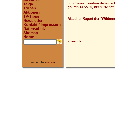
Faszination
http://www.fr-online.de/wirtsc
Taiga
goliath,1472780,34999192.htm
Tropen
Aktionen
TV-Tipps
Aktueller Report der "Wildern
Newsletter
Kontakt / Impressum
Datenschutz
Sitemap
Home
» zurück
.
powered by <
wdss
>