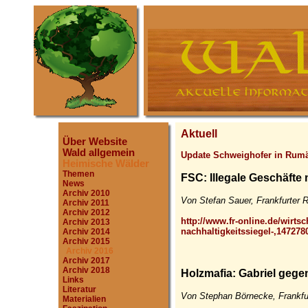
Aktuell
Über Website
Wald allgemein
Update Schweighofer in Rumä
Heimische Wälder
Themen
FSC: Illegale Geschäfte 
News
Archiv 2010
Von Stefan Sauer, Frankfurter 
Archiv 2011
Archiv 2012
http://www.fr-online.de/wirtsch
Archiv 2013
nachhaltigkeitssiegel-,147278
Archiv 2014
Archiv 2015
Archiv 2016
Archiv 2017
Archiv 2018
Holzmafia: Gabriel gege
Links
Literatur
Von Stephan Börnecke, Frankfu
Materialien