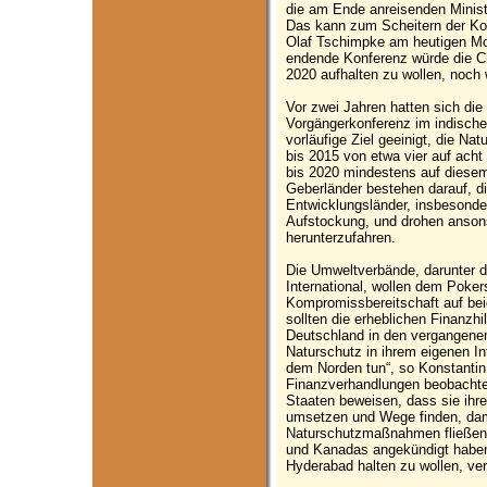
die am Ende anreisenden Ministe
Das kann zum Scheitern der Ko
Olaf Tschimpke am heutigen Mo
endende Konferenz würde die Ch
2020 aufhalten zu wollen, noch w
Vor zwei Jahren hatten sich die 
Vorgängerkonferenz im indische
vorläufige Ziel geeinigt, die Na
bis 2015 von etwa vier auf acht
bis 2020 mindestens auf diesem
Geberländer bestehen darauf, di
Entwicklungsländer, insbesonde
Aufstockung, und drohen anson
herunterzufahren.
Die Umweltverbände, darunter 
International, wollen dem Poker
Kompromissbereitschaft auf bei
sollten die erheblichen Finanzh
Deutschland in den vergangenen
Naturschutz in ihrem eigenen In
dem Norden tun“, so Konstantin
Finanzverhandlungen beobachtet
Staaten beweisen, dass sie ihr
umsetzen und Wege finden, dam
Naturschutzmaßnahmen fließen 
und Kanadas angekündigt haben,
Hyderabad halten zu wollen, ver