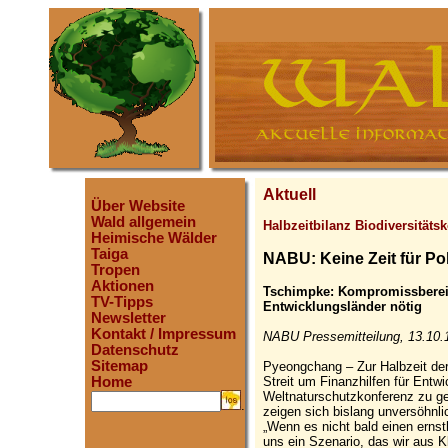
Aktuell
Über Website
Wald allgemein
Halbzeitbilanz Biodiversitäts
Heimische Wälder
Taiga
NABU: Keine Zeit für Po
Tropen
Aktionen
Tschimpke: Kompromissbereits
TV-Tipps
Entwicklungsländer nötig
Newsletter
Kontakt / Impressum
NABU Pressemitteilung, 13.10.
Datenschutz
Sitemap
Pyeongchang – Zur Halbzeit der
Streit um Finanzhilfen für Entw
Home
Weltnaturschutzkonferenz zu g
.
zeigen sich bislang unversöhnli
„Wenn es nicht bald einen erns
uns ein Szenario, das wir aus