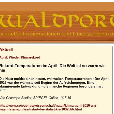
Aktuell
April: Wieder Klimarekord
Rekord-Temperaturen im April: Die Welt ist so warm wie
nie
Die Nasa meldet einen neuen, weltweiten Temperaturrekord: Der April
2016 war der wärmste seit Beginn der Aufzeichnungen. Eine
alarmierende Entwicklung - die manche Regionen besonders hart
trifft.
Von Christoph Seidler, SPIEGEL-Online, 16.5.16
http://www.spiegel.de/wissenschaft/natur/klima-april-2016-war-
waermster-april-seit-start-der-statistik-a-1092566.html