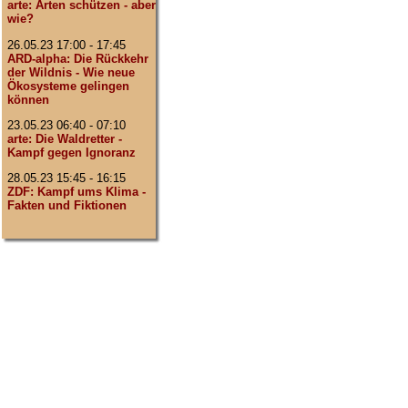
arte: Arten schützen - aber
wie?
26.05.23 17:00 - 17:45
ARD-alpha: Die Rückkehr
der Wildnis - Wie neue
Ökosysteme gelingen
können
23.05.23 06:40 - 07:10
arte: Die Waldretter -
Kampf gegen Ignoranz
28.05.23 15:45 - 16:15
ZDF: Kampf ums Klima -
Fakten und Fiktionen