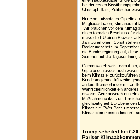
einer Hauptaufgabe für die EU 
bei der ersten Bewährungsprobe
Christoph Bals, Politischer Ge
Nur eine Fußnote im Gipfeltext 
Mitgliedsstaaten, Klimaneutralit
“Wir brauchen vor dem Klimagi
einen formalen Beschluss für di
muss die EU einen Prozess ank
Jahr zu erhöhen. Sonst stehen 
Regierungschefs im September m
die Bundesregierung auf, diese
Sommer auf die Tagesordnung z
Germanwatch weist darauf hin,
Gipfelbeschlusses auch wesentl
beim Klimaziel zurückzuführen s
Bundesregierung frühzeitig gem
andere Bremserländer mit an Bor
Wahrscheinlichkeit ein anderes
erwartet Germanwatch nun ein e
Maßnahmenpaket zum Erreichen
gleichzeitig auf EU-Ebene den E
Klimaziele. "Wer Paris umsetzen
Klimazielen messen lassen", so
Trump scheitert bei G20 
Pariser Klimaabkommen