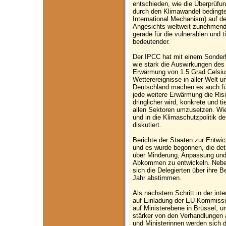
entschieden, wie die Überprü
durch den Klimawandel bedingt
International Mechanism) auf d
Angesichts weltweit zunehmend
gerade für die vulnerablen und t
bedeutender.
Der IPCC hat mit einem Sonderbe
wie stark die Auswirkungen des 
Erwärmung von 1.5 Grad Celsius
Wetterereignisse in aller Welt 
Deutschland machen es auch für
jede weitere Erwärmung die Ris
dringlicher wird, konkrete und 
allen Sektoren umzusetzen. Wie
und in die Klimaschutzpolitik d
diskutiert.
Berichte der Staaten zur Entwic
und es wurde begonnen, die detai
über Minderung, Anpassung und
Abkommen zu entwickeln. Nebe
sich die Delegierten über ihre 
Jahr abstimmen.
Als nächstem Schritt in der int
auf Einladung der EU-Kommissi
auf Ministerebene in Brüssel, 
stärker von den Verhandlungen 
und Ministerinnen werden sich 