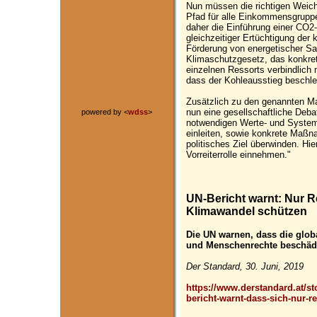
Nun müssen die richtigen Weich
Pfad für alle Einkommensgruppen
daher die Einführung einer CO2-
gleichzeitiger Ertüchtigung der 
Förderung von energetischer Sa
Klimaschutzgesetz, das konkrete
einzelnen Ressorts verbindlich 
dass der Kohleausstieg beschl
Zusätzlich zu den genannten 
nun eine gesellschaftliche Deba
powered by <
wdss
>
notwendigen Werte- und Syste
einleiten, sowie konkrete Maß
politisches Ziel überwinden. Hi
Vorreiterrolle einnehmen."
UN-Bericht warnt: Nur R
Klimawandel schützen
Die UN warnen, dass die glob
und Menschenrechte beschäd
Der Standard, 30. Juni, 2019
https://www.derstandard.at/st
bericht-warnt-dass-sich-nur-r