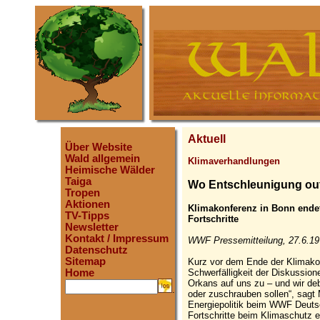
Aktuell
Über Website
Wald allgemein
Klimaverhandlungen
Heimische Wälder
Taiga
Wo Entschleunigung out
Tropen
Aktionen
Klimakonferenz in Bonn endet
TV-Tipps
Fortschritte
Newsletter
Kontakt / Impressum
WWF Pressemitteilung, 27.6.19
Datenschutz
Sitemap
Kurz vor dem Ende der Klimako
Schwerfälligkeit der Diskussion
Home
Orkans auf uns zu – und wir deba
.
oder zuschrauben sollen“, sagt 
Energiepolitik beim WWF Deutsc
Fortschritte beim Klimaschutz e