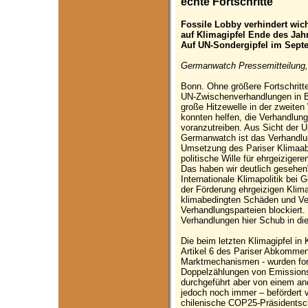
echte Fortschritte
Fossile Lobby verhindert wic
auf Klimagipfel Ende des Jah
Auf UN-Sondergipfel im Septe
Germanwatch Pressemitteilung,
Bonn. Ohne größere Fortschritte
UN-Zwischenverhandlungen in 
große Hitzewelle in der zweiten
konnten helfen, die Verhandlung
voranzutreiben. Aus Sicht der 
Germanwatch ist das Verhandlu
Umsetzung des Pariser Klimaa
politische Wille für ehrgeiziger
Das haben wir deutlich gesehen"
Internationale Klimapolitik be
der Förderung ehrgeizigen Kli
klimabedingten Schäden und Ve
Verhandlungsparteien blockiert.
Verhandlungen hier Schub in die
Die beim letzten Klimagipfel i
Artikel 6 des Pariser Abkommen
Marktmechanismen - wurden fort
Doppelzählungen von Emissions
durchgeführt aber von einem an
jedoch noch immer – befördert v
chilenische COP25-Präsidentsch