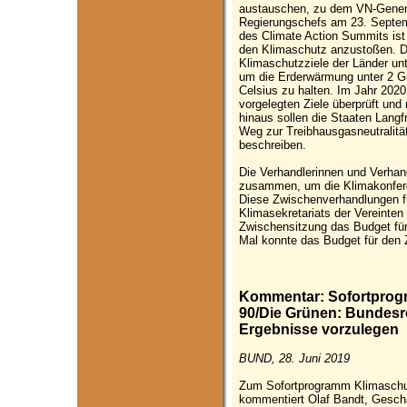
austauschen, zu dem VN-Genera
Regierungschefs am 23. Septem
des Climate Action Summits is
den Klimaschutz anzustoßen. De
Klimaschutzziele der Länder u
um die Erderwärmung unter 2 Gr
Celsius zu halten. Im Jahr 2020
vorgelegten Ziele überprüft un
hinaus sollen die Staaten Langfr
Weg zur Treibhausgasneutralität
beschreiben.
Die Verhandlerinnen und Verhan
zusammen, um die Klimakonfer
Diese Zwischenverhandlungen fi
Klimasekretariats der Vereinten 
Zwischensitzung das Budget für
Mal konnte das Budget für den
Kommentar: Sofortprog
90/Die Grünen: Bundesre
Ergebnisse vorzulegen
BUND, 28. Juni 2019
Zum Sofortprogramm Klimaschu
kommentiert Olaf Bandt, Geschä