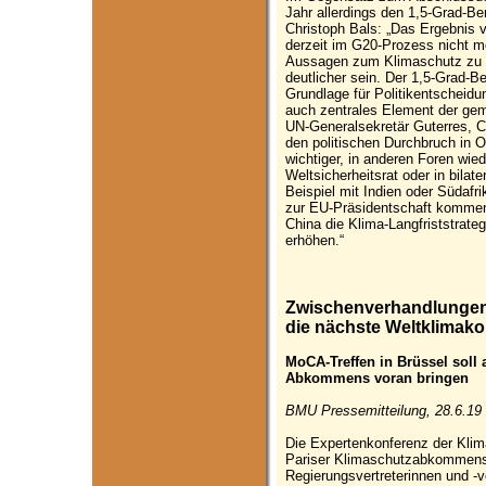
Jahr allerdings den 1,5-Grad-B
Christoph Bals: „Das Ergebnis 
derzeit im G20-Prozess nicht m
Aussagen zum Klimaschutz zu er
deutlicher sein. Der 1,5-Grad-B
Grundlage für Politikentscheidu
auch zentrales Element der ge
UN-Generalsekretär Guterres, C
den politischen Durchbruch in 
wichtiger, in anderen Foren wied
Weltsicherheitsrat oder in bil
Beispiel mit Indien oder Südafr
zur EU-Präsidentschaft komme
China die Klima-Langfriststrateg
erhöhen.“
Zwischenverhandlungen 
die nächste Weltklimako
MoCA-Treffen in Brüssel soll
Abkommens voran bringen
BMU Pressemitteilung, 28.6.19
Die Expertenkonferenz der Klim
Pariser Klimaschutzabkommens w
Regierungsvertreterinnen und -v