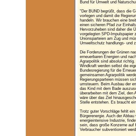
Bund für Umwelt und Naturschu
"Der BUND begrüßt, dass die G
vorlegen und damit die Regierun
handeln. Wir brauchen eine brei
einen sicheren Pfad zur Einhal
Hervorzuheben sind daher die 
vorgelegten SPD-Impulspapier 
Unionsparteien am Zug und müs
Umweltschutz handlungs- und zu
Die Forderungen der Grünen n
erneuerbaren Energien und nach
Agrarpolitik sind absolut richti
Windkraft werden selbst die eig
Bundesregierung für die Erneuer
gemeinsamen Agrarpolitik werden
Regierungsparteien müssen sich
umsteuern. Beim Ausbau der erne
das Kind mit dem Bade auszusc
überarbeiten mit dem Ziel, den
wäre über das Ziel hinausgesch
Stelle entstehen. Es braucht ein
Trotz guter Vorschläge fehlt ei
Bürgerenergie. Auch der Abbau 
energieintensive Industrie, find
sein, dass große Konzerne auf 
Verbraucher subventioniert wer