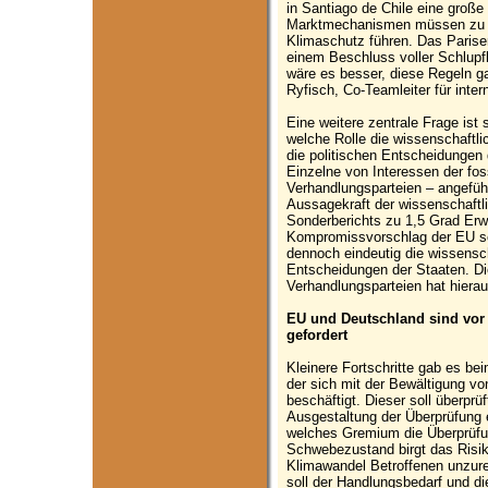
in Santiago de Chile eine große
Marktmechanismen müssen zu m
Klimaschutz führen. Das Parise
einem Beschluss voller Schlupf
wäre es besser, diese Regeln ga
Ryfisch, Co-Teamleiter für inte
Eine weitere zentrale Frage ist 
welche Rolle die wissenschaftli
die politischen Entscheidungen
Einzelne von Interessen der fos
Verhandlungsparteien – angeführ
Aussagekraft der wissenschaftl
Sonderberichts zu 1,5 Grad Erw
Kompromissvorschlag der EU sch
dennoch eindeutig die wissensch
Entscheidungen der Staaten. Di
Verhandlungsparteien hat hierau
EU und Deutschland sind vor
gefordert
Kleinere Fortschritte gab es 
der sich mit der Bewältigung v
beschäftigt. Dieser soll überpr
Ausgestaltung der Überprüfung ei
welches Gremium die Überprüfun
Schwebezustand birgt das Risi
Klimawandel Betroffenen unzurei
soll der Handlungsbedarf und die