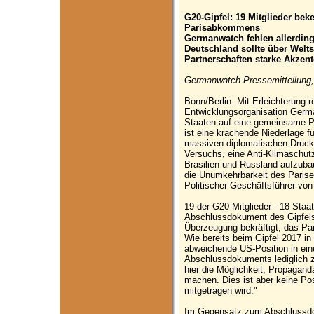
G20-Gipfel: 19 Mitglieder be
Parisabkommens
Germanwatch fehlen allerding
Deutschland sollte über Welts
Partnerschaften starke Akzent
Germanwatch Pressemitteilung,
Bonn/Berlin. Mit Erleichterung r
Entwicklungsorganisation Germa
Staaten auf eine gemeinsame 
ist eine krachende Niederlage f
massiven diplomatischen Druck
Versuchs, eine Anti-Klimaschutz
Brasilien und Russland aufzubau
die Unumkehrbarkeit des Parise
Politischer Geschäftsführer vo
19 der G20-Mitglieder - 18 Staa
Abschlussdokument des Gipfel
Überzeugung bekräftigt, das P
Wie bereits beim Gipfel 2017 i
abweichende US-Position in ei
Abschlussdokuments lediglich 
hier die Möglichkeit, Propaga
machen. Dies ist aber keine Po
mitgetragen wird."
Im Gegensatz zum Abschlussdo