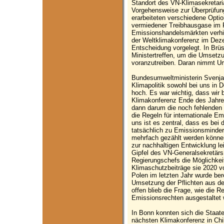
Standort des VN-Klimasekretaria
Vorgehensweise zur Überprüfu
erarbeiteten verschiedene Opti
vermiedener Treibhausgase im 
Emissionshandelsmärkten verhi
der Weltklimakonferenz im Deze
Entscheidung vorgelegt. In Brü
Ministertreffen, um die Umset
voranzutreiben. Daran nimmt Um
Bundesumweltministerin Svenja
Klimapolitik sowohl bei uns in D
hoch. Es war wichtig, dass wir
Klimakonferenz Ende des Jahres 
dann darum die noch fehlenden
die Regeln für internationale E
uns ist es zentral, dass es be
tatsächlich zu Emissionsminde
mehrfach gezählt werden könne
zur nachhaltigen Entwicklung l
Gipfel des VN-Generalsekretärs
Regierungschefs die Möglichkei
Klimaschutzbeiträge sie 2020 vo
Polen im letzten Jahr wurde berei
Umsetzung der Pflichten aus d
offen blieb die Frage, wie die R
Emissionsrechten ausgestaltet 
In Bonn konnten sich die Staate
nächsten Klimakonferenz in Chi