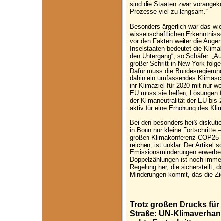
sind die Staaten zwar vorange
Prozesse viel zu langsam.“
Besonders ärgerlich war das wie
wissenschaftlichen Erkenntnisse
vor den Fakten weiter die Augen
Inselstaaten bedeutet die Klim
den Untergang“, so Schäfer. „Au
großer Schritt in New York fol
Dafür muss die Bundesregierung 
dahin ein umfassendes Klimasc
ihr Klimaziel für 2020 mit nur w
EU muss sie helfen, Lösungen fü
der Klimaneutralität der EU bis
aktiv für eine Erhöhung des Kli
Bei den besonders heiß diskuti
in Bonn nur kleine Fortschritte 
großen Klimakonferenz COP25 E
reichen, ist unklar. Der Artikel 
Emissionsminderungen erwerben
Doppelzählungen ist noch immer
Regelung her, die sicherstellt,
Minderungen kommt, das die Zie
Trotz großen Drucks für
Straße: UN-Klimaverha