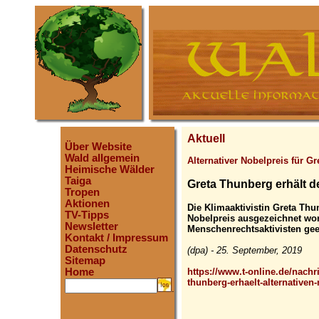
Aktuell
Über Website
Wald allgemein
Alternativer Nobelpreis für 
Heimische Wälder
Taiga
Greta Thunberg erhält d
Tropen
Aktionen
Die Klimaaktivistin Greta Thu
TV-Tipps
Nobelpreis ausgezeichnet w
Newsletter
Menschenrechtsaktivisten gee
Kontakt / Impressum
Datenschutz
(dpa) - 25. September, 2019
Sitemap
https://www.t-online.de/nachr
Home
thunberg-erhaelt-alternativen
.