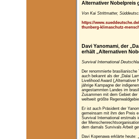
Alternativer Nobelpreis
Von Kai Strittmatter, Süddeutsc
https://www.sueddeutsche.de/po
thunberg-klimaschutz-mensch
Davi Yanomami, der „Da
erhält „Alternativen Nob
Survival International Deutschl
Der renommierte brasilianisc
auch bekannt als der „Dalai La
Livelihood Award („Alternativer 
jährige Kampagne der indigene
angestammten Landes im brasi
Zusammen mit dem Gebiet der Y
weltweit größte Regenwaldgebiet
Er ist auch Präsident der Yano
gemeinsam mit ihm den Preis er
Survival International erstmal
der Menschenrechtsorganisation
dem damals Survivals Arbeit ge
Davi Kopenawa erklärte heute: „