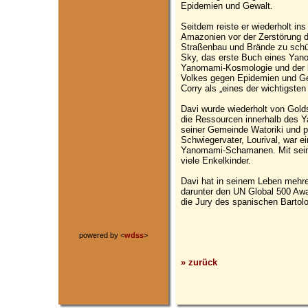
Epidemien und Gewalt.
Seitdem reiste er wiederholt in
Amazonien vor der Zerstörung 
Straßenbau und Brände zu schütz
Sky, das erste Buch eines Yano
Yanomami-Kosmologie und der 
Volkes gegen Epidemien und Ge
Corry als „eines der wichtigsten
Davi wurde wiederholt von Golds
die Ressourcen innerhalb des Y
seiner Gemeinde Watoriki und p
Schwiegervater, Lourival, war e
Yanomami-Schamanen. Mit seine
viele Enkelkinder.
Davi hat in seinem Leben mehre
darunter den UN Global 500 Awa
die Jury des spanischen Bartol
powered by <
wdss
>
» zurück