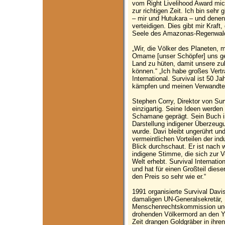
vom Right Livelihood Award mi
zur richtigen Zeit. Ich bin sehr
– mir und Hutukara – und denen
verteidigen. Dies gibt mir Kraft
Seele des Amazonas-Regenwalde
„Wir, die Völker des Planeten, 
Omame [unser Schöpfer] uns gel
Land zu hüten, damit unsere zu
können.“ „Ich habe großes Vertr
International. Survival ist 50 Ja
kämpfen und meinen Verwandten
Stephen Corry, Direktor von Surv
einzigartig. Seine Ideen werden
Schamane geprägt. Sein Buch ist
Darstellung indigener Überzeug
wurde. Davi bleibt ungerührt un
vermeintlichen Vorteilen der indu
Blick durchschaut. Er ist nach w
indigene Stimme, die sich zur 
Welt erhebt. Survival Internati
und hat für einen Großteil diese
den Preis so sehr wie er.“
1991 organisierte Survival Davi
damaligen UN-Generalsekretär, 
Menschenrechtskommission und 
drohenden Völkermord an den 
Zeit drangen Goldgräber in ihre