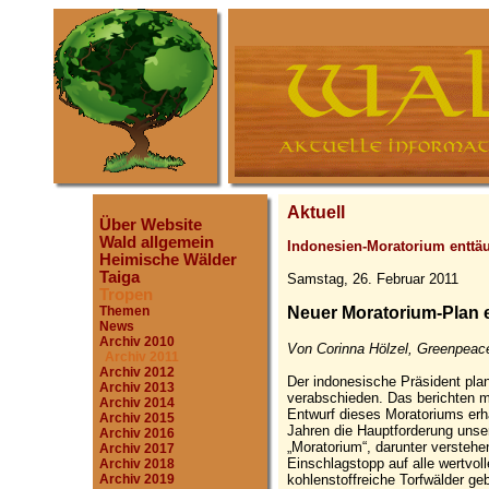
Aktuell
Über Website
Wald allgemein
Indonesien-Moratorium enttä
Heimische Wälder
Taiga
Samstag, 26. Februar 2011
Tropen
Themen
Neuer Moratorium-Plan 
News
Archiv 2010
Von Corinna Hölzel, Greenpeace
Archiv 2011
Archiv 2012
Der indonesische Präsident plan
Archiv 2013
verabschieden. Das berichten m
Archiv 2014
Entwurf dieses Moratoriums erha
Archiv 2015
Jahren die Hauptforderung uns
Archiv 2016
„Moratorium“, darunter verstehen
Archiv 2017
Einschlagstopp auf alle wertvol
Archiv 2018
kohlenstoffreiche Torfwälder ge
Archiv 2019