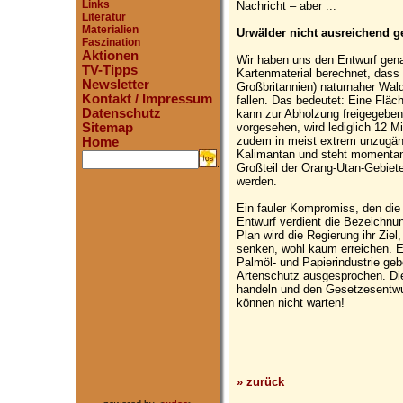
Links
Nachricht – aber ...
Literatur
Materialien
Urwälder nicht ausreichend g
Faszination
Aktionen
Wir haben uns den Entwurf gen
TV-Tipps
Kartenmaterial berechnet, dass
Newsletter
Großbritannien) naturnaher Wald
Kontakt / Impressum
fallen. Das bedeutet: Eine Fläc
Datenschutz
kann zur Abholzung freigegeben
vorgesehen, wird lediglich 12 Mi
Sitemap
zudem in meist extrem unzugän
Home
Kalimantan und steht momentan 
.
Großteil der Orang-Utan-Gebiete
werden.
Ein fauler Kompromiss, den die 
Entwurf verdient die Bezeichnun
Plan wird die Regierung ihr Zie
senken, wohl kaum erreichen. E
Palmöl- und Papierindustrie ge
Artenschutz ausgesprochen. Die
handeln und den Gesetzesentwu
können nicht warten!
» zurück