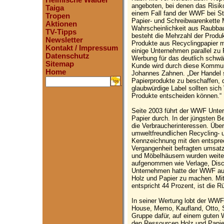
Heimische Wälder
angeboten, bei denen das Risik
Taiga
einem Fall fand der WWF bei St
Tropen
Papier- und Schreibwarenkette 
Aktionen
Wahrscheinlichkeit aus Raubba
TV-Tipps
besteht die Mehrzahl der Produk
Newsletter
Produkte aus Recyclingpapier mö
Kontakt / Impressum
einige Unternehmen parallel zu 
Datenschutz
Werbung für das deutlich schwä
Sitemap
Kunde wird durch diese Kommun
Home
Johannes Zahnen. „Der Handel s
Papierprodukte zu beschaffen, 
.
glaubwürdige Label sollten sich
Produkte entscheiden können.“
Seite 2003 führt der WWF Unte
Papier durch. In der jüngsten B
die Verbraucherinteressen. Übe
umweltfreundlichen Recycling- 
Kennzeichnung mit den entspre
Vergangenheit befragten umsat
und Möbelhäusern wurden weiter
aufgenommen wie Verlage, Disc
Unternehmen hatte der WWF auf
Holz und Papier zu machen. Mi
entspricht 44 Prozent, ist die 
In seiner Wertung lobt der W
House, Memo, Kaufland, Otto, 
Gruppe dafür, auf einem guten
den Ressourcen Holz und Papie