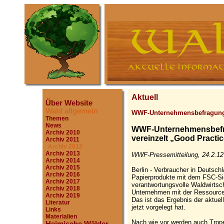
Aktuell
Über Website
Wald allgemein
WWF-Unternehmensbefragun
Themen
News
WWF-Unternehmensbefra
Archiv 2010
vereinzelt „Good Practi
Archiv 2011
Archiv 2012
Archiv 2013
WWF-Pressemitteilung, 24.2.12
Archiv 2014
Archiv 2015
Berlin - Verbraucher in Deutsc
Archiv 2016
Papierprodukte mit dem FSC-Sie
Archiv 2017
verantwortungsvolle Waldwirtsc
Archiv 2018
Unternehmen mit der Ressource
Archiv 2019
Das ist das Ergebnis der aktu
Literatur
jetzt vorgelegt hat.
Links
Materialien
Nach wie vor werden auch Trope