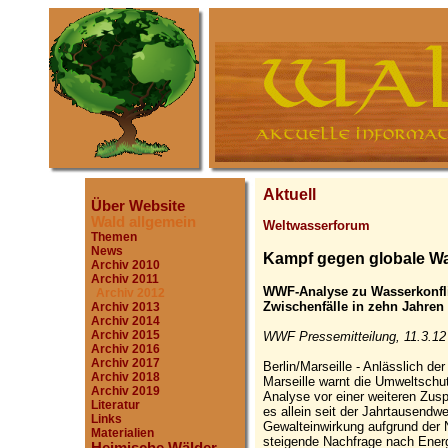
Aktuell
Über Website
Wald allgemein
Weltwasserforum
Themen
News
Kampf gegen globale Wa
Archiv 2010
Archiv 2011
WWF-Analyse zu Wasserkonflik
Archiv 2012
Zwischenfälle in zehn Jahren
Archiv 2013
Archiv 2014
Archiv 2015
WWF Pressemitteilung, 11.3.12
Archiv 2016
Archiv 2017
Berlin/Marseille - Anlässlich d
Archiv 2018
Marseille warnt die Umweltschu
Archiv 2019
Analyse vor einer weiteren Zusp
Literatur
es allein seit der Jahrtausendw
Links
Gewalteinwirkung aufgrund de
Materialien
steigende Nachfrage nach Ener