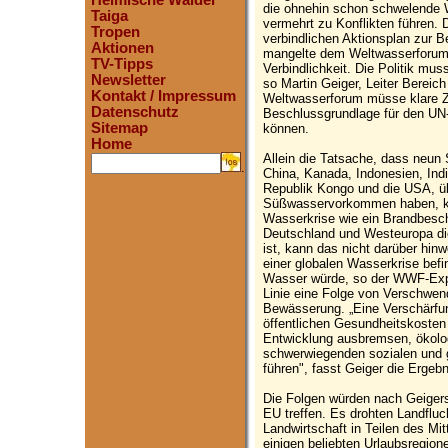
Heimische Wälder
die ohnehin schon schwelende 
Taiga
vermehrt zu Konflikten führen.
Tropen
verbindlichen Aktionsplan zur 
Aktionen
mangelte dem Weltwasserforum i
TV-Tipps
Verbindlichkeit. Die Politik mus
Newsletter
so Martin Geiger, Leiter Bere
Kontakt / Impressum
Weltwasserforum müsse klare Zi
Datenschutz
Beschlussgrundlage für den UN-
Sitemap
können.
Home
Allein die Tatsache, dass neun 
.
China, Kanada, Indonesien, Ind
Republik Kongo und die USA, üb
Süßwasservorkommen haben, kön
Wasserkrise wie ein Brandbesch
Deutschland und Westeuropa die
ist, kann das nicht darüber hin
einer globalen Wasserkrise befi
Wasser würde, so der WWF-Exper
Linie eine Folge von Verschwen
Bewässerung. „Eine Verschärfun
öffentlichen Gesundheitskosten 
Entwicklung ausbremsen, ökolo
schwerwiegenden sozialen und 
führen", fasst Geiger die Erg
Die Folgen würden nach Geiger
EU treffen. Es drohten Landfluc
Landwirtschaft in Teilen des Mi
einigen beliebten Urlaubsregio