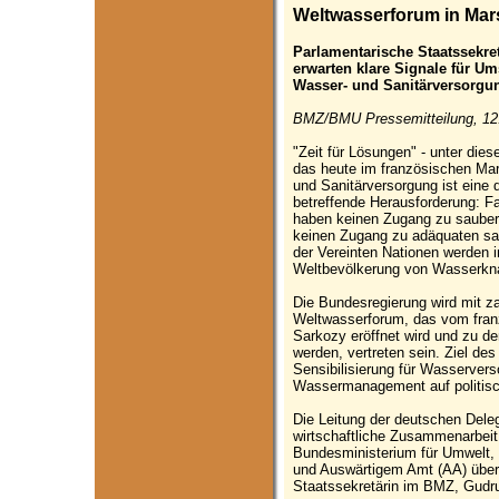
Weltwasserforum in Mars
Parlamentarische Staatssekr
erwarten klare Signale für U
Wasser- und Sanitärversorgu
BMZ/BMU Pressemitteilung, 12
"Zeit für Lösungen" - unter die
das heute im französischen Mar
und Sanitärversorgung ist eine
betreffende Herausforderung: F
haben keinen Zugang zu sauber
keinen Zugang zu adäquaten sa
der Vereinten Nationen werden i
Weltbevölkerung von Wasserknap
Die Bundesregierung wird mit z
Weltwasserforum, das vom fran
Sarkozy eröffnet wird und zu d
werden, vertreten sein. Ziel de
Sensibilisierung für Wasserver
Wassermanagement auf politisch
Die Leitung der deutschen Dele
wirtschaftliche Zusammenarbei
Bundesministerium für Umwelt,
und Auswärtigem Amt (AA) über
Staatssekretärin im BMZ, Gudr