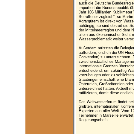
auch die Deutsche Bundesregier
importiert die Bundesrepublik ü
Jahr 106 Milliarden Kubikmeter 
Betroffener zugleich“, so Marti
Agrargütern ist direkt von Was
abhängig, so sind derzeit die 
der Mittelmeerregion und dem 
allein aus ökonomischer Sicht ni
Wasserproblematik weiter versch
Außerdem müssten die Delegiert
auffordern, endlich die UN-Flu
Convention) zu unterzeichnen. D
zwischenstaatliches Managemen
internationale Grenzen übersch
entscheidend, um zukünftig Was
vorzubeugen oder zu schlichten
Staatengemeinschaft eine Blam
Österreich, Großbritannien ode
unterzeichnet hätten. Aktuell m
ratifizieren, damit diese endlich
Das Weltwasserforum findet seit 
größten, internationalen Konfer
Experten aus aller Welt. Vom 1
Teilnehmer in Marseille erwartet
Regierungschefs.