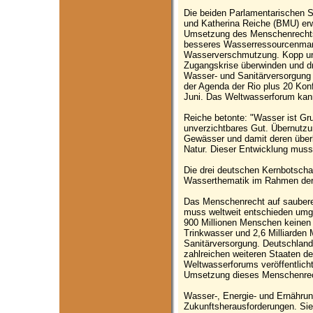
Die beiden Parlamentarischen 
und Katherina Reiche (BMU) erw
Umsetzung des Menschenrechts 
besseres Wasserressourcenman
Wasserverschmutzung. Kopp unt
Zugangskrise überwinden und 
Wasser- und Sanitärversorgung 
der Agenda der Rio plus 20 Kon
Juni. Das Weltwasserforum kann
Reiche betonte: "Wasser ist Gr
unverzichtbares Gut. Übernutz
Gewässer und damit deren über
Natur. Dieser Entwicklung muss
Die drei deutschen Kernbotscha
Wasserthematik im Rahmen der 
Das Menschenrecht auf saubere
muss weltweit entschieden umge
900 Millionen Menschen keine
Trinkwasser und 2,6 Milliarde
Sanitärversorgung. Deutschland
zahlreichen weiteren Staaten de
Weltwasserforums veröffentlich
Umsetzung dieses Menschenre
Wasser-, Energie- und Ernährung
Zukunftsherausforderungen. Sie