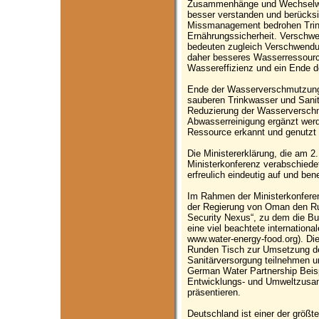
Zusammenhänge und Wechselwir
besser verstanden und berücks
Missmanagement bedrohen Trin
Ernährungssicherheit. Verschw
bedeuten zugleich Verschwendu
daher besseres Wasserressour
Wassereffizienz und ein Ende 
Ende der Wasserverschmutzung:
sauberen Trinkwasser und Sani
Reduzierung der Wasserversch
Abwasserreinigung ergänzt wer
Ressource erkannt und genutzt
Die Ministererklärung, die am 
Ministerkonferenz verabschiedet 
erfreulich eindeutig auf und be
Im Rahmen der Ministerkonfere
der Regierung von Oman den R
Security Nexus“, zu dem die B
eine viel beachtete internationa
www.water-energy-food.org). D
Runden Tisch zur Umsetzung d
Sanitärversorgung teilnehmen 
German Water Partnership Beispi
Entwicklungs- und Umweltzus
präsentieren.
Deutschland ist einer der größ