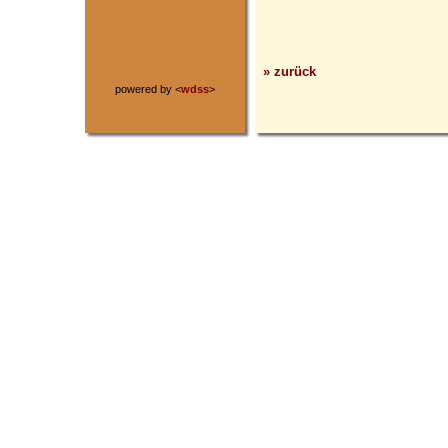
» zurück
powered by <
wdss
>