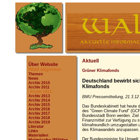
Aktuell
Über Website
Wald allgemein
Grüner Klimafonds
Themen
News
Deutschland bewirbt si
Archiv 2010
Klimafonds
Archiv 2011
Archiv 2012
Archiv 2013
BMU Pressemitteilung, 21.3.12
Archiv 2014
Archiv 2015
Das Bundeskabinett hat heute d
Archiv 2016
des "Green Climate Fund" (GCF)
Archiv 2017
Bundesstadt Bonn werden. Ziel 
Archiv 2018
Finanzmittel zur Verfügung zu s
Archiv 2019
klimafreundlich umzugestalten 
Literatur
des Klimawandels anzupassen.
Links
Materialien
Der Bundesminister für Umwelt,