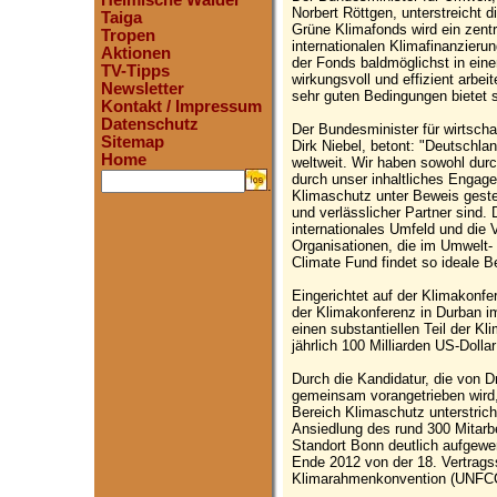
Heimische Wälder
Norbert Röttgen, unterstreicht
Taiga
Grüne Klimafonds wird ein zentra
Tropen
internationalen Klimafinanzieru
Aktionen
der Fonds baldmöglichst in eine
TV-Tipps
wirkungsvoll und effizient arbe
Newsletter
sehr guten Bedingungen bietet s
Kontakt / Impressum
Datenschutz
Der Bundesminister für wirtsch
Sitemap
Dirk Niebel, betont: "Deutschlan
Home
weltweit. Wir haben sowohl durc
durch unser inhaltliches Engage
.
Klimaschutz unter Beweis gestel
und verlässlicher Partner sind. 
internationales Umfeld und die V
Organisationen, die im Umwelt- 
Climate Fund findet so ideale B
Eingerichtet auf der Klimakonf
der Klimakonferenz in Durban im
einen substantiellen Teil der K
jährlich 100 Milliarden US-Dolla
Durch die Kandidatur, die von D
gemeinsam vorangetrieben wird, 
Bereich Klimaschutz unterstrich
Ansiedlung des rund 300 Mitarb
Standort Bonn deutlich aufgewer
Ende 2012 von der 18. Vertrags
Klimarahmenkonvention (UNFCCC