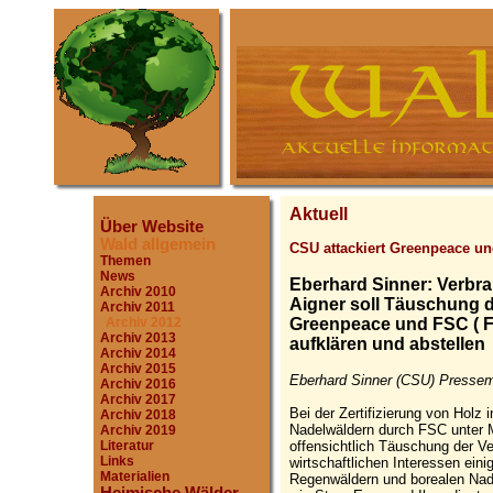
Aktuell
Über Website
Wald allgemein
CSU attackiert Greenpeace u
Themen
News
Eberhard Sinner: Verbra
Archiv 2010
Aigner soll Täuschung 
Archiv 2011
Greenpeace und FSC ( F
Archiv 2012
Archiv 2013
aufklären und abstellen
Archiv 2014
Archiv 2015
Eberhard Sinner (CSU) Pressemi
Archiv 2016
Archiv 2017
Bei der Zertifizierung von Holz
Archiv 2018
Nadelwäldern durch FSC unter 
Archiv 2019
offensichtlich Täuschung der Ve
Literatur
Links
wirtschaftlichen Interessen ein
Materialien
Regenwäldern und borealen Nad