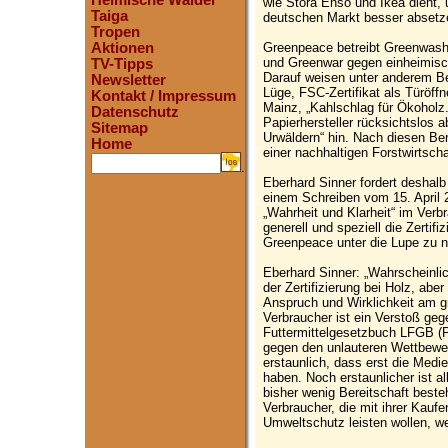
Heimische Wälder
wie Stora Enso und Ikea dient,
Taiga
deutschen Markt besser absetz
Tropen
Greenpeace betreibt Greenwash
Aktionen
und Greenwar gegen einheimisc
TV-Tipps
Darauf weisen unter anderem Be
Newsletter
Lüge, FSC-Zertifikat als Türöff
Kontakt / Impressum
Mainz, „Kahlschlag für Ökoholz
Datenschutz
Papierhersteller rücksichtslos 
Sitemap
Urwäldern“ hin. Nach diesen Be
Home
einer nachhaltigen Forstwirtschaf
.
Eberhard Sinner fordert deshalb
einem Schreiben vom 15. April 2
„Wahrheit und Klarheit“ im Verb
generell und speziell die Zerti
Greenpeace unter die Lupe zu 
Eberhard Sinner: „Wahrscheinlic
der Zertifizierung bei Holz, abe
Anspruch und Wirklichkeit am g
Verbraucher ist ein Verstoß geg
Futtermittelgesetzbuch LFGB (
gegen den unlauteren Wettbewe
erstaunlich, dass erst die Med
haben. Noch erstaunlicher ist a
bisher wenig Bereitschaft besteh
Verbraucher, die mit ihrer Kauf
Umweltschutz leisten wollen, w