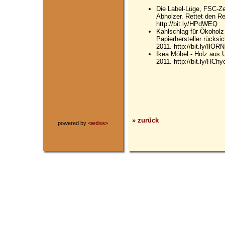
Die Label-Lüge, FSC-Zer
Abholzer. Rettet den R
http://bit.ly/HPdWEQ
Kahlschlag für Ökoholz
Papierhersteller rücksi
2011. http://bit.ly/IlOR
Ikea Möbel - Holz aus
2011. http://bit.ly/HChy
» zurück
powered by <
wdss
>