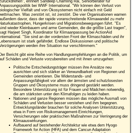
zurückdrehen", erinnert Sandeep Chamling Rai, Seniorberater für
Anpassungspolitik bei WWF International. "Wir können den Verlust von
biologischer Vielfalt und von Ökosystemen nicht einfach mit Geld
wettmachen. Was zerstört ist, ist zerstört. Die vier Organisationen warnen
außerdem davor, dass der rapide voranschreitende Klimawandel zu mehr
Naturkatastrophen, Hungerkrisen und Migrationsbewegungen führt. "Es
sind wieder Kleinbauern und arme Gemeinden, die die größte Last tragen",
sagt Harjeet Singh, Koordinator für Klimaanpassung bei ActionAid
International. "Sie sind an der vordersten Front der Klimaschäden und ihr
Lebensraum ist stark gefährdet. Endlose Diskussionen und politische
Verzögerungen werden ihre Situation nur verschlimmern."
Der Bericht gibt eine Reihe von Handlungsempfehlungen an die Politik, um
auf Schäden und Verluste vorzubereiten und mit ihnen umzugehen:
Politische Entscheidungsträger müssen ihre Ansätze neu
ausrichten und sich stärker an Verwundbarkeit von Regionen und
Gemeinden orientieren. Die Widerstands- und
Anpassungsfähigkeit vor allem der ärmsten und schutzlosesten
Gruppen und Ökosysteme muss dringend gestärkt werden.
Besondere Unterstützung ist für Frauen und Mädchen notwendig,
die am stärksten unter den Klimafolgen zu leiden haben.
Nationen und ganze Regionen müssen das mögliche Ausmaß von
Schäden und Verlusten besser verstehen und ihm begegnen.
Entwicklungsländer brauchen für solche Analysen Unterstützung,
etwa in Form von Risikomanagement-Einrichtungen,
Versicherungen oder praktischen Maßnahmen zur Verringerung der
Klimaauswirkungen.
Aufbauend auf bestehender Architektur wie etwa dem Hyogo
Framework for Action (HFA) und dem Cancun Adaptation