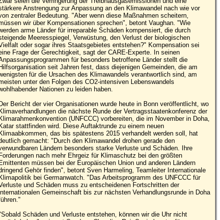
Zwar seien die Verringerung der Treibhausgasemissionen und eine
stärkere Anstrengung zur Anpassung an den Klimawandel nach wie vor
von zentraler Bedeutung. "Aber wenn diese Maßnahmen scheitern,
müssen wir über Kompensationen sprechen", betont Vaughan. "Wie
werden arme Länder für irreparable Schäden kompensiert, die durch
steigende Meeresspiegel, Verwüstung, den Verlust der biologischen
Vielfalt oder sogar ihres Staatsgebietes entstehen?" Kompensation sei
eine Frage der Gerechtigkeit, sagt der CARE-Experte. In seinen
Anpassungsprogrammen für besonders betroffene Länder stellt die
Hilfsorganisation seit Jahren fest, dass diejenigen Gemeinden, die am
wenigsten für die Ursachen des Klimawandels verantwortlich sind, am
meisten unter den Folgen des CO2-intensiven Lebenswandels
wohlhabender Nationen zu leiden haben.
Der Bericht der vier Organisationen wurde heute in Bonn veröffentlicht, wo
Klimaverhandlungen die nächste Runde der Vertragsstaatenkonferenz der
Klimarahmenkonvention (UNFCCC) vorbereiten, die im November in Doha,
Katar stattfinden wird. Diese Auftaktrunde zu einem neuen
Klimaabkommen, das bis spätestens 2015 verhandelt werden soll, hat
deutlich gemacht: "Durch den Klimawandel drohen gerade den
verwundbaren Ländern besonders starke Verluste und Schäden. Ihre
Forderungen nach mehr Ehrgeiz für Klimaschutz bei den größten
Emittenten müssen bei der Europäischen Union und anderen Ländern
dringend Gehör finden", betont Sven Harmeling, Teamleiter Internationale
Klimapolitik bei Germanwatch. "Das Arbeitsprogramm des UNFCCC für
Verluste und Schäden muss zu entscheidenen Fortschritten der
internationalen Gemeinschaft bis zur nächsten Verhandlungsrunde in Doha
führen."
"Sobald Schäden und Verluste entstehen, können wir die Uhr nicht