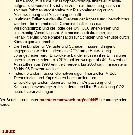
Framework, muss die Katastrophenvorsorge finanziell massiv
aufgestockt werden. Es ist von zentraler Bedeutung, dass ein
solches Rahmenwerk Anreize zur Risikominderung durch
Abschwächung und Anpassung schafft.
In einigen Fällen werden die Grenzen der Anpassung überschritten
werden. Die internationale Gemeinschaft muss das
Vorsichtsprinzip und die Rolle des UNFCCC anerkennen und
gleichzeitig Vorschläge zu Mechanismen diskutieren, die
Rehabilitierung und Kompensation für Schäden und Verluste durch
Klimafolgen ansprechen.
Die Treibkräfte für Verluste und Schäden müssen dringend
angegangen werden, indem eine CO2-arme Entwicklung
vorangetrieben wird. Entwickelte Länder müssen ihre Emissionen
noch stärker mindern, bis 2020 sollten weniger als 40 Prozent des
Ausstoßes von 1990 emittiert werden, bis 2050 dann mindestens
80 bis 95 Prozent weniger.
Industrieländer müssen die notwendigen finanziellen Mittel,
Technologien und Kapazitäten bereitstellen, um
Entwicklungsländern dabei zu helfen, in Anpassung und
Katastrophenvorsorge zu investieren und ihre Entwicklung CO2-
neutral voranzubringen.
Der Bericht kann unter
http://germanwatch.org/de/4445
heruntergeladen
werden.
» zurück