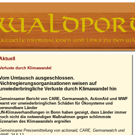
Aktuell
Verluste durch Klimawandel
Vom Umtausch ausgeschlossen.
Nichtregierungsorganisationen weisen auf
unwiederbringliche Verluste durch Klimawandel hin
Gemeinsamer Bericht von CARE, Germanwatch, ActionAid und WWF
warnt vor unwiederbringlichen Schäden für Ökosysteme und
verwundbare Länder
UN-Klimaverhandlungen in Bonn haben gezeigt, dass Länder immer
noch nicht die notwendigen Maßnahmen gegen schlimmste
Szenarien des Klimawandels ergreifen
Gemeinsame Pressemitteilung von actionaid, CARE, Germanwatch und
WWF, 24.5.12