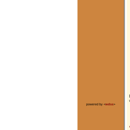
powered by <
wdss
>