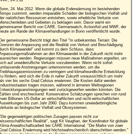
Bonn, 24. Mai 2012. Wenn die globale Erderwärmung im bestehenden
Tempo zunimmt, werden irreparable Schäden der biologischen Vielfalt und
der natürlichen Ressourcen entstehen, sowie erhebliche Verluste von
Menschenleben und Gebieten zu beklagen sein. Davor warnt ein
gemeinsamer Bericht von CARE, Germanwatch, ActionAid und WWF, der
heute am Rande der Klimaverhandlungen in Bonn veröffentlicht wurde.
Der gemeinsame Bericht trägt den Titel "In unbekanntes Terrain: Die
Grenzen der Anpassung und die Realität von Verlust und Beschädigung
durch Klimawandel" und kommt zu dem Schluss, dass
Anpassungsmaßnahmen an den Klimawandel in der Zukunft nicht mehr
ausreichen werden. Regierungen müssen neue Maßnahmen ergreifen, um
sich auf unwiderrufliche Verluste vorzubereiten. Wenn nicht sofort
umfassende Anstrengungen unternommen werden, um die
Treibhausgasemissionen zu verringern und klimafreundliche Entwicklung
zu fördern, wird sich die Erde in naher Zukunft voraussichtlich um mehr
als vier bis sechs Grad Celsius erwärmen. Die Kosten dafür werden
Industriestaaten tragen müssen, während in ärmeren Weltregionen
Entwicklungsanstrengungen weit zurückgeworfen werden könnten. Die
Zahlen sind erschreckend: Konservative Schätzungen sprechen von rund
zwei Billionen US-Dollar an wirtschaftlichen und nicht-wirtschaftlichen
Auswirkungen bis zum Jahr 2060. Dazu kommen unwiederbringliche
Verluste an biologischer Vielfalt und Ökosystemen.
"Die gegenwärtigen politischen Zusagen passen nicht zur
wissenschaftlichen Realität", sagt Kit Vaughan, der Koordinator für globale
Klima-Anwaltschaftsarbeit bei CARE International. "Die Marke von zwei
Grad Celsius Erwärmung wird höchstwahrscheinlich überschritten werden."