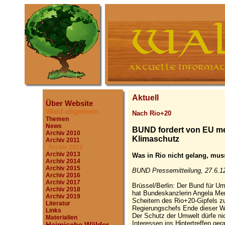
Aktuell
Über Website
Wald allgemein
Nach Rio+20
Themen
News
BUND fordert von EU m
Archiv 2010
Klimaschutz
Archiv 2011
Archiv 2012
Archiv 2013
Was in Rio nicht gelang, mus
Archiv 2014
Archiv 2015
BUND Pressemitteilung, 27.6.1
Archiv 2016
Archiv 2017
Brüssel/Berlin: Der Bund für 
Archiv 2018
hat Bundeskanzlerin Angela Mer
Archiv 2019
Scheitern des Rio+20-Gipfels z
Literatur
Regierungschefs Ende dieser W
Links
Der Schutz der Umwelt dürfe nic
Materialien
Interessen ins Hintertreffen ge