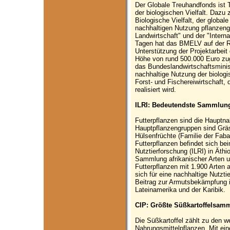
Der Globale Treuhandfonds ist T
der biologischen Vielfalt. Dazu
Biologische Vielfalt, der global
nachhaltigen Nutzung pflanzeng
Landwirtschaft" und der "Intern
Tagen hat das BMELV auf der R
Unterstützung der Projektarbeit 
Höhe von rund 500.000 Euro zug
das Bundeslandwirtschaftsminist
nachhaltige Nutzung der biologis
Forst- und Fischereiwirtschaft,
realisiert wird.
ILRI: Bedeutendste Sammlung 
Futterpflanzen sind die Hauptna
Hauptpflanzengruppen sind Gräs
Hülsenfrüchte (Familie der Fa
Futterpflanzen befindet sich beim
Nutztierforschung (ILRI) in Äth
Sammlung afrikanischer Arten u
Futterpflanzen mit 1.900 Arten 
sich für eine nachhaltige Nutzti
Beitrag zur Armutsbekämpfung in
Lateinamerika und der Karibik.
CIP: Größte Süßkartoffelsam
Die Süßkartoffel zählt zu den we
Nahrungsmittelpflanzen. Mit ein