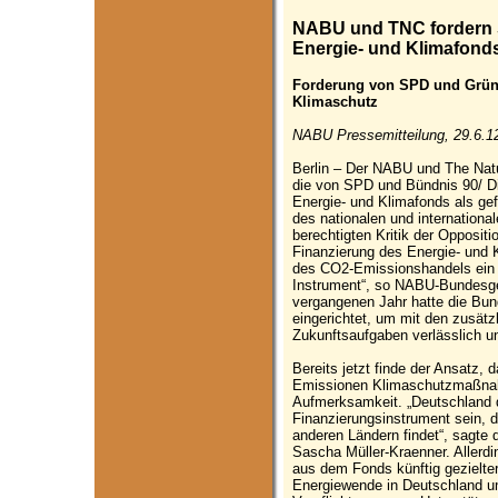
NABU und TNC fordern S
Energie- und Klimafond
Forderung von SPD und Grünen
Klimaschutz
NABU Pressemitteilung, 29.6.1
Berlin – Der NABU und The Nat
die von SPD und Bündnis 90/ Di
Energie- und Klimafonds als gef
des nationalen und international
berechtigten Kritik der Oppositi
Finanzierung des Energie- und 
des CO2-Emissionshandels ein 
Instrument“, so NABU-Bundesgesc
vergangenen Jahr hatte die Bu
eingerichtet, um mit den zusät
Zukunftsaufgaben verlässlich und
Bereits jetzt finde der Ansatz,
Emissionen Klimaschutzmaßnahm
Aufmerksamkeit. „Deutschland da
Finanzierungsinstrument sein, d
anderen Ländern findet“, sagte
Sascha Müller-Kraenner. Allerdi
aus dem Fonds künftig gezielter
Energiewende in Deutschland um