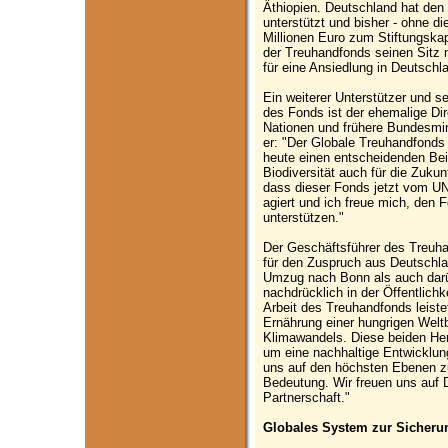
Äthiopien. Deutschland hat den
unterstützt und bisher - ohne di
Millionen Euro zum Stiftungskap
der Treuhandfonds seinen Sitz 
für eine Ansiedlung in Deutschl
Ein weiterer Unterstützer und s
des Fonds ist der ehemalige Di
Nationen und frühere Bundesmini
er: "Der Globale Treuhandfonds f
heute einen entscheidenden Bei
Biodiversität auch für die Zukun
dass dieser Fonds jetzt vom UN
agiert und ich freue mich, den F
unterstützen."
Der Geschäftsführer des Treuha
für den Zuspruch aus Deutschla
Umzug nach Bonn als auch darü
nachdrücklich in der Öffentlichk
Arbeit des Treuhandfonds leiste
Ernährung einer hungrigen Welt
Klimawandels. Diese beiden He
um eine nachhaltige Entwicklun
uns auf den höchsten Ebenen zu 
Bedeutung. Wir freuen uns auf 
Partnerschaft."
Globales System zur Sicherun