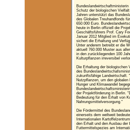
Bundeslandwirtschaftministerin
Schutz der biologischen Vielfa
Jahren unterstützt das Bundesla
des Globalen Treuhandfonds für 
650.000 Euro. Bundeslandwirtsch
heute in Berlin offiziell die Pr
Geschäftsführers Prof. Cary Fow
Januar 2012 Mitglied im Exekut
sichert die Erhaltung und Verfü
Unter anderem betreibt er die W
aktuell 760.000 Muster aus all
in den zurückliegenden 100 Jahre
Kulturpflanzen irreversibel verlo
Die Erhaltung der biologischen Vi
des Bundeslandwirtschafsminist
zukunftsfähige Landwirtschaft. "
Nutzpflanzen, um den globalen
Hunger und Klimawandel begegn
Bundeslandwirtschaftsministerin
der Projektförderung in Berlin. 
Bedeutung für den Erhalt von Ku
Nahrungsmittelversorgung."
Die Fördermittel des Bundesla
einerseits dem weltweit bedeut
Internationalen Kartoffelzentrum
den Erhalt und den Ausbau der
Futtermittelspezies am Internati