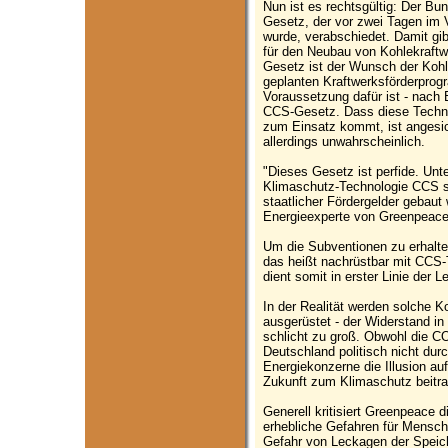
Nun ist es rechtsgültig: Der 
Gesetz, der vor zwei Tagen im
wurde, verabschiedet. Damit gi
für den Neubau von Kohlekraftw
Gesetz ist der Wunsch der Kohl
geplanten Kraftwerksförderprog
Voraussetzung dafür ist - nach 
CCS-Gesetz. Dass diese Technol
zum Einsatz kommt, ist angesic
allerdings unwahrscheinlich.
"Dieses Gesetz ist perfide. Un
Klimaschutz-Technologie CCS so
staatlicher Fördergelder gebaut
Energieexperte von Greenpeace
Um die Subventionen zu erhalte
das heißt nachrüstbar mit CCS
dient somit in erster Linie der 
In der Realität werden solche K
ausgerüstet - der Widerstand in
schlicht zu groß. Obwohl die CO
Deutschland politisch nicht dur
Energiekonzerne die Illusion au
Zukunft zum Klimaschutz beitra
Generell kritisiert Greenpeace 
erhebliche Gefahren für Mensch
Gefahr von Leckagen der Speich