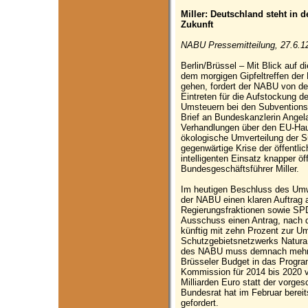
Miller: Deutschland steht in 
Zukunft
NABU Pressemitteilung, 27.6.1
Berlin/Brüssel – Mit Blick auf 
dem morgigen Gipfeltreffen der
gehen, fordert der NABU von de
Eintreten für die Aufstockung 
Umsteuern bei den Subventionsm
Brief an Bundeskanzlerin Angela
Verhandlungen über den EU-Haus
ökologische Umverteilung der S
gegenwärtige Krise der öffentli
intelligenten Einsatz knapper öf
Bundesgeschäftsführer Miller.
Im heutigen Beschluss des Um
der NABU einen klaren Auftrag 
Regierungsfraktionen sowie SP
Ausschuss einen Antrag, nac
künftig mit zehn Prozent zur 
Schutzgebietsnetzwerks Natura
des NABU muss demnach mehr a
Brüsseler Budget in das Progra
Kommission für 2014 bis 2020 v
Milliarden Euro statt der vorge
Bundesrat hat im Februar berei
gefordert.