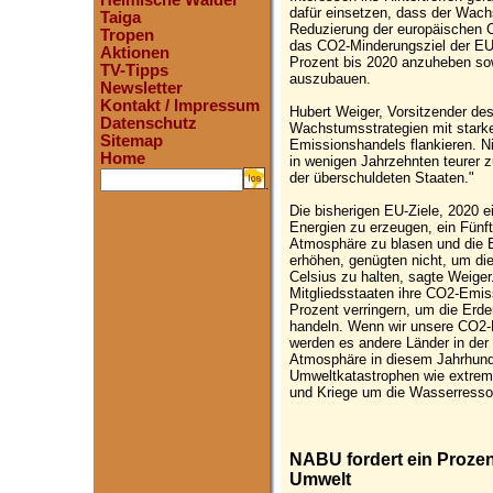
Heimische Wälder
dafür einsetzen, dass der Wac
Taiga
Reduzierung der europäischen 
Tropen
das CO2-Minderungsziel der EU
Aktionen
Prozent bis 2020 anzuheben sow
TV-Tipps
auszubauen.
Newsletter
Kontakt / Impressum
Hubert Weiger, Vorsitzender d
Datenschutz
Wachstumsstrategien mit starke
Sitemap
Emissionshandels flankieren. 
Home
in wenigen Jahrzehnten teurer 
der überschuldeten Staaten."
.
Die bisherigen EU-Ziele, 2020 
Energien zu erzeugen, ein Fünft
Atmosphäre zu blasen und die E
erhöhen, genügten nicht, um di
Celsius zu halten, sagte Weige
Mitgliedsstaaten ihre CO2-Emis
Prozent verringern, um die Er
handeln. Wenn wir unsere CO2-E
werden es andere Länder in der 
Atmosphäre in diesem Jahrhund
Umweltkatastrophen wie extre
und Kriege um die Wasserressou
NABU fordert ein Prozen
Umwelt