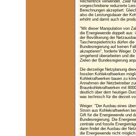
Rechentrick verwendet. Zwar hä
vorgeschriebene reduzierte Leis
Berechnungen akzeptiert. Gleich
also die Leistungsdauer der Ko
erhöht und damit auch die prod
"Mit dieser Manipulation von Za
die Energiewende doppelt aus: 
der Bevölkerung der Netzausba
Taschenspielertricks dürfen di
Bundesregierung auf keinen Fall
akzeptieren", forderte Weiger. 
umgehend überarbeiten und die
Zielen der Bundesregierung anp
Die derzeitige Netzplanung die
fossilen Kohlekraftwerken mögl
Kohlekraftwerken bauen zu könn
Annahmen der Netzbetreiber zur
Braunkohlekraftwerken mit 8000 
deutlich über dem heutigen Dur
was technisch für die derzeit vo
Weiger: "Der Ausbau eines über
Strom aus Kohlekraftwerken bes
Gift für die Energiewende und d
Bundesregierung. Die Energiewen
zentrale und fossile Energieträg
dann findet der Ausbau der Net
die Energiewende nicht möglich 