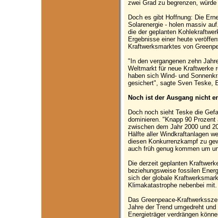
zwei Grad zu begrenzen, würde k
Doch es gibt Hoffnung: Die Ern
Solarenergie - holen massiv auf.
die der geplanten Kohlekraftwer
Ergebnisse einer heute veröffen
Kraftwerksmarktes von Greenp
"In den vergangenen zehn Jahr
Weltmarkt für neue Kraftwerke 
haben sich Wind- und Sonnenkra
gesichert", sagte Sven Teske, 
Noch ist der Ausgang nicht e
Doch noch sieht Teske die Gefa
dominieren. "Knapp 90 Prozent 
zwischen dem Jahr 2000 und 201
Hälfte aller Windkraftanlagen w
diesen Konkurrenzkampf zu gewi
auch früh genug kommen um uns
Die derzeit geplanten Kraftwerke
beziehungsweise fossilen Energ
sich der globale Kraftwerksmar
Klimakatastrophe nebenbei mit.
Das Greenpeace-Kraftwerksszena
Jahre der Trend umgedreht und 
Energieträger verdrängen können