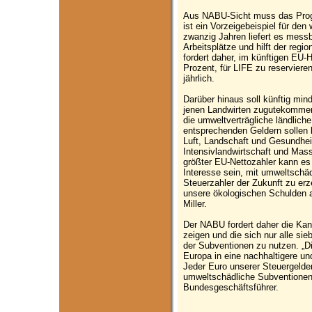
Aus NABU-Sicht muss das Prog
ist ein Vorzeigebeispiel für de
zwanzig Jahren liefert es mess
Arbeitsplätze und hilft der regi
fordert daher, im künftigen EU-H
Prozent, für LIFE zu reservieren
jährlich.
Darüber hinaus soll künftig min
jenen Landwirten zugutekommen,
die umweltverträgliche ländlich
entsprechenden Geldern sollen k
Luft, Landschaft und Gesundhei
Intensivlandwirtschaft und Mass
größter EU-Nettozahler kann es
Interesse sein, mit umweltschä
Steuerzahler der Zukunft zu er
unsere ökologischen Schulden 
Miller.
Der NABU fordert daher die Kanz
zeigen und die sich nur alle s
der Subventionen zu nutzen. „D
Europa in eine nachhaltigere un
Jeder Euro unserer Steuergelder
umweltschädliche Subventione
Bundesgeschäftsführer.