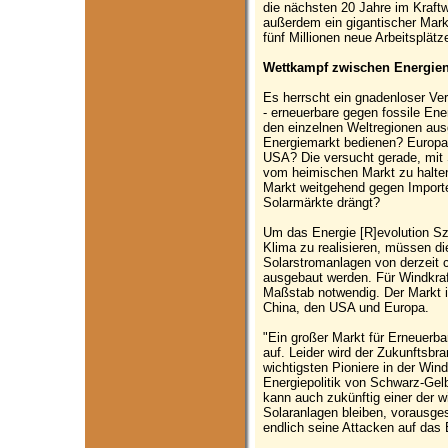
die nächsten 20 Jahre im Kraftw
außerdem ein gigantischer Mark
fünf Millionen neue Arbeitsplätz
Wettkampf zwischen Energien
Es herrscht ein gnadenloser Ve
- erneuerbare gegen fossile En
den einzelnen Weltregionen aus
Energiemarkt bedienen? Europa 
USA? Die versucht gerade, mit
vom heimischen Markt zu halte
Markt weitgehend gegen Importe 
Solarmärkte drängt?
Um das Energie [R]evolution Sz
Klima zu realisieren, müssen di
Solarstromanlagen von derzeit
ausgebaut werden. Für Windkraf
Maßstab notwendig. Der Markt is
China, den USA und Europa.
"Ein großer Markt für Erneuerb
auf. Leider wird der Zukunftsbr
wichtigsten Pioniere in der Wind
Energiepolitik von Schwarz-Ge
kann auch zukünftig einer der 
Solaranlagen bleiben, vorausgese
endlich seine Attacken auf das