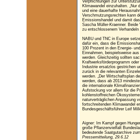
Verpflichtungen zur Unterstütz
Klimawandel einzuhalten. „Nur 
und eine dauerhafte Herausnah
Verschmutzungsrechten kann de
Emissionshandel und damit das 
Sascha Müller-Kraenner. Beide 
zu entschlossenem Verhandeln i
NABU und TNC in Europe setze
dafür ein, dass die Emissionsh
100 Prozent in den Energie- und
Einnahmen, beispielsweise aus 
werden. Gleichzeitig sollten s
Kraftwerksförderprogramm oder 
Industrie ersatzlos gestrichen u
zurück in die relevanten Einzel
werden. „Der Wirtschaftsplan 
werden, dass ab 2013 mindesten
die internationale Klimafinanzier
Aufstockung vor allem für die 
kohlenstoffreichen Ökosysteme
naturverträglichen Anpassung v
fortschreitenden Klimawandel er
Bundesgeschäftsführer Leif Mill
Aigner: Im Kampf gegen Hunger
große Pflanzenvielfalt Bundesla
bedeutende Saatgutarchive zu
Pressemitteilung, 29.6.12