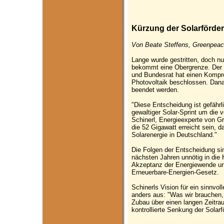
Kürzung der Solarförde
Von Beate Steffens, Greenpeac
Lange wurde gestritten, doch nun
bekommt eine Obergrenze. Der
und Bundesrat hat einen Kompro
Photovoltaik beschlossen. Danac
beendet werden.
"Diese Entscheidung ist gefährl
gewaltiger Solar-Sprint um die 
Schinerl, Energieexperte von G
die 52 Gigawatt erreicht sein, 
Solarenergie in Deutschland."
Die Folgen der Entscheidung si
nächsten Jahren unnötig in die 
Akzeptanz der Energiewende und
Erneuerbare-Energien-Gesetz.
Schinerls Vision für ein sinnvol
anders aus: "Was wir brauchen, i
Zubau über einen langen Zeitrau
kontrollierte Senkung der Sola