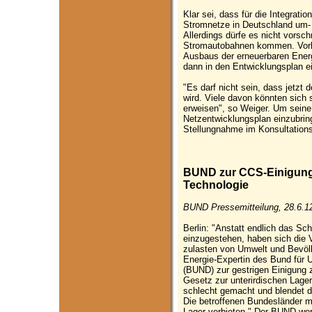
Klar sei, dass für die Integrati
Stromnetze in Deutschland um-
Allerdings dürfe es nicht vorsc
Stromautobahnen kommen. Vorhe
Ausbaus der erneuerbaren Ener
dann in den Entwicklungsplan 
"Es darf nicht sein, dass jetzt 
wird. Viele davon könnten sich
erweisen", so Weiger. Um seine
Netzentwicklungsplan einzubrin
Stellungnahme im Konsultationsv
BUND zur CCS-Einigung:
Technologie
BUND Pressemitteilung, 28.6.1
Berlin: "Anstatt endlich das Sc
einzugestehen, haben sich die 
zulasten von Umwelt und Bevölk
Energie-Expertin des Bund für
(BUND) zur gestrigen Einigung
Gesetz zur unterirdischen Lage
schlecht gemacht und blendet di
Die betroffenen Bundesländer 
Lager verbieten." Der BUND wer