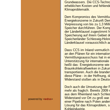
Grundwassers. Die CCS-Technolo
erheblichen Kosten und fehlende
Klimaproblematik.
Dem Kompromiss des Vermittlun
Energiekonzerne in Zukunft Dem
Verpressung von bis zu 1,3 Mil
Speicher durchführen. Der Kom
der Länderklausel zugestimmt h
Speicherung auf ihrem Gebiet d
Speicherländer Schleswig-Holst
Länderklausel voraussichtlich 
Dass CCS im Inland vermutlich 
an den Plänen für ein internati
Vermittlungsausschuss hat in ei
Unterstützung für internationale
heißt das: Energiekonzerne wie 
Braunkohlekraftwerken in Zukun
transportieren. Auch die brande
diese Pläne - in der Hoffnung, 
Widerstand stoßen als in Deuts
Doch auch die Umsetzung der Plä
mehr als fraglich. Bereits 200
aus dem Rheinland nach Schlesw
Widerstand vor Ort zu groß war.
powered by <
wdss
>
einer Pipeline nach Polen ander
Lösung für das Klimaproblem, so
Kohleindustrie.