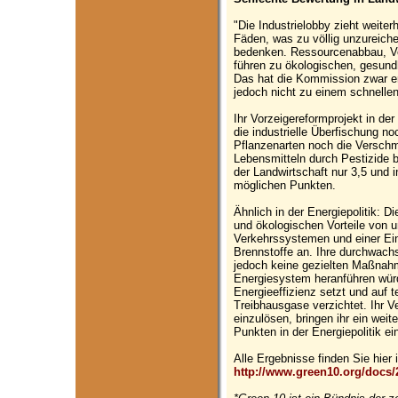
"Die Industrielobby zieht weiter
Fäden, was zu völlig unzureich
bedenken. Ressourcenabbau, V
führen zu ökologischen, gesundh
Das hat die Kommission zwar er
jedoch nicht zu einem schnellen
Ihr Vorzeigereformprojekt in der
die industrielle Überfischung n
Pflanzenarten noch die Versch
Lebensmitteln durch Pestizide 
der Landwirtschaft nur 3,5 und i
möglichen Punkten.
Ähnlich in der Energiepolitik: D
und ökologischen Vorteile von
Verkehrssystemen und einer Eins
Brennstoffe an. Ihre durchwach
jedoch keine gezielten Maßnah
Energiesystem heranführen würd
Energieeffizienz setzt und auf 
Treibhausgase verzichtet. Ihr 
einzulösen, bringen ihr ein wei
Punkten in der Energiepolitik ei
Alle Ergebnisse finden Sie hier
http://www.green10.org/docs