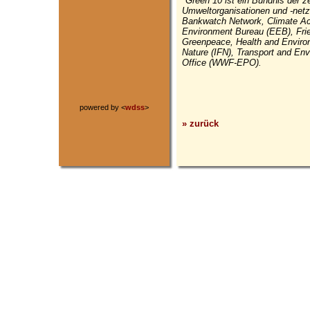
*Green 10 ist ein Bündnis der 
Umweltorganisationen und -netzw
Bankwatch Network, Climate Ac
Environment Bureau (EEB), Frie
Greenpeace, Health and Environm
Nature (IFN), Transport and E
Office (WWF-EPO).
powered by <
wdss
>
» zurück