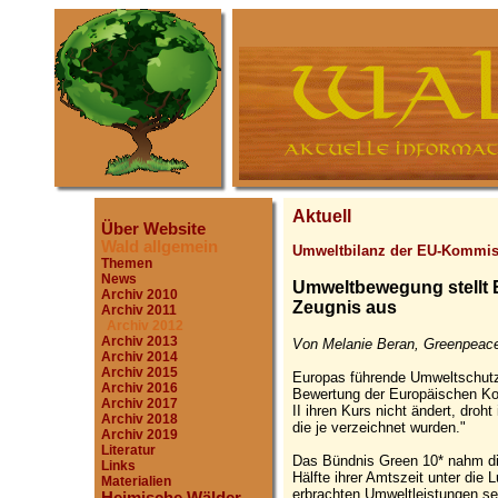
Aktuell
Über Website
Wald allgemein
Umweltbilanz der EU-Kommis
Themen
News
Umweltbewegung stellt
Archiv 2010
Zeugnis aus
Archiv 2011
Archiv 2012
Archiv 2013
Von Melanie Beran, Greenpeace
Archiv 2014
Archiv 2015
Europas führende Umweltschutzo
Archiv 2016
Bewertung der Europäischen K
Archiv 2017
II ihren Kurs nicht ändert, droh
Archiv 2018
die je verzeichnet wurden."
Archiv 2019
Literatur
Das Bündnis Green 10* nahm di
Links
Hälfte ihrer Amtszeit unter die
Materialien
erbrachten Umweltleistungen se