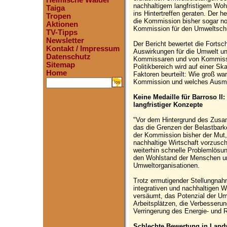
Heimische Wälder
nachhaltigem langfristigem Woh
Taiga
ins Hintertreffen geraten. Der he
Tropen
die Kommission bisher sogar no
Aktionen
Kommission für den Umweltschu
TV-Tipps
Newsletter
Der Bericht bewertet die Fortsch
Kontakt / Impressum
Auswirkungen für die Umwelt un
Datenschutz
Kommissaren und von Kommissi
Sitemap
Politikbereich wird auf einer S
Home
Faktoren beurteilt: Wie groß wa
Kommission und welches Ausma
.
Keine Medaille für Barroso II
langfristiger Konzepte
"Vor dem Hintergrund des Zus
das die Grenzen der Belastbarke
der Kommission bisher der Mut, 
nachhaltige Wirtschaft vorzusc
weiterhin schnelle Problemlösu
den Wohlstand der Menschen und
Umweltorganisationen.
Trotz ermutigender Stellungnahm
integrativen und nachhaltigen W
versäumt, das Potenzial der Umw
Arbeitsplätzen, die Verbesseru
Verringerung des Energie- und 
Schlechte Bewertung in Landwi