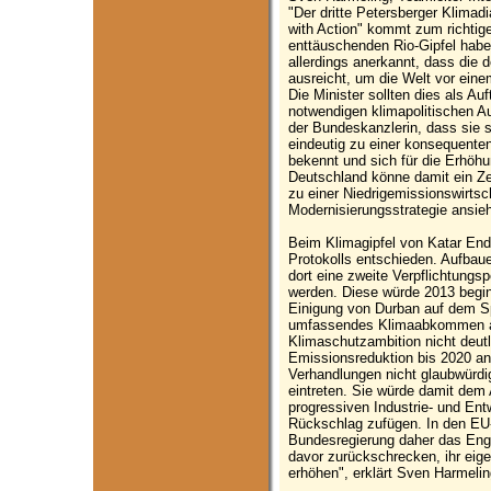
"Der dritte Petersberger Klimad
with Action" kommt zum richtig
enttäuschenden Rio-Gipfel habe
allerdings anerkannt, dass die 
ausreicht, um die Welt vor ein
Die Minister sollten dies als A
notwendigen klimapolitischen A
der Bundeskanzlerin, dass sie 
eindeutig zu einer konsequent
bekennt und sich für die Erhöhu
Deutschland könne damit ein Ze
zu einer Niedrigemissionswirtsc
Modernisierungsstrategie ansieh
Beim Klimagipfel von Katar End
Protokolls entschieden. Aufbau
dort eine zweite Verpflichtungs
werden. Diese würde 2013 beginn
Einigung von Durban auf dem Spi
umfassendes Klimaabkommen a
Klimaschutzambition nicht deut
Emissionsreduktion bis 2020 anh
Verhandlungen nicht glaubwürdig 
eintreten. Sie würde damit dem 
progressiven Industrie- und Ent
Rückschlag zufügen. In den EU-
Bundesregierung daher das Eng
davor zurückschrecken, ihr eige
erhöhen", erklärt Sven Harmelin