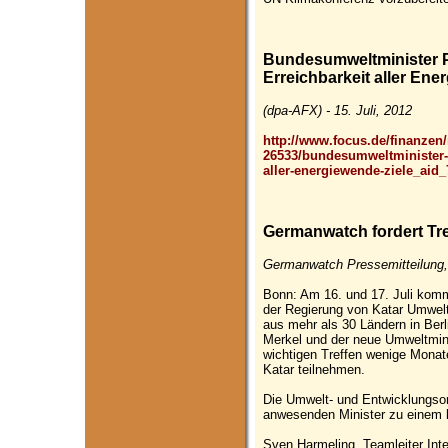
Bundesumweltminister Pe
Erreichbarkeit aller Ene
(dpa-AFX) - 15. Juli, 2012
http://www.focus.de/finanzen/n
26533/bundesumweltminister-pe
aller-energiewende-ziele_aid
Germanwatch fordert Tre
Germanwatch Pressemitteilung,
Bonn: Am 16. und 17. Juli kom
der Regierung von Katar Umwelt
aus mehr als 30 Ländern in Be
Merkel und der neue Umweltmin
wichtigen Treffen wenige Monat
Katar teilnehmen.
Die Umwelt- und Entwicklungsor
anwesenden Minister zu einem k
Sven Harmeling, Teamleiter Inte