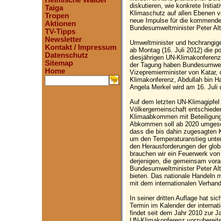
Heimische Wälder
diskutieren, wie konkrete Initiat
Taiga
Klimaschutz auf allen Ebenen v
Tropen
neue Impulse für die kommende
Aktionen
Bundesumweltminister Peter Alt
TV-Tipps
Newsletter
Umweltminister und hochrangige 
Kontakt / Impressum
ab Montag (16. Juli 2012) die po
Datenschutz
diesjährigen UN-Klimakonferenz
Sitemap
der Tagung haben Bundesumwelt
Home
Vizepremierminister von Katar,
Klimakonferenz, Abdullah bin H
.
Angela Merkel wird am 16. Juli 
Auf dem letzten UN-Klimagipfel 
Völkergemeinschaft entschiede
Klimaabkommen mit Beteiligung 
Abkommen soll ab 2020 umgeset
dass die bis dahin zugesagten
um den Temperaturanstieg unter
den Herausforderungen der globa
brauchen wir ein Feuerwerk von
derjenigen, die gemeinsam voran
Bundesumweltminister Peter Alt
bieten. Das nationale Handeln
mit dem internationalen Verhande
In seiner dritten Auflage hat si
Termin im Kalender der internat
findet seit dem Jahr 2010 zur Ja
UN-Klimakonferenz vorzubereit