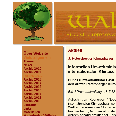
Aktuell
Über Website
Wald allgemein
3. Petersberger Klimadialog
Themen
News
Informelles Umweltminist
Archiv 2010
internationalen Klimasc
Archiv 2011
Archiv 2012
Archiv 2013
Bundesumweltminister Peter 
Archiv 2014
den dritten Petersberger Klim
Archiv 2015
Archiv 2016
BMU Pressemitteilung, 13.7.12
Archiv 2017
Archiv 2018
Aufschrift am Rednerpult: \Neue
Archiv 2019
internationalen Klimaschutz wer
Literatur
Welt am kommenden Montag und D
Links
besprechen. „Der international
Materialien
werden anhand praktischer Beis