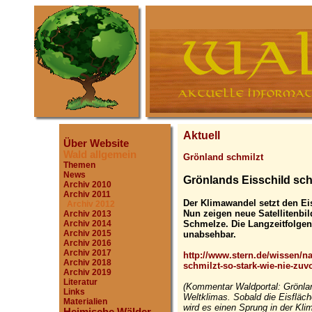
Aktuell
Über Website
Wald allgemein
Grönland schmilzt
Themen
News
Grönlands Eisschild schm
Archiv 2010
Archiv 2011
Der Klimawandel setzt den E
Archiv 2012
Nun zeigen neue Satellitenb
Archiv 2013
Schmelze. Die Langzeitfolgen
Archiv 2014
Archiv 2015
unabsehbar.
Archiv 2016
Archiv 2017
http://www.stern.de/wissen/n
Archiv 2018
schmilzt-so-stark-wie-nie-zuv
Archiv 2019
Literatur
(Kommentar Waldportal: Grönlan
Links
Weltklimas. Sobald die Eisfläche
Materialien
wird es einen Sprung in der Kl