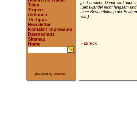
Heimische Wälder
jetzt erreicht. Damit wird auch i
Taiga
Klimawandel nicht langsam und 
Tropen
einer Beschränkung der Erwärmun
Aktionen
war.)
TV-Tipps
Newsletter
Kontakt / Impressum
Datenschutz
Sitemap
» zurück
Home
.
powered by <
wdss
>