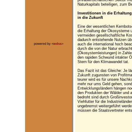
Naturkapitals beteiligen, zum Be
Investitionen in die Erhaltu
in die Zukunft
Eine der wesentlichen Kernbotsc
die Erhaltung der Ökosysteme un
vermeiden gesellschaftliche Kos
dadurch entstehende Nutzen übe
auch die international hoch bea
powered by <
wdss
>
durch die von der Natur erbrac
(Ökosystemleistungen) in Zahle
den rapiden Schwund intakter Ö
Stern für den Klimawandel tat.
Das Fazit ist das Gleiche: Je lä
Zukunft zugunsten von Profitma
teurer wird es für unsere Nachk
mehr nur ums Geld gehen, sond
Entwicklungsländern hängen noc
den Produkten der Wälder und
bedroht sind durch Großinvestor
Viehfutter für die Industrielän
ungebremst weitergeführt werde
müssen die Staatsvertreter ent