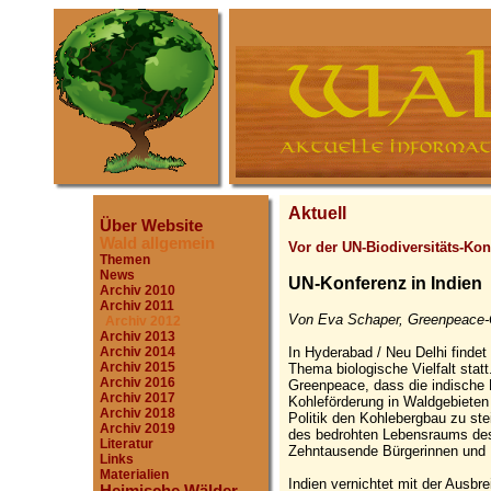
Aktuell
Über Website
Wald allgemein
Vor der UN-Biodiversitäts-Kon
Themen
News
UN-Konferenz in Indien
Archiv 2010
Archiv 2011
Von Eva Schaper, Greenpeace-O
Archiv 2012
Archiv 2013
In Hyderabad / Neu Delhi finde
Archiv 2014
Archiv 2015
Thema biologische Vielfalt stat
Archiv 2016
Greenpeace, dass die indische 
Archiv 2017
Kohleförderung in Waldgebiete
Archiv 2018
Politik den Kohlebergbau zu stei
Archiv 2019
des bedrohten Lebensraums de
Literatur
Zehntausende Bürgerinnen und B
Links
Materialien
Indien vernichtet mit der Ausbr