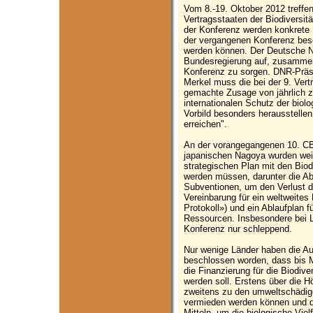
Vom 8.-19. Oktober 2012 treffe
Vertragsstaaten der Biodiversi
der Konferenz werden konkrete 
der vergangenen Konferenz besc
werden können. Der Deutsche Na
Bundesregierung auf, zusammen 
Konferenz zu sorgen. DNR-Präsi
Merkel muss die bei der 9. Ver
gemachte Zusage von jährlich z
internationalen Schutz der biolo
Vorbild besonders herausstelle
erreichen".
An der vorangegangenen 10. CB
japanischen Nagoya wurden wei
strategischen Plan mit den Biodi
werden müssen, darunter die Ab
Subventionen, um den Verlust de
Vereinbarung für ein weltweites
Protokoll») und ein Ablaufplan fü
Ressourcen. Insbesondere bei L
Konferenz nur schleppend.
Nur wenige Länder haben die Au
beschlossen worden, dass bis Mi
die Finanzierung für die Biodiver
werden soll. Erstens über die H
zweitens zu den umweltschädig
vermieden werden können und dr
Mitteln, um die biologische Viel