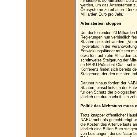
mindestens 50 Milliarden Euro au
werden, um das Artensterben zu
Ökosysteme zu erhalten. Derzei
Milliarden Euro pro Jahr.
Artensterben stoppen
Um die fehlenden 20 Milliarden
Regierungen nun verbindlich fe
Staaten geleistet werden. „Vor a
Hyderabad in der Verantwortung.
Entwicklungsländer müssen min
etwa fünf auf zehn Milliarden Eu
schrittweise Steigerung der Mitt
so NABU-Präsident Olaf Tschi
Konferenz findet sich bereits d
Steigerung, der den meisten Ind
Darüber hinaus fordert der NA
Staaten, einschließlich der Ent
für den Schutz der biologischen
jährlich um durchschnittlich zeh
Politik des Nichtstuns muss 
Trotz knapper öffentlicher Haus
NABU mehr als gerechtfertigt u
die Kosten des Artenverlusts and
jährlich eine Billion Euro steig
von Leistungen, die die Natur bi