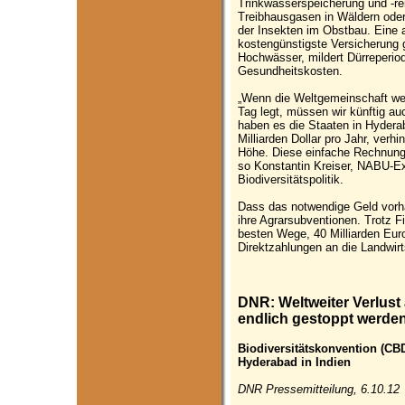
Trinkwasserspeicherung und -re
Treibhausgasen in Wäldern oder
der Insekten im Obstbau. Eine a
kostengünstigste Versicherung
Hochwässer, mildert Dürreperiod
Gesundheitskosten.
„Wenn die Weltgemeinschaft weit
Tag legt, müssen wir künftig au
haben es die Staaten in Hyderab
Milliarden Dollar pro Jahr, verh
Höhe. Diese einfache Rechnung 
so Konstantin Kreiser, NABU-Exp
Biodiversitätspolitik.
Dass das notwendige Geld vorha
ihre Agrarsubventionen. Trotz 
besten Wege, 40 Milliarden Euro 
Direktzahlungen an die Landwirt
DNR: Weltweiter Verlust 
endlich gestoppt werde
Biodiversitätskonvention (CBD
Hyderabad in Indien
DNR Pressemitteilung, 6.10.12