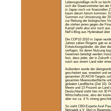
Lebensgrundlage nicht so leicht
sich die Staatsvertreter bei der
in Japan noch vor finanziellen
kaum darum herum kommen. Ein
Summen zur Umsetzung der 201
zur Rettung der biologischen Vie
die stehen jenen gegen die Finan
Kampf steht also erst noch aus.
NeFo-Blog aus Hyderabad über 
Die COP10 2010 in Japan wurde 
Jahren zähen Ringens gab es ein
Entwicklungsländer, die über d
verfügen, für deren Nutzung bs
Gewinnen beteiligt werden müss
fest, dass jeder, der in Zukunft
nutzt aus einem Land oder einer
Außerdem wurde der übergeordne
gescheitert war, erweitert und w
genannten 20 AICHI-Targets sol
gesamten Meeresoberfläche unte
globalen Landfläche (Ziel 10). D
Meere und 13 Prozent an Land (
Deutschland steht hier mit 30 
Wirtschaftszone, also der küst
aber nur ca. 4 % streng geschüt
So sieht CBD-Experte Axel Pauls
Netzwerk e.V. (ibn) in Regensbur