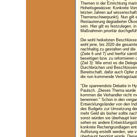
Themen in der Einrichtung mari
Hoheitsgewässer. Konkrete Vors
letzten Jahren auf wissenschaft
Themenschwerpunkt). Nun gilt e
Restaurierung degradierter Öko
sein. Hier gilt es festzulegen
Maßnahmen prioritär durchgefüh
Die wohl heikelsten Beschlüsse
wohl jene, bis 2020 die gesamte
nachhaltig zu gestalten und die 
(Ziele 6 und 7) und hierfür säm
beseitigen bzw. zu reformieren
(Ziel 3). Wie ernst es die Delegi
Durchbrüchen und Beschlüssen m
Bereitschaft, dafür auch Opfer 
die nun kommende Vertragstaate
"Die spannendste Debatte in Hy
Paulsch. „Dieses Thema wurde 
kommen die Verhandler nicht m
benennen." Schon in den vergan
Entwicklungsländer von den Ind
des Budgets zur Umsetzung der 
mehr Geld als bisher sollte nac
sonst würden sie überhaupt ke
sehen es andere Entwicklungslä
konkrete Rechengrundlagen ents
Auflistung erstellt werden, wie
überhaupt benötigt würde. Diese 