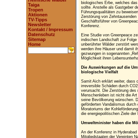
Heimische Wälder
biologisches Erbe, welches das
Taiga
sollte. Anstelle als Gastgeber
Tropen
Führungsqualitäten zu beweisen
Aktionen
Zerstörung von Zehntausenden H
TV-Tipps
Geschäftsführer von Greenpeac
Newsletter
Konferenz.
Kontakt / Impressum
Datenschutz
Eine Studie von Greenpeace zeig
Sitemap
indischen Landschaft zur Folge 
unberührter Wälder zerstört wer
Home
werden ihre Häuser und damit i
.
gezwungen in sogenannten „Reha
Möglichkeit ihren Lebensunterha
Die Auswirkungen auf die Umw
biologische Vielfalt
Samit Aich erklärt weiter, dass
irreversible Schäden durch CO
verursacht. Die Zerstörung des
Menschenleben ist nicht die Art 
seine Bevölkerung wünschen. Di
geförderten Vandalismus durch d
Moratoriums der Kohleförderung
die energiepolitischen Ziele der
Umweltminister haben die Mögl
An der Konferenz in Hyderabad
Mitgliedstaaten der Vereinten Na