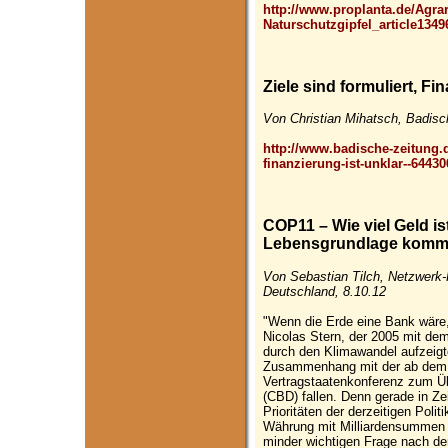
http://www.proplanta.de/Agra
Naturschutzgipfel_article134
Ziele sind formuliert, Fi
Von Christian Mihatsch, Badisc
http://www.badische-zeitung.d
finanzierung-ist-unklar--6443
COP11 – Wie viel Geld is
Lebensgrundlage komme
Von Sebastian Tilch, Netzwerk-
Deutschland, 8.10.12
"Wenn die Erde eine Bank wäre, i
Nicolas Stern, der 2005 mit de
durch den Klimawandel aufzeigt
Zusammenhang mit der ab dem 8
Vertragstaatenkonferenz zum Üb
(CBD) fallen. Denn gerade in Zei
Prioritäten der derzeitigen Polit
Währung mit Milliardensummen ni
minder wichtigen Frage nach der