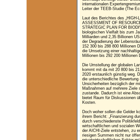
internationalen Expertengremi
Leiter der TEEB-Studie (The Ec
Laut des Berichtes des „HI
ASSESSMENT OF RESOURCE
STRATEGIC PLAN FOR BIODIVE
biologischen Vielfalt bis zum J
Milliarden und 2,35 Billionen U
der Degradierung der Lebensrä
152 300 bis 288 800 Millionen D
die Umsetzung einer nachhaltige
Millionen bis 292 200 Millionen
Die Umstellung der globalen Lan
kommt mit da mit 20 800 bis 21 
2020 erstaunlich günstig weg. 
die unterschiedliche Bewertun
Unsicherheiten bezüglich der m
Maßnahmen auf mehrere Ziele s
zustande. Dadurch ist eine Absc
bietet Raum für Diskussionen ü
Kosten.
Doch woher sollen die Gelder k
ihrem Bericht: „Finanzierung du
durch verschiedenste Politikfeld
wirtschaftlichen und sozialen W
der AICHI-Ziele entstehen, zu er
riesigen Summen nicht nur öffen
privatwirtschaftlichen Sektor m