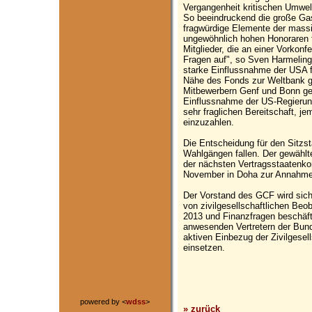
Vergangenheit kritischen Umwel
So beeindruckend die große Gast
fragwürdige Elemente der mas
ungewöhnlich hohen Honoraren f
Mitglieder, die an einer Vorkon
Fragen auf", so Sven Harmeling
starke Einflussnahme der USA fü
Nähe des Fonds zur Weltbank ge
Mitbewerbern Genf und Bonn geg
Einflussnahme der US-Regierung
sehr fraglichen Bereitschaft, j
einzuzahlen.
Die Entscheidung für den Sitzs
Wahlgängen fallen. Der gewählt
der nächsten Vertragsstaatenk
November in Doha zur Annahme
Der Vorstand des GCF wird sich
von zivilgesellschaftlichen Beo
2013 und Finanzfragen beschäf
anwesenden Vertretern der Bund
aktiven Einbezug der Zivilgesel
einsetzen.
powered by <
wdss
>
» zurück