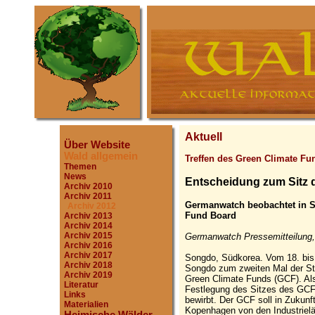
Aktuell
Über Website
Wald allgemein
Treffen des Green Climate Fu
Themen
News
Entscheidung zum Sitz 
Archiv 2010
Archiv 2011
Germanwatch beobachtet in Sü
Archiv 2012
Fund Board
Archiv 2013
Archiv 2014
Archiv 2015
Germanwatch Pressemitteilung,
Archiv 2016
Archiv 2017
Songdo, Südkorea. Vom 18. bis 
Archiv 2018
Songdo zum zweiten Mal der St
Archiv 2019
Green Climate Funds (GCF). Als
Literatur
Festlegung des Sitzes des GCF
Links
bewirbt. Der GCF soll in Zukunft
Materialien
Kopenhagen von den Industrielä