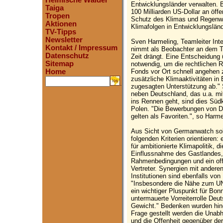
Heimische Wälder
Entwicklungsländer verwalten. B
Taiga
100 Milliarden US-Dollar an öffe
Tropen
Schutz des Klimas und Regenw
Aktionen
Klimafolgen in Entwicklungslä
TV-Tipps
Newsletter
Sven Harmeling, Teamleiter Inte
Kontakt / Impressum
nimmt als Beobachter an dem Tre
Datenschutz
Zeit drängt. Eine Entscheidung 
Sitemap
notwendig, um die rechtlichen
Fonds vor Ort schnell angehen 
Home
zusätzliche Klimaaktivitäten in
.
zugesagten Unterstützung ab."
neben Deutschland, das u.a. mi
ins Rennen geht, sind dies Süd
Polen. "Die Bewerbungen von D
gelten als Favoriten.", so Harme
Aus Sicht von Germanwatch soll
folgenden Kriterien orientieren
für ambitionierte Klimapolitik,
Einflussnahme des Gastlandes, 
Rahmenbedingungen und ein offe
Vertreter. Synergien mit andere
Institutionen sind ebenfalls vo
"Insbesondere die Nähe zum UN-K
ein wichtiger Pluspunkt für Bon
untermauerte Vorreiterrolle Deut
Gewicht." Bedenken wurden hing
Frage gestellt werden die Unabh
und die Offenheit gegenüber der