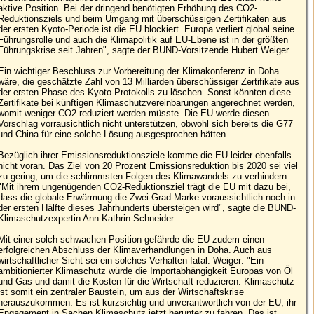
aktive Position. Bei der dringend benötigten Erhöhung des CO2-
Reduktionsziels und beim Umgang mit überschüssigen Zertifikaten aus
der ersten Kyoto-Periode ist die EU blockiert. Europa verliert global seine
Führungsrolle und auch die Klimapolitik auf EU-Ebene ist in der größten
Führungskrise seit Jahren", sagte der BUND-Vorsitzende Hubert Weiger.
Ein wichtiger Beschluss zur Vorbereitung der Klimakonferenz in Doha
wäre, die geschätzte Zahl von 13 Milliarden überschüssiger Zertifikate aus
der ersten Phase des Kyoto-Protokolls zu löschen. Sonst könnten diese
Zertifikate bei künftigen Klimaschutzvereinbarungen angerechnet werden,
womit weniger CO2 reduziert werden müsste. Die EU werde diesen
Vorschlag vorrausichtlich nicht unterstützen, obwohl sich bereits die G77
und China für eine solche Lösung ausgesprochen hätten.
Bezüglich ihrer Emissionsreduktionsziele komme die EU leider ebenfalls
nicht voran. Das Ziel von 20 Prozent Emissionsreduktion bis 2020 sei viel
zu gering, um die schlimmsten Folgen des Klimawandels zu verhindern.
"Mit ihrem ungenügenden CO2-Reduktionsziel trägt die EU mit dazu bei,
dass die globale Erwärmung die Zwei-Grad-Marke voraussichtlich noch in
der ersten Hälfte dieses Jahrhunderts übersteigen wird", sagte die BUND-
Klimaschutzexpertin Ann-Kathrin Schneider.
Mit einer solch schwachen Position gefährde die EU zudem einen
erfolgreichen Abschluss der Klimaverhandlungen in Doha. Auch aus
wirtschaftlicher Sicht sei ein solches Verhalten fatal. Weiger: "Ein
ambitionierter Klimaschutz würde die Importabhängigkeit Europas von Öl
und Gas und damit die Kosten für die Wirtschaft reduzieren. Klimaschutz
ist somit ein zentraler Baustein, um aus der Wirtschaftskrise
herauszukommen. Es ist kurzsichtig und unverantwortlich von der EU, ihr
Engagement in Sachen Klimaschutz jetzt herunter zu fahren. Das ist