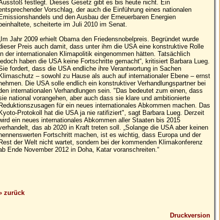
Ausstoß festlegt. Dieses Gesetz gibt es bis heute nicht. Ein
entsprechender Vorschlag, der auch die Einführung eines nationalen
Emissionshandels und den Ausbau der Erneuerbaren Energien
beinhaltete, scheiterte im Juli 2010 im Senat.
„Im Jahr 2009 erhielt Obama den Friedensnobelpreis. Begründet wurde
dieser Preis auch damit, dass unter ihm die USA eine konstruktive Rolle
in der internationalen Klimapolitik eingenommen hätten. Tatsächlich
jedoch haben die USA keine Fortschritte gemacht“, kritisiert Barbara Lueg.
Sie fordert, dass die USA endliche ihre Verantwortung in Sachen
Klimaschutz – sowohl zu Hause als auch auf internationaler Ebene – ernst
nehmen. Die USA solle endlich ein konstruktiver Verhandlungspartner bei
den internationalen Verhandlungen sein. "Das bedeutet zum einen, dass
sie national vorangehen, aber auch dass sie klare und ambitionierte
Reduktionszusagen für ein neues internationales Abkommen machen. Das
Kyoto-Protokoll hat die USA ja nie ratifiziert", sagt Barbara Lueg. Derzeit
wird ein neues internationales Abkommen aller Staaten bis 2015
verhandelt, das ab 2020 in Kraft treten soll. „Solange die USA aber keinen
nennenswerten Fortschritt machen, ist es wichtig, dass Europa und der
Rest der Welt nicht wartet, sondern bei der kommenden Klimakonferenz
ab Ende November 2012 in Doha, Katar voranschreiten.“
» zurück
Druckversion