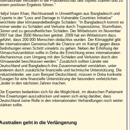
internationale Vertrauen in die Präsidentschaft des Gipfels stärken und zu
einem positiven Ergebnis führen."
Hafjul Islam Khan, Rechtsanwalt in Umweltfragen aus Bangladesch und
Experte in der "Loss and Damage in Vulnerable Countries Initiative"
berichtete über klimawandelbedingte Schäden: "In Bangladesch kommt es
immer wieder zu Schäden und Verluste durch Tropenstürme, Sturmfluten,
Dürren und zu gesundheitlichen Schäden. Der Wirbelsturm im November
2007 hat über 3500 Menschen getötet. 2009 hat ein Wirbelsturm dazu
geführt, dass 200.000 Menschen obdachlos wurden. Der Klimagipfel gibt
der internationalen Gemeinschaft die Chance um im Kampf gegen diese
Bedrohungen einen Schritt vorwärts zu gehen. Neben der Erhöhung der
Klimaschutzambition sollte in Doha die Einrichtung eines internationalen
Mechanismus zum Umgang mit den Schäden und Verlusten durch den
Klimawandel beschlossen werden." Zusätzlich sollten Länder wie
Deutschland und Bangladesch ihre Zusammenarbeit verstärken, unter
anderem durch zusätzliche finanzielle und technische Unterstützung. Die
Industrieländer, wie zum Beispiel Deutschland, müssen in Doha konkrete
Zusagen für eine finanzielle Unterstützung der besonders verletzlichen
Länder in den nächsten Jahren machen.
Die Experten bedankten sich für die Möglichkeit, im deutschen Parlament
ihre Erwartungen auszudrücken und waren sich einig darüber, dass
Deutschland seine Rolle in den internationalen Verhandlungen noch weiter
stärken sollte.
Australien geht in die Verlängerung