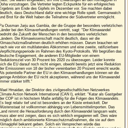
Doha vorzutragen. Die Vertreter legten Eckpunkte für ein erfolgreiches
Ergebnis am Ende des Gipfels im Dezember vor. Sie machten dabei
deutlich, dass Deutschland dafür eine wichtige Rolle spielt. Germanwatch
und Brot für die Welt haben die Teilnahme der Südvertreter ermöglicht.
Pa Ousman Jarju aus Gambia, der die Gruppe der besonders verletzlichen
Länder bei den Klimaverhandlungen vertritt, sagt: "Der Klimawandel
bedroht die Zukunft der Menschen in den besonders verletzlichen
Ländern. Die Klimawissenschaft macht deutlich, dass wir die
Klimaschutzmaßnahmen deutlich erhöhen müssen. Darum brauchen wir
nach wie vor ein multilaterales Abkommen und eine zweite, ratifizierbare
Verpflichtungsperiode im Rahmen des Kyoto-Protokolls. Wir begrüßen das
deutsche Engagement, die anderen EU-Mitglieder von einem
Reduktionsziel von 30 Prozent bis 2020 zu überzeugen. Leider konnte
sich die EU darauf noch nicht einigen, obwohl bereits jetzt eine Reduktion
der Emissionen von 18 der bisher vereinbarten 20 Prozent erreicht wurde.
Als potentielle Partner der EU in den Klimaverhandlungen können wir die
geringe Ambition der EU nicht akzeptieren, während uns der Klimawandel
immer stärker trifft."
Wael Hmaidan, der Direktor des zivilgesellschaftlichen Netzwerkes
Climate Action Network International (CAN I), erklärt: "Katar als Gastgeber
der COP ist in höchstem Maße anfällig für die Folgen des Klimawandels.
Es liegt relativ tief und ist besonders an der Küste entwickelt. Der
Wüstenstaat ist vollkommen abhängig von Lebensmittelimporten. Das
Land nimmt die Herausforderung durch den Klimawandel langsam wahr,
muss aber erst zeigen, dass es sich wirklich engagieren will. Dies wäre
möglich durch ambitionierte Klimaschutzmaßnahmen, die sie auf dem
Klimagipfel bekannt geben. Solch ein Versprechen würde das