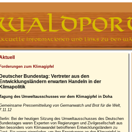
Aktuell
Forderungen zum Klimagipfel
Deutscher Bundestag: Vertreter aus den
Entwicklungsländern erwarten Handeln in der
Klimapolitik
Tagung des Umweltausschusses vor dem Klimagipfel in Doha
Gemeinsame Pressemitteilung von Germanwatch und Brot für die Welt,
7.11.12
Berlin: Bei der heutigen Sitzung des Umweltausschusses des Deutschen
Bundestages waren Experten von Regierungen und Zivilgesellschaft aus
den besonders vom Klimawandel betroffenen Entwicklungsländern zu
Gast. Sie waren eingeladen, um ihre Erwartungen an den Klimagipfel in