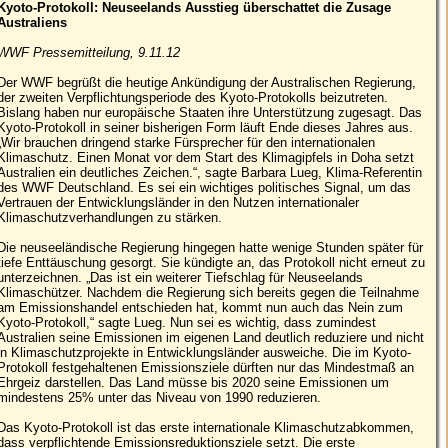
Kyoto-Protokoll: Neuseelands Ausstieg überschattet die Zusage
Australiens
WWF Pressemitteilung, 9.11.12
Der WWF begrüßt die heutige Ankündigung der Australischen Regierung,
der zweiten Verpflichtungsperiode des Kyoto-Protokolls beizutreten.
Bislang haben nur europäische Staaten ihre Unterstützung zugesagt. Das
Kyoto-Protokoll in seiner bisherigen Form läuft Ende dieses Jahres aus.
„Wir brauchen dringend starke Fürsprecher für den internationalen
Klimaschutz. Einen Monat vor dem Start des Klimagipfels in Doha setzt
Australien ein deutliches Zeichen.“, sagte Barbara Lueg, Klima-Referentin
des WWF Deutschland. Es sei ein wichtiges politisches Signal, um das
Vertrauen der Entwicklungsländer in den Nutzen internationaler
Klimaschutzverhandlungen zu stärken.
Die neuseeländische Regierung hingegen hatte wenige Stunden später für
tiefe Enttäuschung gesorgt. Sie kündigte an, das Protokoll nicht erneut zu
unterzeichnen. „Das ist ein weiterer Tiefschlag für Neuseelands
Klimaschützer. Nachdem die Regierung sich bereits gegen die Teilnahme
am Emissionshandel entschieden hat, kommt nun auch das Nein zum
Kyoto-Protokoll,“ sagte Lueg. Nun sei es wichtig, dass zumindest
Australien seine Emissionen im eigenen Land deutlich reduziere und nicht
in Klimaschutzprojekte in Entwicklungsländer ausweiche. Die im Kyoto-
Protokoll festgehaltenen Emissionsziele dürften nur das Mindestmaß an
Ehrgeiz darstellen. Das Land müsse bis 2020 seine Emissionen um
mindestens 25% unter das Niveau von 1990 reduzieren.
Das Kyoto-Protokoll ist das erste internationale Klimaschutzabkommen,
dass verpflichtende Emissionsreduktionsziele setzt. Die erste