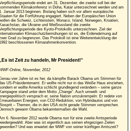
Verpflichtungsperiode endet am 31. Dezember, die zweite soll bei der
kommenden Klimakonferenz in Doha, Katar unterzeichnet werden und am
1. Januar 2013 beginnen. Bislang haben sich vor allem europäische
Staaten für die Fortführung engagiert. Neben der Europäischen Union
wollen die Schweiz, Lichtenstein, Monaco, Island, Norwegen, Kroatien,
Kasachstan, die Ukraine und Weißrussland die zweite
Verpflichtungsperiode des Kyoto-Protokolls unterzeichnen. Ziel der
internationalen Klimaschutzbemühungen ist es, die Erderwärmung auf
zwei Grad zu begrenzen. Das Protokoll ist eine Weiterentwicklung der
1992 beschlossenen Klimarahmenkonvention.
„Es ist Zeit zu handeln, Mr President!“
WWF-Online, November, 2012
Genau vier Jahre ist es her, da kämpfte Barack Obama um Stimmen für
das US-Präsidentenamt. Er wollte nicht nur in das Weiße Haus einziehen,
sondern er wollte Amerika schlicht grundlegend verändern – seine ganze
Kampagne stand unter dem Motto „Change“. Auch umwelt- und
energiepolitisch versprach er, seine Nation umzukrempeln: Er redete von
Erneuerbaren Energien, von CO2-Reduktion, von Hybridautos und von
Biosprit – Themen, die in den USA nicht gerade Stimmen versprechen.
Dennoch gewann Obama bekanntermaßen die Wahl.
Am 6. November 2012 wurde Obama nun für eine zweite Amtsperiode
wiedergewählt. Aber was ist eigentlich aus seinen ehrgeizigen Zielen
geworden? Und was erwartet der WWF von seiner künftigen Amtszeit?