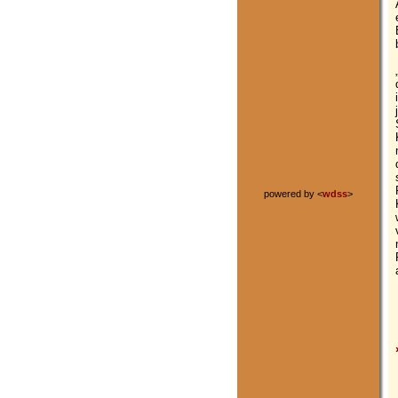
powered by <
wdss
>