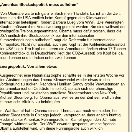
„Amerikas Blockadepolitik muss aufhören“
„Von Obama erwarte ich ganz einfach mehr Handeln. Es ist an der Zeit,
dass sich die USA endlich beim Kampf gegen den Klimawandel
international beteiligen“, fordert Barbara Lueg vom WWF. „Die Vereinigten
Staaten müssen ihrer Verantwortung gerecht werden. Sie sind weltweit der
zweitgrößte Treibhausgasemittent. Obama muss dafür sorgen, dass die
USA endlich ihre Blockadepolitik bei den internationalen
Klimaverhandlungen aufheben“, sagt die Referentin für internationale
Klimapolitik. Nicht nur absolut, auch pro Kopf ist der Kohlendioxidausstoß
der USA hoch. Pro Kopf emittieren die Amerikaner jährlich etwa 17 Tonnen
Kohlenstoffdioxid, in Deutschland liegt der CO2-Ausstoß pro Kopf bei ca.
neun Tonnen und in Indien unter zwei Tonnen.
Energiepolitik: Von allem etwas
Ausgerechnet eine Naturkatastrophe schaffte es in der letzten Woche vor
den Abstimmungen das Thema Klimawandel wieder etwas in den
Vordergrund zu rücken. Nachdem Hurrikan Sandy große Verwüstungen an
der amerikanischen Ostküste hinterließ, sprach sich der ehemalige
Republikaner und inzwischen parteilose Bürgermeister von New York,
Michael Bloomberg, für Obama aus, weil es an der Zeit sei, endlich den
Klimawandel effektiv zu bekämpfen.
Im Wahlkampf hatte Obama dieses Thema zwar noch vermieden, bei
seiner Siegesrede in Chicago jedoch, versprach er, dass er sich künftig
wieder stärker Amerikas Führungsrolle im Kampf gegen den „Climate
Change“ widmen wolle. Der WWF erwartet gespannt, welche Agenda
Obama aufstellen wird, um diese Führungsrolle auch wirklich