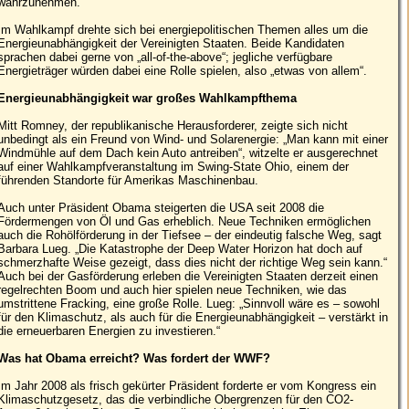
wahrzunehmen.
Im Wahlkampf drehte sich bei energiepolitischen Themen alles um die
Energieunabhängigkeit der Vereinigten Staaten. Beide Kandidaten
sprachen dabei gerne von „all-of-the-above“; jegliche verfügbare
Energieträger würden dabei eine Rolle spielen, also „etwas von allem“.
Energieunabhängigkeit war großes Wahlkampfthema
Mitt Romney, der republikanische Herausforderer, zeigte sich nicht
unbedingt als ein Freund von Wind- und Solarenergie: „Man kann mit einer
Windmühle auf dem Dach kein Auto antreiben“, witzelte er ausgerechnet
auf einer Wahlkampfveranstaltung im Swing-State Ohio, einem der
führenden Standorte für Amerikas Maschinenbau.
Auch unter Präsident Obama steigerten die USA seit 2008 die
Fördermengen von Öl und Gas erheblich. Neue Techniken ermöglichen
auch die Rohölförderung in der Tiefsee – der eindeutig falsche Weg, sagt
Barbara Lueg. „Die Katastrophe der Deep Water Horizon hat doch auf
schmerzhafte Weise gezeigt, dass dies nicht der richtige Weg sein kann.“
Auch bei der Gasförderung erleben die Vereinigten Staaten derzeit einen
regelrechten Boom und auch hier spielen neue Techniken, wie das
umstrittene Fracking, eine große Rolle. Lueg: „Sinnvoll wäre es – sowohl
für den Klimaschutz, als auch für die Energieunabhängigkeit – verstärkt in
die erneuerbaren Energien zu investieren.“
Was hat Obama erreicht? Was fordert der WWF?
Im Jahr 2008 als frisch gekürter Präsident forderte er vom Kongress ein
Klimaschutzgesetz, das die verbindliche Obergrenzen für den CO2-