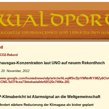
ll
 CO2-Rekord
bhausgas-Konzentration laut UNO auf neuem Rekordhoch
- 20. November, 2012
//www.google.com/hostednews/afp/article/ALeqM5icDjrVWNnfKY08Zy6CIx
=CNG.5d374cea73bbebada0de92f120c7406e.281
Klimabericht ist Alarmsignal an die Weltgemeinschaft
ordert stärkere Reduzierung der Klimagase als bisher geplant