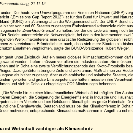
ressemitteilung, 21.11.12
/London: Der heute vom Umweltprogramm der Vereinten Nationen (UNEP) vorge
ericht („Emissions Gap Report 2012“) ist für den Bund für Umwelt und Naturs
hland (BUND) ein „Alarmsignal an die Weltgemeinschaft“. Der UNEP-Bericht 
ie bisher von rund 60 Staaten zugesagten Emissionsreduktionsziele nicht aus
 sogenannte „Zwei-Grad-Grenze“ zu halten, bei der die Erderwärmung noch be
. Der Bericht unterstreiche die Notwendigkeit, bei der in den kommenden zwei
agenden Weltklimakonferenz eine drastische Reduzierung der globalen Treib
onen zu vereinbaren. Erforderlich sei auch, dass sich mehr Staaten als bishe
chutzmaßnahmen verpflichten, sagte der BUND-Vorsitzende Hubert Weiger.
elt gerät unter Zeitdruck. Auf ein neues globales Klimaschutzabkommen darf 
 gewartet werden. Liefern müssen vor allem die Industriestaaten. Sie müssen
ehen und in Doha eine zweite Verpflichtungsperiode des Kyoto-Protokolls bes
Weiger. Dazu gehörten strengere Ziele und wirksamere Maßnahmen zur Reduz
ausgase als bisher zugesagt. Aber auch arabische und asiatische Staaten, di
ündern gehörten und große Einsparpotentiale hätten, müssten ihre Verantwor
hmen und sich in Doha zu ehrgeizigen CO2-Minderungen bekennen.
: „Die Wende hin zu einer klimafreundlichen Wirtschaft ist möglich. Der Ausba
baren Energien, die Steigerung der Energieeffizienz in Industrie und Haushalt
potentiale im Verkehr und bei Gebäuden, überall gibt es große Potentiale für 
reundliche Energiewende. Deutschland muss bei der Klimakonferenz in Doha 
Länder motivieren, entsprechende Klimaschutzmaßnahmen in Angriff zu nehme
 ist Wirtschaft wichtiger als Klimaschutz