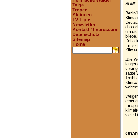
Heimische Wälder
BUND P
Taiga
Tropen
Berlin
Aktionen
Klimab
TV-Tipps
Deutsc
Newsletter
dass d
Kontakt / Impressum
um die
Datenschutz
bliebe
Sitemap
Doha t
Home
Emissi
Klimas
.
„Die W
länger
vorang
sagte 
Treibh
Klimas
wahrne
Weiger
erneuer
Einspar
klimaf
viele 
Obama