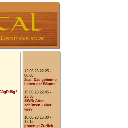
12.06.23 22:25 -
00:00
3sat: Das geheime
Leben der Bäume
C0gDIf8g?
15.06.23 22:45 -
23:30
SWR: Arten
schützen - aber
wie?
10.06.23 16:30 -
17:15
phoenix: Zurück