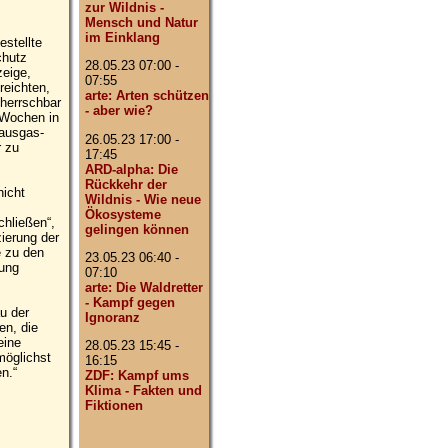
zur Wildnis -
Mensch und Natur
im Einklang
stellte
chutz
28.05.23 07:00 -
zeige,
07:55
reichten,
arte: Arten schützen
herrschbar
- aber wie?
 Wochen in
hausgas-
26.05.23 17:00 -
r zu
17:45
ARD-alpha: Die
Rückkehr der
nicht
Wildnis - Wie neue
Ökosysteme
chließen“,
gelingen können
ierung der
e zu den
23.05.23 06:40 -
tung
07:10
arte: Die Waldretter
- Kampf gegen
u der
Ignoranz
en, die
eine
28.05.23 15:45 -
möglichst
16:15
n.“
ZDF: Kampf ums
Klima - Fakten und
Fiktionen