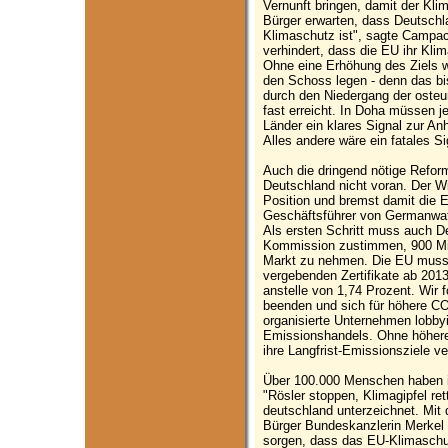
Vernunft bringen, damit der Klim
Bürger erwarten, dass Deutschla
Klimaschutz ist", sagte Campac
verhindert, dass die EU ihr Kli
Ohne eine Erhöhung des Ziels w
den Schoss legen - denn das bi
durch den Niedergang der oste
fast erreicht. In Doha müssen j
Länder ein klares Signal zur A
Alles andere wäre ein fatales Si
Auch die dringend nötige Ref
Deutschland nicht voran. Der Wi
Position und bremst damit die E
Geschäftsführer von Germanwatc
Als ersten Schritt muss auch 
Kommission zustimmen, 900 Mil
Markt zu nehmen. Die EU muss 
vergebenden Zertifikate ab 201
anstelle von 1,74 Prozent. Wir 
beenden und sich für höhere CO
organisierte Unternehmen lobby
Emissionshandels. Ohne höher
ihre Langfrist-Emissionsziele v
Über 100.000 Menschen haben i
"Rösler stoppen, Klimagipfel re
deutschland unterzeichnet. Mit
Bürger Bundeskanzlerin Merkel 
sorgen, dass das EU-Klimaschut