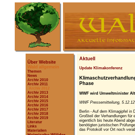
Aktuell
Über Website
Wald allgemein
Update Klimakonferenz
Themen
News
Klimaschutzverhandlung
Archiv 2010
Phase
Archiv 2011
Archiv 2012
Archiv 2013
WWF wird Umweltminister Alt
Archiv 2014
Archiv 2015
WWF Pressemitteilung, 5.12.12
Archiv 2016
Archiv 2017
Berlin - Auf dem Klimagipfel in
Archiv 2018
Großteil der Verhandlungen für 
Archiv 2019
eigentlich bis heute Abend abge
Literatur
benötigten juristischen Prüfun
Links
das Protokoll vor Ort noch ver
Materialien