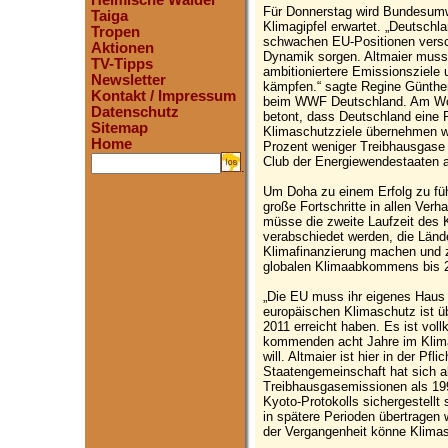
Heimische Wälder
Für Donnerstag wird Bundesumwe
Taiga
Klimagipfel erwartet. „Deutschla
Tropen
schwachen EU-Positionen versc
Aktionen
Dynamik sorgen. Altmaier muss f
TV-Tipps
ambitioniertere Emissionsziele 
Newsletter
kämpfen.“ sagte Regine Günther,
Kontakt / Impressum
beim WWF Deutschland. Am Woc
Datenschutz
betont, dass Deutschland eine 
Sitemap
Klimaschutzziele übernehmen we
Home
Prozent weniger Treibhausgase 
Club der Energiewendestaaten a
.
Um Doha zu einem Erfolg zu füh
große Fortschritte in allen Ve
müsse die zweite Laufzeit des 
verabschiedet werden, die Lände
Klimafinanzierung machen und 
globalen Klimaabkommens bis 2
„Die EU muss ihr eigenes Haus 
europäischen Klimaschutz ist üb
2011 erreicht haben. Es ist vol
kommenden acht Jahre im Klim
will. Altmaier ist hier in der Pfl
Staatengemeinschaft hat sich ak
Treibhausgasemissionen als 19
Kyoto-Protokolls sichergestellt
in spätere Perioden übertragen 
der Vergangenheit könne Klimas