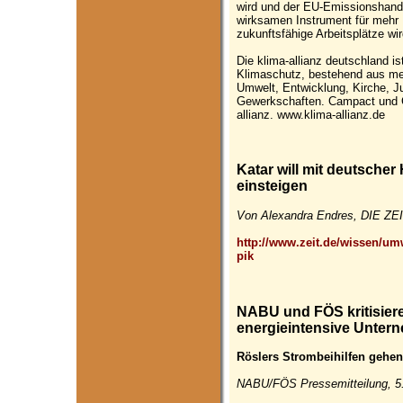
wird und der EU-Emissionshande
wirksamen Instrument für mehr 
zukunftsfähige Arbeitsplätze w
Die klima-allianz deutschland is
Klimaschutz, bestehend aus me
Umwelt, Entwicklung, Kirche, J
Gewerkschaften. Campact und G
allianz. www.klima-allianz.de
Katar will mit deutscher
einsteigen
Von Alexandra Endres, DIE ZEI
http://www.zeit.de/wissen/umw
pik
NABU und FÖS kritisier
energieintensive Unter
Röslers Strombeihilfen gehe
NABU/FÖS Pressemitteilung, 5