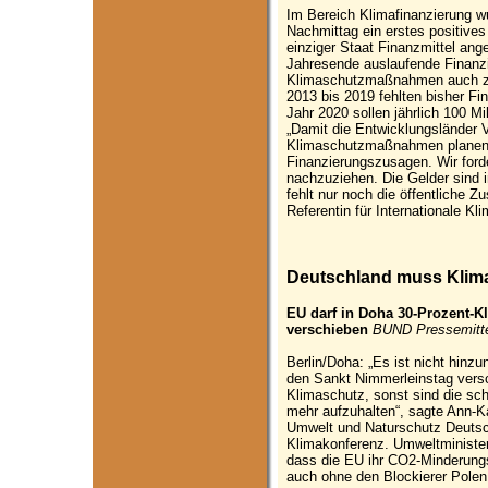
Im Bereich Klimafinanzierung w
Nachmittag ein erstes positives 
einziger Staat Finanzmittel ang
Jahresende auslaufende Finanzi
Klimaschutzmaßnahmen auch zukü
2013 bis 2019 fehlten bisher 
Jahr 2020 sollen jährlich 100 Mi
„Damit die Entwicklungsländer 
Klimaschutzmaßnahmen planen k
Finanzierungszusagen. Wir forde
nachzuziehen. Die Gelder sind im
fehlt nur noch die öffentliche 
Referentin für Internationale Kl
Deutschland muss Klim
EU darf in Doha 30-Prozent-Kl
verschieben
BUND Pressemitte
Berlin/Doha: „Es ist nicht hinz
den Sankt Nimmerleinstag versch
Klimaschutz, sonst sind die sc
mehr aufzuhalten“, sagte Ann-Ka
Umwelt und Naturschutz Deutsc
Klimakonferenz. Umweltminister
dass die EU ihr CO2-Minderungs
auch ohne den Blockierer Polen