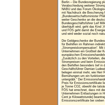
Berlin – Die Bundesregierung pla
Verabschiedung weiterer Strompr
NABU und das Forum Ökologisch-
mit Nachdruck die Bescherung f
„Bundeswirtschaftsminister Phil
weiter Geschenke an die deutsc
Bundesgeschäftsführer Leif Mill
überhäuft wird, geht das Kind ‚
und FÖS geht damit die Energie
und wird weder sozial noch natur
Die Geldgeschenke der Bundesre
für Beihilfen im Rahmen indire
„Strompreiskompensation“. Mit 
Unternehmen ein Großteil der Ko
europäischen Emissionshandels
„Zusätzlich zu den Vorteilen, di
Strompreisen und beim Emission
den Beihilfen besonders tief in
Geschäftsführer Damian Ludewig
belegen einmal mehr, wie Herr 
Bemühungen um ein funktionier
untergräbt.“ Der Emissionshande
Preis für Emissionszertifikate l
je Tonne CO2, obwohl die tatsä
FÖS hat errechnet, dass mit d
Unternehmen Entlastungen in H
Cent je Kilowattstunde) beantra
Emissionszertifikate bei sieben