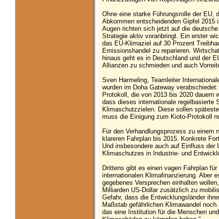
Ohne eine starke Führungsrolle der EU, 
Abkommen entscheidenden Gipfel 2015 in 
Augen richten sich jetzt auf die deutsch
Strategie aktiv voranbringt. Ein erster wic
das EU-Klimaziel auf 30 Prozent Treibha
Emissionshandel zu reparieren. Wirtschaf
hinaus geht es in Deutschland und der E
Allianzen zu schmieden und auch Vorrei
Sven Harmeling, Teamleiter Internationa
wurden im Doha Gateway verabschiedet: D
Protokoll, die von 2013 bis 2020 dauern wi
dass dieses internationale regelbasierte 
Klimaschutzzielen. Diese sollen spätes
muss die Einigung zum Kioto-Protokoll nun
Für den Verhandlungsprozess zu einem n
klareren Fahrplan bis 2015. Konkrete For
Und insbesondere auch auf Einfluss der 
Klimaschutzes in Industrie- und Entwickl
Drittens gibt es einen vagen Fahrplan f
internationalen Klimafinanzierung. Aber es
gegebenes Versprechen einhalten wollen, f
Milliarden US-Dollar zusätzlich zu mobili
Gefahr, dass die Entwicklungsländer ihre
Maßstab gefährlichen Klimawandel noch
das eine Institution für die Menschen un