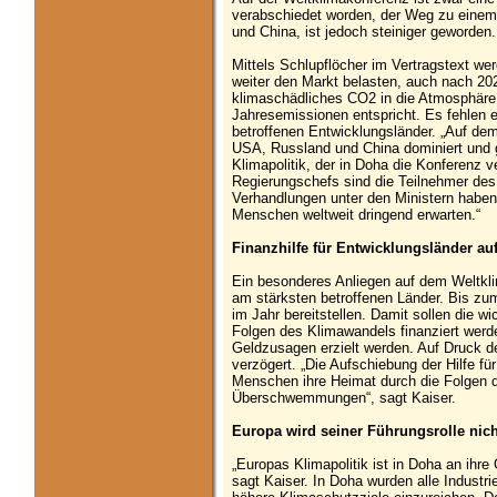
verabschiedet worden, der Weg zu ein
und China, ist jedoch steiniger geworden.
Mittels Schlupflöcher im Vertragstext w
weiter den Markt belasten, auch nach 20
klimaschädliches CO2 in die Atmosphäre 
Jahresemissionen entspricht. Es fehlen 
betroffenen Entwicklungsländer. „Auf de
USA, Russland und China dominiert und ge
Klimapolitik, der in Doha die Konferenz v
Regierungschefs sind die Teilnehmer des K
Verhandlungen unter den Ministern haben 
Menschen weltweit dringend erwarten.“
Finanzhilfe für Entwicklungsländer a
Ein besonderes Anliegen auf dem Weltkli
am stärksten betroffenen Länder. Bis zum
im Jahr bereitstellen. Damit sollen die 
Folgen des Klimawandels finanziert werd
Geldzusagen erzielt werden. Auf Druck d
verzögert. „Die Aufschiebung der Hilfe für
Menschen ihre Heimat durch die Folgen 
Überschwemmungen“, sagt Kaiser.
Europa wird seiner Führungsrolle nich
„Europas Klimapolitik ist in Doha an ihr
sagt Kaiser. In Doha wurden alle Industrie