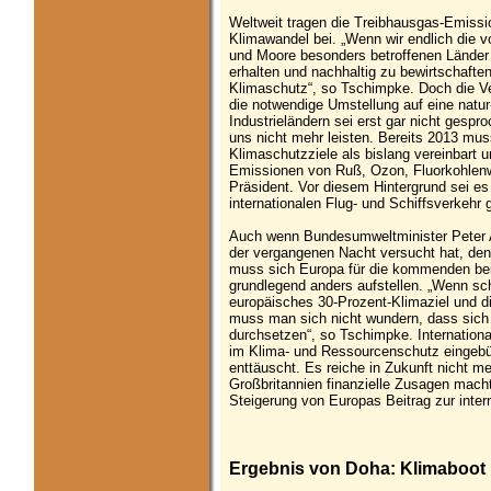
Weltweit tragen die Treibhausgas-Emiss
Klimawandel bei. „Wenn wir endlich die v
und Moore besonders betroffenen Länder 
erhalten und nachhaltig zu bewirtschaften
Klimaschutz“, so Tschimpke. Doch die Ve
die notwendige Umstellung auf eine natur-
Industrieländern sei erst gar nicht ges
uns nicht mehr leisten. Bereits 2013 mus
Klimaschutzziele als bislang vereinbar
Emissionen von Ruß, Ozon, Fluorkohlenwa
Präsident. Vor diesem Hintergrund sei e
internationalen Flug- und Schiffsverkehr 
Auch wenn Bundesumweltminister Peter A
der vergangenen Nacht versucht hat, de
muss sich Europa für die kommenden be
grundlegend anders aufstellen. „Wenn sch
europäisches 30-Prozent-Klimaziel und d
muss man sich nicht wundern, dass sich 
durchsetzen“, so Tschimpke. International
im Klima- und Ressourcenschutz eingebüß
enttäuscht. Es reiche in Zukunft nicht m
Großbritannien finanzielle Zusagen macht
Steigerung von Europas Beitrag zur inter
Ergebnis von Doha: Klimaboot 