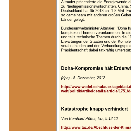
Altmaier präsentierte die Energiewende a
zu Niedrigemissionswirtschaften. China, S
Deutschland hat für 2013 ca. 1.8 Mrd. E
so gemeinsam mit anderen großen Gebern 
Länder gelegt.
Bundesumweltminister Altmaier: "Doha ha
komplexen Themen vorankommen. In sieb
und teils technische Themen durch die 19
Erwartungen der Staaten und der Komplex
verabschieden und den Verhandlungsproze
Präsidentschaft dabei tatkräftig unterstütz
Doha-Kompromiss hält Erderwä
(dpa) - 8. Dezember, 2012
http://www.wedel-schulauer-tageblatt.
welt/politik/artikeldetails/article/17
Katastrophe knapp verhindert
Von Bernhard Pötter, taz, 9.12.12
http://www.taz.de/Abschluss-der-Klima