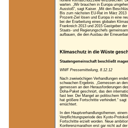
höhere Klimaschutzziele einzureichen. D
warten. „Wir brauchen in Europa umgehen
Ausstoß“, sagt Kaiser. „Mit den Beschlü
Bis zum nächsten EU-Rat im März 2013 m
Prozent-Ziel lösen und Europa in eine neu
bei der Erarbeitung eines globalen Klim
Frankreich 2013 und 2015 Gastgeber der 
Staats- und Regierungschefs gemeinsam 
aufbauen, die den Ausbau der Erneuerbare
Klimaschutz in die Wüste gesch
Staatengemeinschaft beschließt mage
WWF Pressemitteilung, 8.12.12
Nach zweiwöchigen Verhandlungen endet 
schwachen Ergebnis. „Gemessen an den E
gemessen an den Herausforderungen des 
Doha-Paket geschnürt, das den internatio
fast leer. Der Mangel an politischem Wil
hat größere Fortschritte verhindert.“ s
ernüchtert.
In den Hauptverhandlungsthemen, einem 
Verpflichtungsperiode des Kyoto-Protokol
Fortschritte erzielt worden. Neue ambiti
Konferenzmarathon erst gar nicht auf der