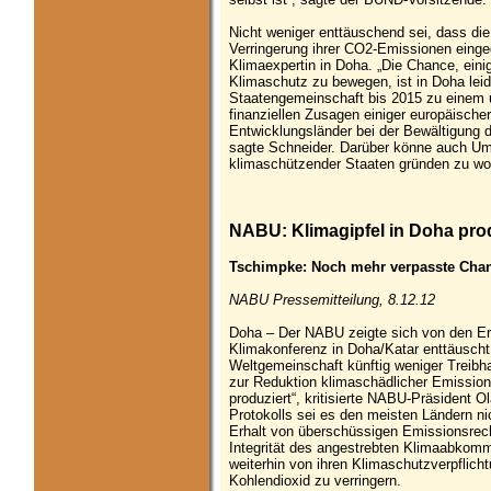
Nicht weniger enttäuschend sei, dass die
Verringerung ihrer CO2-Emissionen eing
Klimaexpertin in Doha. „Die Chance, ein
Klimaschutz zu bewegen, ist in Doha leide
Staatengemeinschaft bis 2015 zu einem
finanziellen Zusagen einiger europäisch
Entwicklungsländer bei der Bewältigung d
sagte Schneider. Darüber könne auch Umw
klimaschützender Staaten gründen zu wol
NABU: Klimagipfel in Doha prod
Tschimpke: Noch mehr verpasste Chan
NABU Pressemitteilung, 8.12.12
Doha – Der NABU zeigte sich von den E
Klimakonferenz in Doha/Katar enttäuscht:
Weltgemeinschaft künftig weniger Treib
zur Reduktion klimaschädlicher Emissione
produziert“, kritisierte NABU-Präsident 
Protokolls sei es den meisten Ländern 
Erhalt von überschüssigen Emissionsrech
Integrität des angestrebten Klimaabkomm
weiterhin von ihren Klimaschutzverpflich
Kohlendioxid zu verringern.