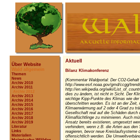
Aktuell
Über Website
Wald allgemein
Bilanz Klimakonferenz
Themen
News
(Kommentar Waldportal: Der CO2-Gehalt 
Archiv 2010
http://www.esrl.noaa.gov/gmd/ccgg/trend
Archiv 2011
http://en.wikipedia.org/wiki/List_of_coun
Archiv 2012
dies zu ändern, ist nicht in Sicht. Der 
Archiv 2013
wichtige Kipp-Punkte des Klimas wie der
Archiv 2014
überschritten wurden. Es ist an der Zeit,
Archiv 2015
Klimaerwärmung auf 2 oder 4 Grad zu trä
Archiv 2016
Gesellschaft real auf die Schäden durch 
Archiv 2017
Klimaflüchtlinge zu minimieren. Auch m
Archiv 2018
Ansatz bereits existieren, umgesetzt we
Archiv 2019
verhindern, wenn z.B. die Arten aus den 
Literatur
Links
reagieren, bevor neue Kreislaufsysteme
Materialien
offensichtlich werden. Die Umweltverbän