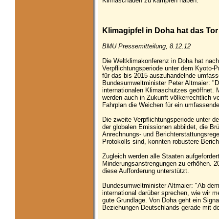
Klimaschäden zu kämpfen haben."
Klimagipfel in Doha hat das Tor
BMU Pressemitteilung, 8.12.12
Die Weltklimakonferenz in Doha hat nach
Verpflichtungsperiode unter dem Kyoto-P
für das bis 2015 auszuhandelnde umfas
Bundesumweltminister Peter Altmaier: "D
internationalen Klimaschutzes geöffnet. 
werden auch in Zukunft völkerrechtlich v
Fahrplan die Weichen für ein umfassend
Die zweite Verpflichtungsperiode unter d
der globalen Emissionen abbildet, die B
Anrechnungs- und Berichterstattungsregel
Protokolls sind, konnten robustere Berich
Zugleich werden alle Staaten aufgeforder
Minderungsanstrengungen zu erhöhen. 201
diese Aufforderung unterstützt.
Bundesumweltminister Altmaier: "Ab dem 
international darüber sprechen, wie wir 
gute Grundlage. Von Doha geht ein Signal
Beziehungen Deutschlands gerade mit den