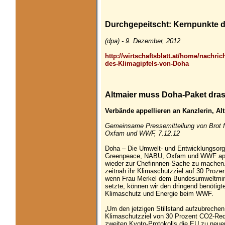
Durchgepeitscht: Kernpunkte d
(dpa) - 9. Dezember, 2012
http://wirtschaftsblatt.at/home/nachri
des-Klimagipfels-von-Doha
Altmaier muss Doha-Paket dras
Verbände appellieren an Kanzlerin, Al
Gemeinsame Pressemitteilung von Brot 
Oxfam und WWF, 7.12.12
Doha – Die Umwelt- und Entwicklungsorg
Greenpeace, NABU, Oxfam und WWF appel
wieder zur Chefinnnen-Sache zu machen. 
zeitnah ihr Klimaschutzziel auf 30 Proze
wenn Frau Merkel dem Bundesumweltmini
setzte, können wir den dringend benötigte
Klimaschutz und Energie beim WWF.
„Um den jetzigen Stillstand aufzubrechen
Klimaschutzziel von 30 Prozent CO2-Red
zweiten Kyoto-Protokolls die EU zu neue