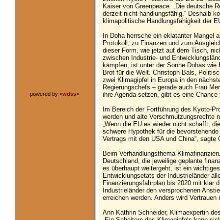
Kaiser von Greenpeace. „Die deutsche Re
derzeit nicht handlungsfähig.“ Deshalb ko
klimapolitische Handlungsfähigkeit der E
In Doha herrsche ein eklatanter Mangel a
Protokoll, zu Finanzen und zum Ausglei
dieser Form, wie jetzt auf dem Tisch, ni
zwischen Industrie- und Entwicklungslä
kämpfen, ist unter der Sonne Dohas wie
Brot für die Welt. Christoph Bals, Polit
zwei Klimagipfel in Europa in den nächst
Regierungschefs – gerade auch Frau Mer
powered by <
wdss
>
ihre Agenda setzen, gibt es eine Chance f
Im Bereich der Fortführung des Kyoto-Pro
werden und alte Verschmutzungsrechte ni
„Wenn die EU es wieder nicht schafft, die
schwere Hypothek für die bevorstehende A
Vertrags mit den USA und China“, sagt
Beim Verhandlungsthema Klimafinanzieru
Deutschland, die jeweilige geplante finan
es überhaupt weitergeht, ist ein wichtig
Entwicklungsetats der Industrieländer alle
Finanzierungsfahrplan bis 2020 mit klar 
Industrieländer den versprochenen Anstie
erreichen werden. Anders wird Vertrauen 
Ann Kathrin Schneider, Klimaexpertin d
„Ein Scheitern des Klimagipfels kann sic