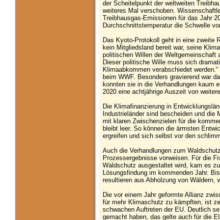
der Scheitelpunkt der weltweiten Treibh
weiteres Mal verschoben. Wissenschaftl
Treibhausgas-Emissionen für das Jahr 202
Durchschnittstemperatur die Schwelle vo
Das Kyoto-Protokoll geht in eine zweite 
kein Mitgliedsland bereit war, seine Klima
politischen Willen der Weltgemeinschaft
Dieser politische Wille muss sich dramati
Klimaabkommen verabschiedet werden.“ sa
beim WWF. Besonders gravierend war das
konnten sie in die Verhandlungen kaum et
2020 eine achtjährige Auszeit von weiter
Die Klimafinanzierung in Entwicklungslän
Industrieländer sind bescheiden und die
mit klaren Zwischenzielen für die kommen
bleibt leer. So können die ärmsten Entw
ergreifen und sich selbst vor den schli
Auch die Verhandlungen zum Waldschutz
Prozessergebnisse vorweisen. Für die Fr
Waldschutz ausgestaltet wird, kam es zu
Lösungsfindung im kommenden Jahr. Bis 
resultieren aus Abholzung von Wäldern, v
Die vor einem Jahr geformte Allianz zwi
für mehr Klimaschutz zu kämpften, ist ze
schwachen Auftreten der EU. Deutlich sei
gemacht haben, das gelte auch für die E