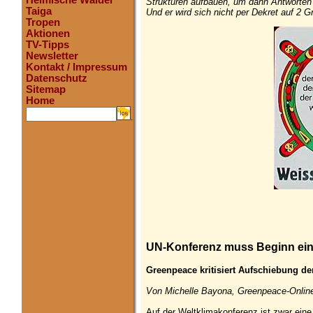
Heimische Wälder
Strukturen aufbauen, um dann Antworten 
Taiga
Und er wird sich nicht per Dekret auf 2
Tropen
Aktionen
TV-Tipps
Newsletter
Kontakt / Impressum
Datenschutz
Sitemap
Home
.
UN-Konferenz muss Beginn eine
Greenpeace kritisiert Aufschiebung de
Von Michelle Bayona, Greenpeace-Online
Auf der Weltklimakonferenz ist zwar eine