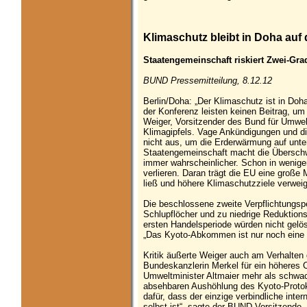
Klimaschutz bleibt in Doha auf 
Staatengemeinschaft riskiert Zwei-Gra
BUND Pressemitteilung, 8.12.12
Berlin/Doha: „Der Klimaschutz ist in Do
der Konferenz leisten keinen Beitrag, u
Weiger, Vorsitzender des Bund für Umw
Klimagipfels. Vage Ankündigungen und die B
nicht aus, um die Erderwärmung auf unte
Staatengemeinschaft macht die Übersch
immer wahrscheinlicher. Schon in wenig
verlieren. Daran trägt die EU eine große
ließ und höhere Klimaschutzziele verweig
Die beschlossene zweite Verpflichtungspe
Schlupflöcher und zu niedrige Reduktion
ersten Handelsperiode würden nicht gel
„Das Kyoto-Abkommen ist nur noch eine l
Kritik äußerte Weiger auch am Verhalte
Bundeskanzlerin Merkel für ein höheres 
Umweltminister Altmaier mehr als schwac
absehbaren Aushöhlung des Kyoto-Protoko
dafür, dass der einzige verbindliche inte
selbst ist“, sagte der BUND-Vorsitzende.