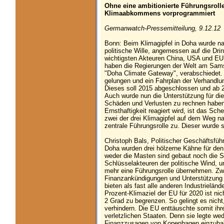
Ohne eine ambitionierte Führungsrolle
Klimaabkommens vorprogrammiert
Germanwatch-Pressemitteilung, 9.12.12
Bonn: Beim Klimagipfel in Doha wurde n
politische Wille, angemessen auf die Drin
wichtigsten Akteuren China, USA und EU 
haben die Regierungen der Welt am Sam
"Doha Climate Gateway", verabschiedet. 
gelungen und ein Fahrplan der Verhandl
Dieses soll 2015 abgeschlossen und ab 20
Auch wurde nun die Unterstützung für di
Schäden und Verlusten zu rechnen haben,
Ernsthaftigkeit reagiert wird, ist das S
zwei der drei Klimagipfel auf dem Weg na
zentrale Führungsrolle zu. Dieser wurde s
Christoph Bals, Politischer Geschäftsfüh
Doha wurden drei hölzerne Kähne für d
weder die Masten sind gebaut noch die Se
Schlüsselakteuren der politische Wind, u
mehr eine Führungsrolle übernehmen. Zwa
Finanzankündigungen und Unterstützung
bieten als fast alle anderen Industrielän
Prozent-Klimaziel der EU für 2020 ist nic
2 Grad zu begrenzen. So gelingt es nicht
verhindern. Die EU enttäuschte somit ihr
verletzlichen Staaten. Denn sie legte w
Finanzzusagen von Kopenhagen einzuhal