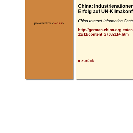
China: Industrienationen
Erfolg auf UN-Klimakon
China Internet Information Cente
powered by <
wdss
>
http://german.china.org.cn/en
12/11/content_27382114.htm
» zurück