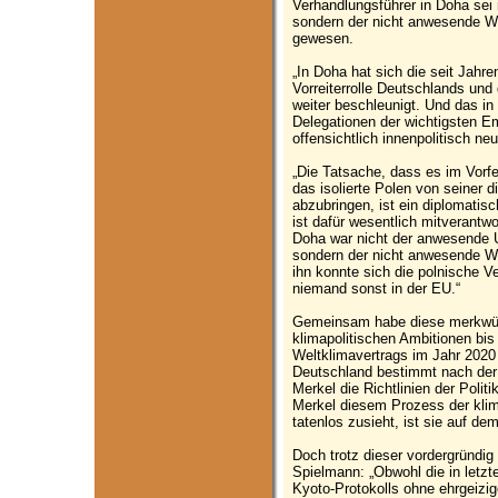
Verhandlungsführer in Doha sei 
sondern der nicht anwesende Wi
gewesen.
„In Doha hat sich die seit Jahr
Vorreiterrolle Deutschlands un
weiter beschleunigt. Und das in 
Delegationen der wichtigsten E
offensichtlich innenpolitisch neu
„Die Tatsache, dass es im Vorfe
das isolierte Polen von seiner
abzubringen, ist ein diplomatis
ist dafür wesentlich mitverantwo
Doha war nicht der anwesende U
sondern der nicht anwesende Wir
ihn konnte sich die polnische V
niemand sonst in der EU.“
Gemeinsam habe diese merkwürdi
klimapolitischen Ambitionen bis
Weltklimavertrags im Jahr 2020 
Deutschland bestimmt nach der
Merkel die Richtlinien der Polit
Merkel diesem Prozess der klim
tatenlos zusieht, ist sie auf d
Doch trotz dieser vordergründig 
Spielmann: „Obwohl die in letz
Kyoto-Protokolls ohne ehrgeizig