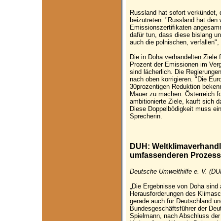
Russland hat sofort verkündet, 
beizutreten. "Russland hat den 
Emissionszertifikaten angesam
dafür tun, dass diese bislang 
auch die polnischen, verfallen",
Die in Doha verhandelten Ziele f
Prozent der Emissionen im Verg
sind lächerlich. Die Regierungen
nach oben korrigieren. "Die Eu
30prozentigen Reduktion bekennt
Mauer zu machen. Österreich fo
ambitionierte Ziele, kauft sich 
Diese Doppelbödigkeit muss ein
Sprecherin.
DUH: Weltklimaverhandlu
umfassenderen Prozess
Deutsche Umwelthilfe e. V. (DU
„Die Ergebnisse von Doha sind 
Herausforderungen des Klimasch
gerade auch für Deutschland un
Bundesgeschäftsführer der Deut
Spielmann, nach Abschluss der