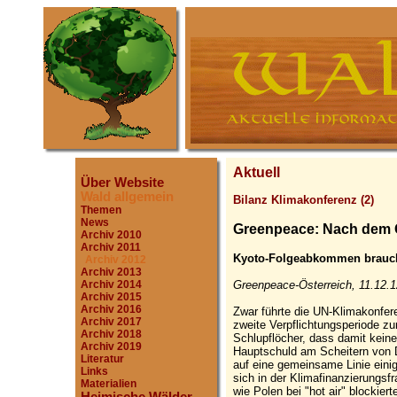
Aktuell
Über Website
Wald allgemein
Bilanz Klimakonferenz (2)
Themen
News
Greenpeace: Nach dem Gi
Archiv 2010
Archiv 2011
Kyoto-Folgeabkommen brauc
Archiv 2012
Archiv 2013
Greenpeace-Österreich, 11.12.1
Archiv 2014
Archiv 2015
Archiv 2016
Zwar führte die UN-Klimakonfere
Archiv 2017
zweite Verpflichtungsperiode zu
Archiv 2018
Schlupflöcher, dass damit kein
Archiv 2019
Hauptschuld am Scheitern von D
Literatur
auf eine gemeinsame Linie eini
Links
sich in der Klimafinanzierungsf
Materialien
wie Polen bei "hot air" blockier