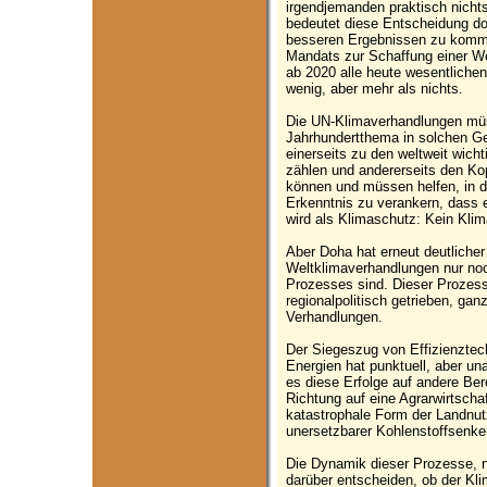
irgendjemanden praktisch nichts
bedeutet diese Entscheidung doc
besseren Ergebnissen zu kommen
Mandats zur Schaffung einer We
ab 2020 alle heute wesentlichen
wenig, aber mehr als nichts.
Die UN-Klimaverhandlungen müs
Jahrhundertthema in solchen Ge
einerseits zu den weltweit wic
zählen und andererseits den Ko
können und müssen helfen, in de
Erkenntnis zu verankern, dass ei
wird als Klimaschutz: Kein Kli
Aber Doha hat erneut deutlicher 
Weltklimaverhandlungen nur noc
Prozesses sind. Dieser Prozess
regionalpolitisch getrieben, g
Verhandlungen.
Der Siegeszug von Effizienzte
Energien hat punktuell, aber un
es diese Erfolge auf andere Be
Richtung auf eine Agrarwirtschaf
katastrophale Form der Landnut
unersetzbarer Kohlenstoffsenk
Die Dynamik dieser Prozesse, n
darüber entscheiden, ob der K