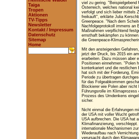
Heimische Wälder
viel zu gering. "Beispielgebend 
Taiga
Österreich, welches national ke
Tropen
verfolgt und sich lieber mittels
Aktionen
freikauft", erklärte Julia Kersc
TV-Tipps
Greenpeace. "Nach dem Scheite
Newsletter
Nachfolgeprotokoll immens an
Kontakt / Impressum
Maßnahmen verpflichtend festg
Datenschutz
ernsthaft bekämpfen zu können.
Sitemap
die Greenpeace-Klimasprecherin
Home
Mit den ansteigenden Gefahren,
.
jetzt der Druck, bis 2015 ein a
erarbeiten. Dazu müssen aber ew
Positionen einnehmen. "Polen ha
konterkariert und die restliche
hat sich mit der Forderung, Emis
Periode zu übertragen durchges
für das Folgeabkommen geschaf
Blockierer wie Polen aber nicht 
Führungsrolle im Klimaprozess 
Prozess des Umdenkens eingelei
sicher.
Nicht einmal die Erfahrungen m
der USA mit voller Wucht getroff
USA aufbrechen. Die USA hat all
Klimafinanzierung, verschleppt.
internationale Mechanismen z
Wiederaufbau nach Vernichtung
verursacht durch den Klimawand