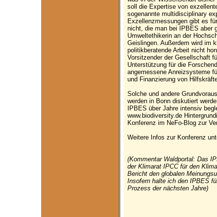
soll die Expertise von exzelle
sogenannte multidisciplinary exp
Exzellenzmessungen gibt es für 
nicht, die man bei IPBES aber 
Umweltethikerin an der Hochsch
Geislingen. Außerdem wird im 
politikberatende Arbeit nicht ho
Vorsitzender der Gesellschaft 
Unterstützung für die Forschend
angemessene Anreizsysteme für
und Finanzierung von Hilfskräft
Solche und andere Grundvoraus
werden in Bonn diskutiert werd
IPBES über Jahre intensiv beglei
www.biodiversity.de Hintergrund
Konferenz im NeFo-Blog zur Ve
Weitere Infos zur Konferenz un
(Kommentar Waldportal: Das IPBE
der Klimarat IPCC für den Klima
Bericht den globalen Meinungs
Insofern halte ich den IPBES für
Prozess der nächsten Jahre)