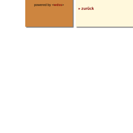
powered by <
wdss
>
» zurück