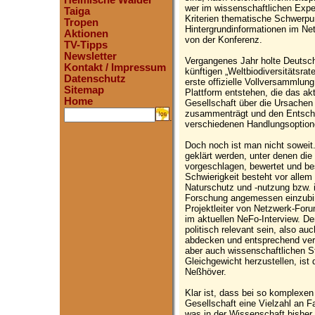
Heimische Wälder
wer im wissenschaftlichen Exp
Taiga
Kriterien thematische Schwerpu
Tropen
Hintergrundinformationen im Ne
Aktionen
von der Konferenz.
TV-Tipps
Newsletter
Vergangenes Jahr holte Deutsch
Kontakt / Impressum
künftigen „Weltbiodiversitätsrat
Datenschutz
erste offizielle Vollversammlung
Sitemap
Plattform entstehen, die das a
Home
Gesellschaft über die Ursache
zusammenträgt und den Entsch
.
verschiedenen Handlungsoptione
Doch noch ist man nicht sowei
geklärt werden, unter denen d
vorgeschlagen, bewertet und be
Schwierigkeit besteht vor allem
Naturschutz und -nutzung bzw. ih
Forschung angemessen einzubin
Projektleiter von Netzwerk-For
im aktuellen NeFo-Interview. De
politisch relevant sein, also au
abdecken und entsprechend vers
aber auch wissenschaftlichen S
Gleichgewicht herzustellen, is
Neßhöver.
Klar ist, dass bei so komplex
Gesellschaft eine Vielzahl an
was in der Wissenschaft bisher 