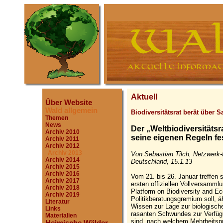
Aktuell
Über Website
Wald allgemein
Biodiversitätsrat berät über 
Themen
News
Der „Weltbiodiversitätsr
Archiv 2010
seine eigenen Regeln fe
Archiv 2011
Archiv 2012
Archiv 2013
Von Sebastian Tilch, Netzwerk-
Archiv 2014
Deutschland, 15.1.13
Archiv 2015
Archiv 2016
Vom 21. bis 26. Januar treffen 
Archiv 2017
ersten offiziellen Vollversamml
Archiv 2018
Platform on Biodiversity and 
Archiv 2019
Politikberatungsgremium soll, ä
Literatur
Wissen zur Lage zur biologische
Links
rasanten Schwundes zur Verfüg
Materialien
sind, nach welchem Mehrheitspr